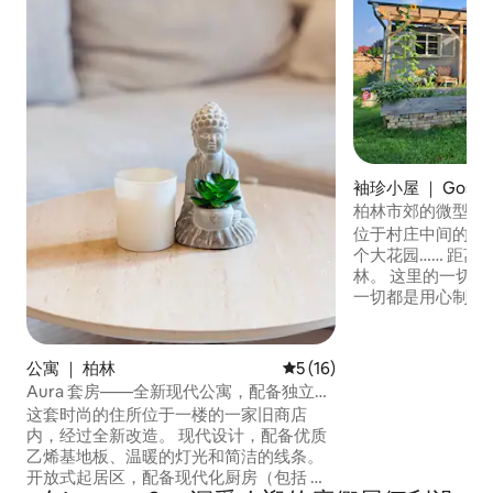
袖珍小屋 ｜ Gosen-N
u
柏林市郊的微型住
位于村庄中间的建
个大花园…… 距离
林。 这里的一切都
一切都是用心制作的
我通常住在小房子
在花园里的马戏团
这个地方非常适合
公寓 ｜ 柏林
平均评分 5 分（满分 5 分），
5 (16)
在门前……在城市
Aura 套房——全新现代公寓，配备独立桑
的狗狗看护……（
拿房
这套时尚的住所位于一楼的一家旧商店
内，经过全新改造。 现代设计，配备优质
乙烯基地板、温暖的灯光和简洁的线条。
开放式起居区，配备现代化厨房（包括 洗