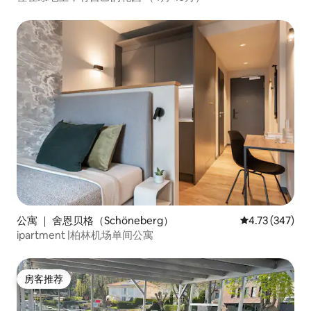
公寓 ｜ 舍恩贝格（Schöneberg）
平均评分 4.73
4.73 (347)
ipartment |柏林机场单间公寓
房客推荐
房客推荐