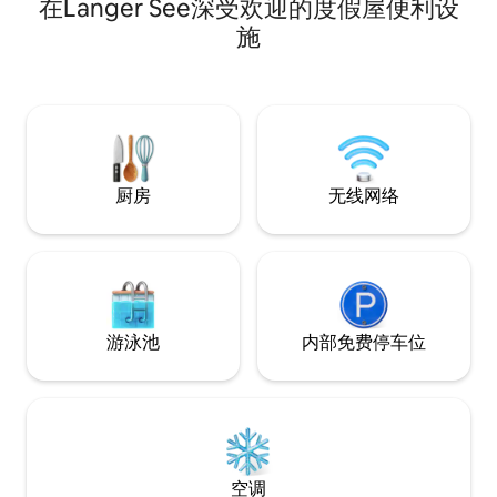
在Langer See深受欢迎的度假屋便利设
衣机和烘干机），以及一台配备流媒体功
能的全新智能电视。 独立卧室，配备一张
施
大床和一张舒适的沙发床，最多可入住 4
位房客。 位于柏林-科佩尼克（Berlin-
Köpenick）的安静地带，公共交通非常便
利。 公寓里🚭禁止吸烟 🐶 禁止携带宠物
厨房
无线网络
游泳池
内部免费停车位
空调