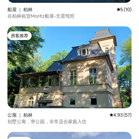
船屋 ｜ 柏林
平均评分 5
5 (10)
在柏林租赁Moritz船屋-无需驾照
房客推荐
房客推荐
公寓 ｜ 柏林
平均评分 4.9
4.93 (57)
别墅公寓，带公园，非常适合家庭入住