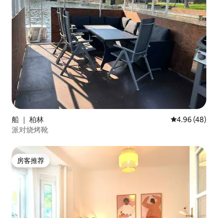
船 ｜ 柏林
平均评分 4.96
4.96 (48)
派对烧烤靴
房客推荐
房客推荐