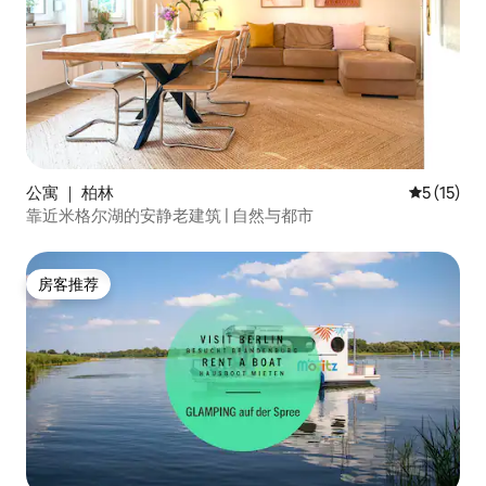
公寓 ｜ 柏林
平均评分 5
5 (15)
靠近米格尔湖的安静老建筑 | 自然与都市
房客推荐
房客推荐