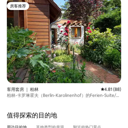
房客推荐
房客推荐
客用套房 ｜ 柏林
平均评分 4.8
4.81 (88)
柏林-卡罗琳霍夫（Berlin-Karolinenhof）的Ferien-Suite/假
日套房
值得探索的目的地
周边目的地
其他类型的房源
附近的热门景点