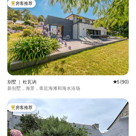
房客推荐
热门「房客推荐」
别墅 ｜ 杜瓦讷
平均评分 5
5 (90)
新别墅，海景，靠近海滩和海水浴场
房客推荐
热门「房客推荐」