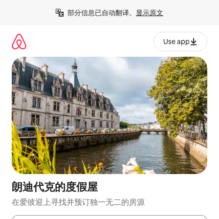
跳
部分信息已自动翻译。
显示原文
至
内
容
Use app
朗迪代克的度假屋
在爱彼迎上寻找并预订独一无二的房源