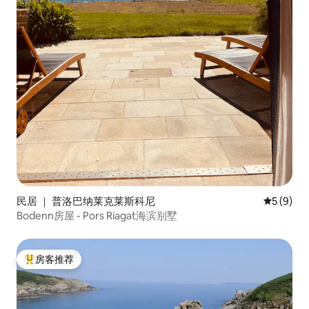
民居 ｜ 普洛巴纳莱克莱斯科尼
平均评分 
5 (9)
Bodenn房屋 - Pors Riagat海滨别墅
房客推荐
热门「房客推荐」