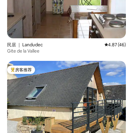
民居 ｜ Landudec
平均评分 4.8
4.87 (46)
Gite de la Vallee
房客推荐
热门「房客推荐」