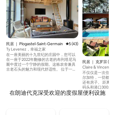
民居 ｜ Plogastel-Saint-Germain
平均评分 5 分（满分 5 分），
5 (43)
Ty Levenez，幸福之家
在一座美丽的十九世纪的庄园中，您可以
在一座于2022年翻修的古老的布列塔尼马
民居 ｜ 克罗宗 (Cro
厩中度过一个宁静的假期。这栋农舍兼具
Claire & Vincent 
古老石头的魅力和现代舒适性。 位于一个
不仅仅是一次住宿，
安静的村庄，Plogastel St Germain，距离
尔加特，一切都很神奇！ 地方、
坎佩市中心15分钟，距离海滩15/20分钟。
还有房子。 距离GR3415步行15分钟，距离
附近有许多非凡的景点：奥迪尔讷湾
码头和港口300米。 游泳池7x3，从4月
（Baie d'Audierne）、拉托什（la
在朗迪代克深受欢迎的度假屋便利设施
月至9月/10月加热。 土耳其浴 12张床 
Torche）、拉帕杜德拉兹（la Pointe du
卧室，配有双人床，
Raz）、西赞角（Cap Sizun）、杜阿尔内
单人床 -1间宿舍，配有6张床，每张床的尺
茨港（port de Douarnenez）。
寸为90 x 200，其中
合希望与家人或朋