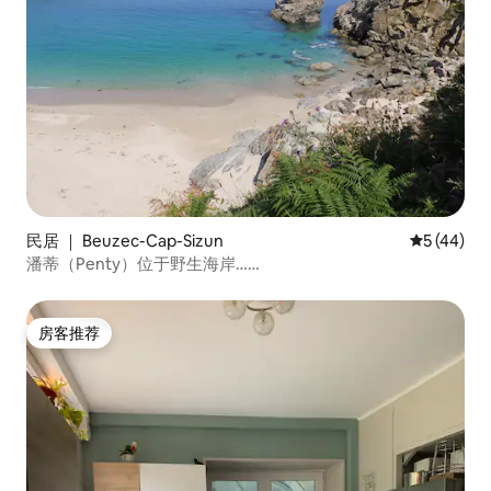
民居 ｜ Beuzec-Cap-Sizun
平均评分 5
5 (44)
潘蒂（Penty）位于野生海岸……
房客推荐
房客推荐