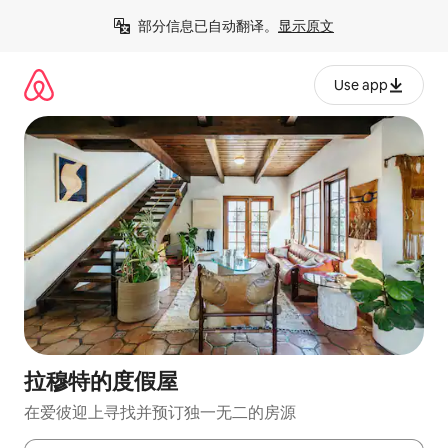
跳
部分信息已自动翻译。
显示原文
至
内
容
Use app
拉穆特的度假屋
在爱彼迎上寻找并预订独一无二的房源