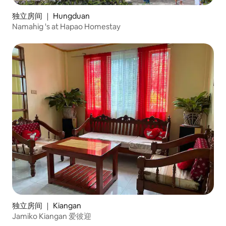
独立房间 ｜ Hungduan
Namahig 's at Hapao Homestay
独立房间 ｜ Kiangan
Jamiko Kiangan 爱彼迎