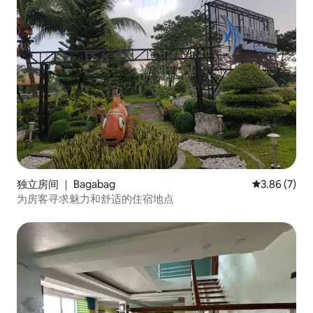
独立房间 ｜ Bagabag
平均评分 3.8
3.86 (7)
为房客寻求魅力和舒适的住宿地点