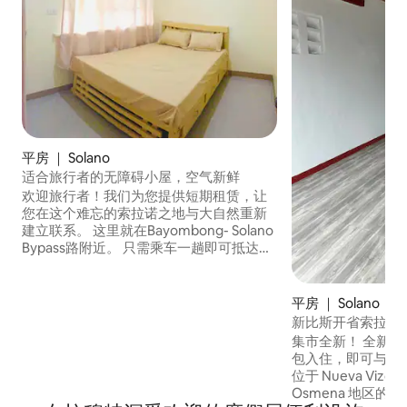
平房 ｜ Solano
适合旅行者的无障碍小屋，空气新鲜
欢迎旅行者！我们为您提供短期租赁，让
您在这个难忘的索拉诺之地与大自然重新
建立联系。 这里就在Bayombong- Solano
Bypass路附近。 只需乘车一趟即可抵达一
些旅游景点，如奎松的Lintungan瀑布、位
于Nalubbunan、Quezon、La Fortuna in
Buliwao、Quezon、奎松的Mapalyao瀑
平房 ｜ Solano
布、Quezon、Highlander Resorts、PLT
新比斯开省索拉诺
度假村、市场和教堂等等。 享受索拉诺（
集市全新！ 全新
Solano ）的地方。
包入住，即可与家
位于 Nueva Vizcay
Osmena 地区的 Ta