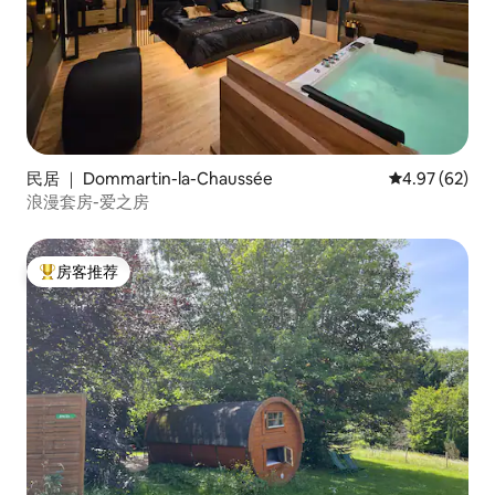
民居 ｜ Dommartin-la-Chaussée
平均评分 4.97
4.97 (62)
浪漫套房-爱之房
房客推荐
热门「房客推荐」