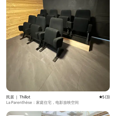
民居 ｜ Thillot
平均评分 
5 (3)
La Parenthèse：家庭住宅，电影放映空间