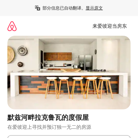
跳
部分信息已自动翻译。
显示原文
至
内
容
来爱彼迎当房东
默兹河畔拉克鲁瓦的度假屋
在爱彼迎上寻找并预订独一无二的房源