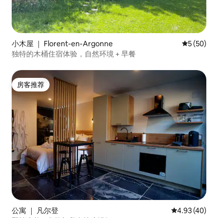
小木屋 ｜ Florent-en-Argonne
平均评分 5
5 (50)
独特的木桶住宿体验，自然环境 + 早餐
房客推荐
房客推荐
公寓 ｜ 凡尔登
平均评分 4.9
4.93 (40)