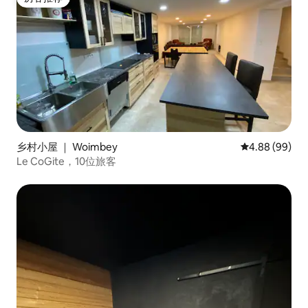
房客推荐
乡村小屋 ｜ Woimbey
平均评分 4.88
4.88 (99)
Le CoGite，10位旅客