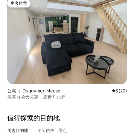
房客推荐
房客推荐
公寓 ｜ Dugny-sur-Meuse
平均评分 5
5 (20)
带露台的大公寓，靠近凡尔登
值得探索的目的地
周边目的地
附近的热门景点