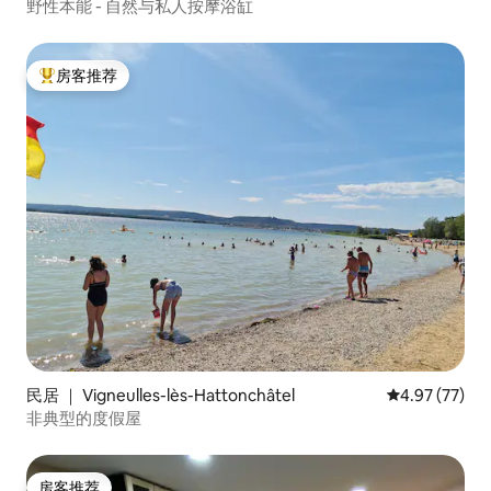
野性本能 - 自然与私人按摩浴缸
房客推荐
热门「房客推荐」
民居 ｜ Vigneulles-lès-Hattonchâtel
平均评分 4.9
4.97 (77)
非典型的度假屋
房客推荐