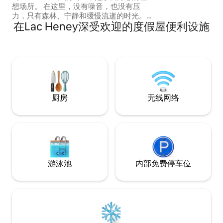
想场所。 在这里，没有噪音，也没有压
力，只有森林、宁静和缓慢流逝的时光。
在Lac Heney深受欢迎的度假屋便利设施
享受水疗、晚间篝火和周围的自然景色。
散步、呼吸，或者什么都不做……应有尽
有。 距离村庄仅 10 分钟车程，距离蒙特朗
布朗（Mont-Tremblant）仅 40 分钟车
程，地理位置安静，但距离一切都很近。
一个简单、美丽、宁静的地方，非常适合
放慢节奏、恢复精力。
厨房
无线网络
游泳池
内部免费停车位