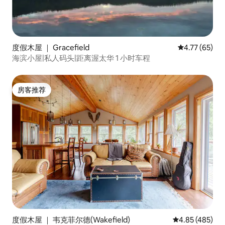
度假木屋 ｜ Gracefield
平均评分 4.7
4.77 (65)
海滨小屋|私人码头|距离渥太华 1 小时车程
房客推荐
房客推荐
度假木屋 ｜ 韦克菲尔德(Wakefield)
平均评分 4.85
4.85 (485)