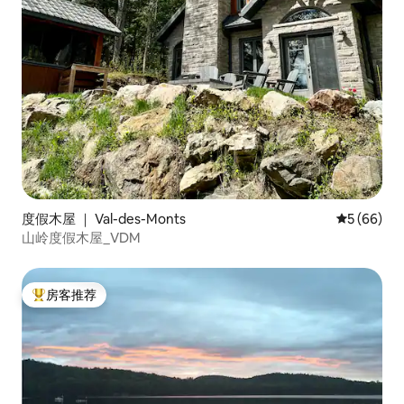
度假木屋 ｜ Val-des-Monts
平均评分 5
5 (66)
山岭度假木屋_VDM
房客推荐
热门「房客推荐」