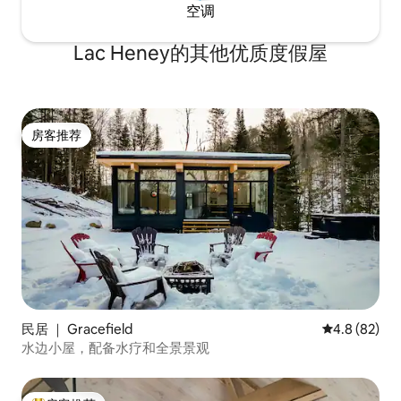
空调
Lac Heney的其他优质度假屋
房客推荐
房客推荐
民居 ｜ Gracefield
平均评分 4.8
4.8 (82)
水边小屋，配备水疗和全景景观