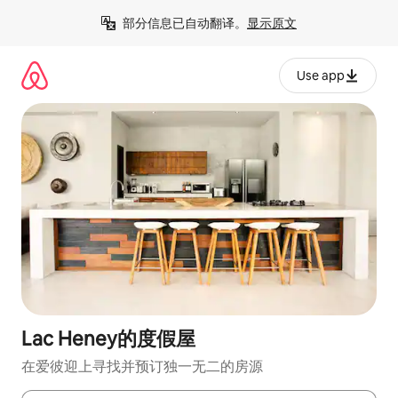
跳
部分信息已自动翻译。
显示原文
至
内
容
Use app
Lac Heney的度假屋
在爱彼迎上寻找并预订独一无二的房源