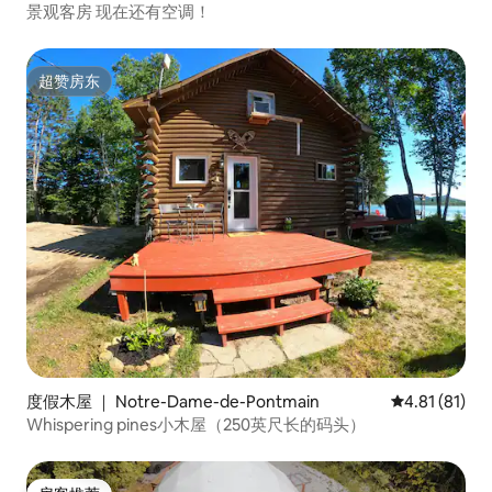
景观客房 现在还有空调！
超赞房东
超赞房东
度假木屋 ｜ Notre-Dame-de-Pontmain
平均评分 4.8
4.81 (81)
Whispering pines小木屋（250英尺长的码头）