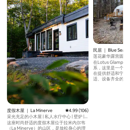
民居 ｜ Blue Sea
莲花豪华露营圆顶
在Lotus Glam
系，这里是一个宁
在提供舒适和宁静
适、设备齐全的圆
家人或朋友入住。
的空气和星光灿烂的夜晚。 
Glamping放松
宁静度假胜地。 
顶房，非常适合情
度假木屋 ｜ La Minerve
平均评分 4.99 分（满分 5 分），共
4.99 (106)
享受宁静的早晨、
采光充足的小木屋 | 私人水疗中心 | 壁炉 |
夜晚。
森林景观
这座时尚舒适的度假木屋位于拉米内尔韦
（La Minerve）的山区，是放松身心的理