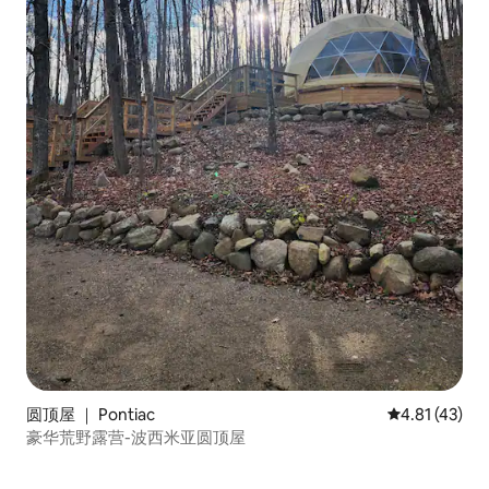
圆顶屋 ｜ Pontiac
平均评分 4.8
4.81 (43)
豪华荒野露营-波西米亚圆顶屋