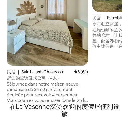
民居 ｜ Estrablin
乡村独立房屋，5
在维也纳附近的一
静的乡村，让我们
屋，配备2间家具齐
假中途停留、在维也
散步。 距离里昂40公里
Fourvière、
距离维也纳7公里
也纳古剧院、维也纳
民居 ｜ Saint-Just-Chaleyssin
平均评分 5 分（满分 5 分），
5 (61)
通道 距离滑雪板坡
舒适的空调复式公寓（4人）
程：阿尔卑斯山、
Séjournez dans notre maison neuve,
埃拉3小时车程
climatisée de 35m2 parfaitement
équipée pour recevoir 4 personnes.
Vous pourrez vous reposer dans le jardin
在La Vesonne深受欢迎的度假屋便利设
privatif. Située dans un environnement
calme , elle est idéale pour: - une halte
施
sur la route des vacances - un
déplacement professionnel - un séjour
détente en duo ou en famille - un séjour