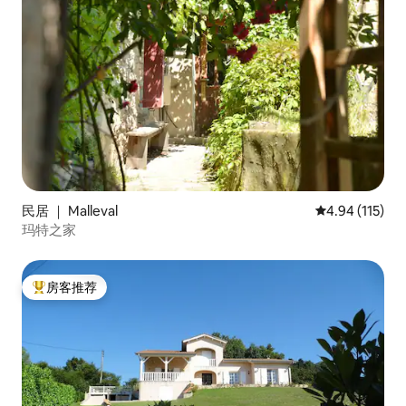
民居 ｜ Malleval
平均评分 4.94
4.94 (115)
玛特之家
房客推荐
热门「房客推荐」