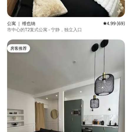
公寓 ｜ 维也纳
平均评分 4.99
4.99 (69)
市中心的T2复式公寓 - 宁静，独立入口
房客推荐
房客推荐