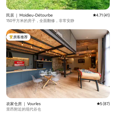
民居 ｜ Moidieu-Détourbe
平均评分 4.7
4.71 (41)
150平方米的房子，全面翻修，非常安静
房客推荐
热门「房客推荐」
农家仓房 ｜ Vourles
平均评分 5
5 (87)
里昂附近的现代谷仓