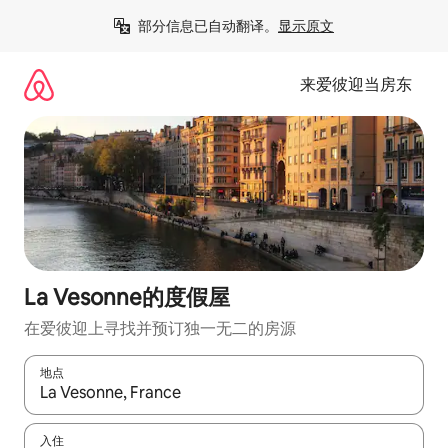
跳
部分信息已自动翻译。
显示原文
至
内
容
来爱彼迎当房东
La Vesonne的度假屋
在爱彼迎上寻找并预订独一无二的房源
地点
如有搜索结果，请使用上下方向键查看，或通过点击或滑动手势浏
入住