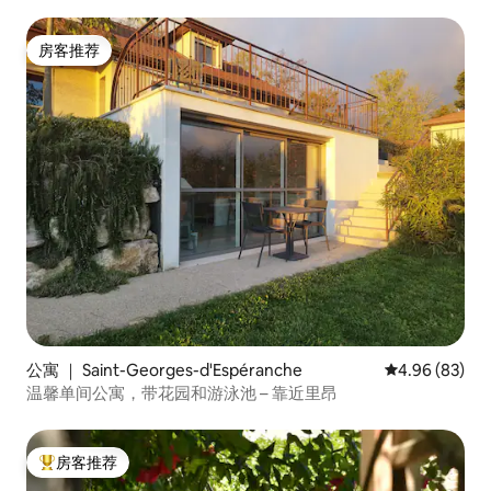
房客推荐
房客推荐
公寓 ｜ Saint-Georges-d'Espéranche
平均评分 4.96
4.96 (83)
温馨单间公寓，带花园和游泳池 – 靠近里昂
房客推荐
热门「房客推荐」