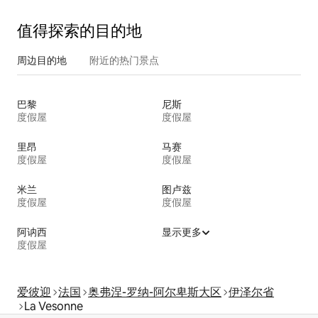
值得探索的目的地
周边目的地
附近的热门景点
巴黎
尼斯
度假屋
度假屋
里昂
马赛
度假屋
度假屋
米兰
图卢兹
度假屋
度假屋
阿讷西
显示更多
度假屋
爱彼迎
法国
奥弗涅-罗纳-阿尔卑斯大区
伊泽尔省
La Vesonne