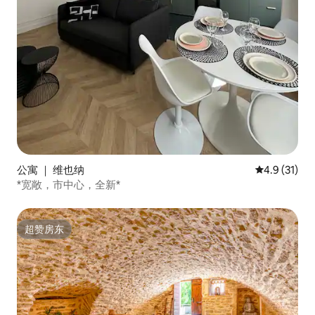
公寓 ｜ 维也纳
平均评分 4.
4.9 (31)
*宽敞，市中心，全新*
超赞房东
超赞房东