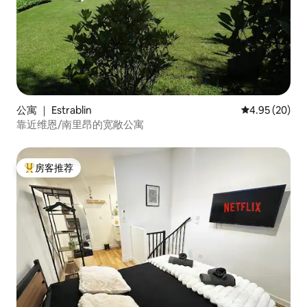
公寓 ｜ Estrablin
平均评分 4.95
4.95 (20)
靠近维恩/南里昂的宽敞公寓
房客推荐
热门「房客推荐」