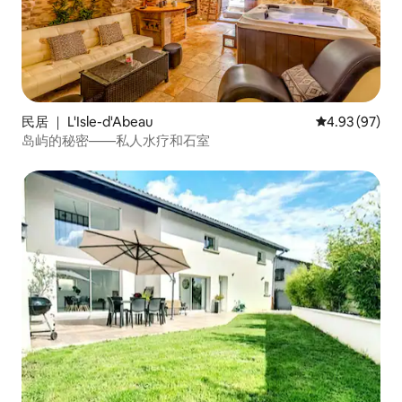
民居 ｜ L'Isle-d'Abeau
平均评分 4.93
4.93 (97)
岛屿的秘密——私人水疗和石室