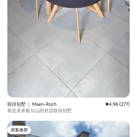
联排别墅 ｜ Maen-Roch
平均评分 4.96
4.96 (277)
靠近圣米歇尔山的舒适联排别墅
房客推荐
房客推荐