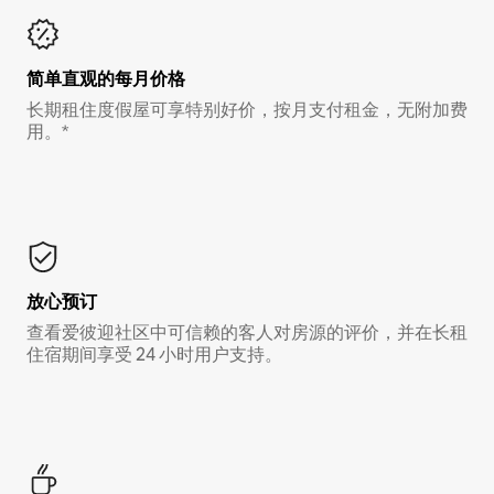
简单直观的每月价格
长期租住度假屋可享特别好价，按月支付租金，无附加费
用。*
放心预订
查看爱彼迎社区中可信赖的客人对房源的评价，并在长租
住宿期间享受 24 小时用户支持。