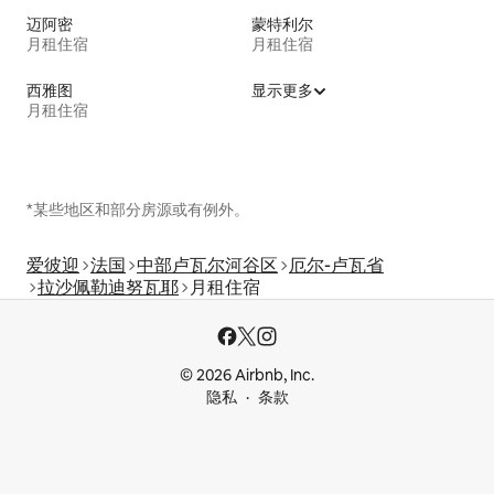
迈阿密
蒙特利尔
月租住宿
月租住宿
西雅图
显示更多
月租住宿
*某些地区和部分房源或有例外。
爱彼迎
法国
中部卢瓦尔河谷区
厄尔-卢瓦省
拉沙佩勒迪努瓦耶
月租住宿
© 2026 Airbnb, Inc.
隐私
条款