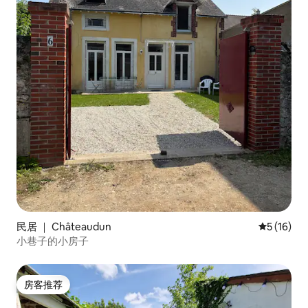
民居 ｜ Châteaudun
平均评分 5
5 (16)
小巷子的小房子
房客推荐
房客推荐