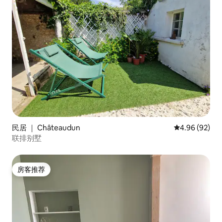
民居 ｜ Châteaudun
平均评分 4.96
4.96 (92)
联排别墅
房客推荐
房客推荐