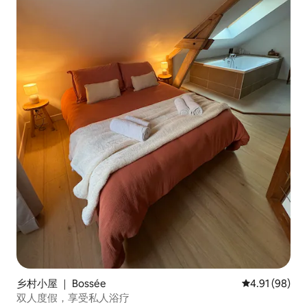
乡村小屋 ｜ Bossée
平均评分 4.9
4.91 (98)
双人度假，享受私人浴疗