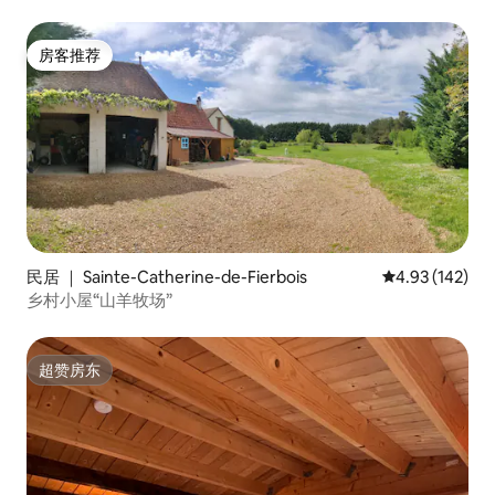
房客推荐
房客推荐
民居 ｜ Sainte-Catherine-de-Fierbois
平均评分 4.93
4.93 (142)
乡村小屋“山羊牧场”
超赞房东
超赞房东