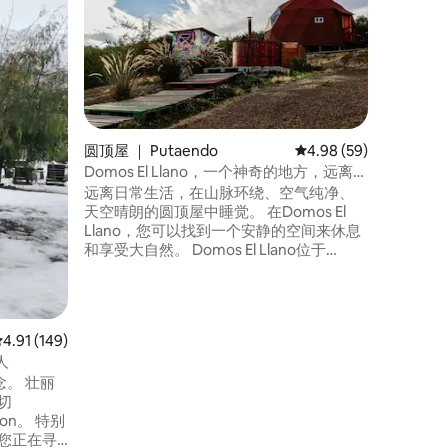
Casa Q
入住温馨
和山脉的
心，在日
天热水箱
配备设施
提供您在
切。 🐾
圆顶屋 ｜ Putaendo
平均评分 4.98 分（满分
4.98 (59)
壮观景 🔥 
Domos El Llano，一个神奇的地方，远离喧
嚣
远离日常生活，在山脉环绕、空气纯净、
天空晴朗的圆顶屋中睡觉。 在Domos El
Llano，您可以找到一个安静的空间来休息
和享受大自然。 Domos El Llano位于
Putaendo，坐落在雕塑公园和步道旁边的
山顶上。 我们接受最多7公斤的宠物，需额
外付款。 我们提供带漩涡的Tinajas
Calientes，需额外收费，以获得完整的体
平均评分 4.91 分（满分 5 分），共 149 条评价
4.91 (149)
验。请提前提出请求。
人
 壮丽
切
ron。 特别
您正在寻