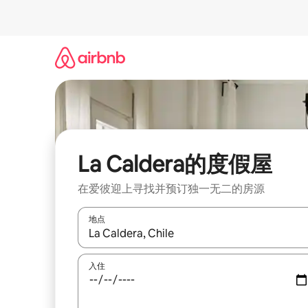
跳
至
内
容
La Caldera的度假屋
在爱彼迎上寻找并预订独一无二的房源
地点
如有搜索结果，请使用上下方向键查看，或通过点
入住