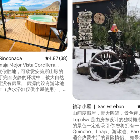
5 分），共 209 条评价
inconada
平均评分 4.87 分（满分 5 分），共 38 条评价
4.87 (38)
inaja Mejor Vista Cordillera
 WF 陶罐
度假胜地，可欣赏安第斯山脉的
位于完全安静的环境中，被大自然
近没有房屋。 房源内设有游泳池
缸（热水浴缸仅供小屋使用）、
uicho和设备齐全的空间。 配备
线网络，您可以在泳池远程办
袖珍小屋 ｜ San Esteban
合年轻人入住。 可持续、舒
山间度假屋，带大陶罐，景色迷
连接。 距离Enjoy Casino赌
距离Portillo 60英里，距离圣地
Lupalwe是由房东设计的独特概念。
。
的景色一定会吸引你 您将拥有一
Quincho、tinaja、游泳池、Par
适合热爱生活的冒险情侣。 如果