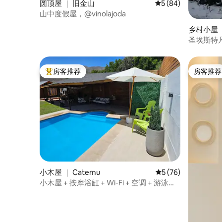
圆顶屋 ｜ 旧金山
平均评分 5 分（满分 
5 (84)
山中度假屋，@vinolajoda
乡村小屋 ｜ 
圣埃斯特
房客推荐
房客推荐
热门「房客推荐」
房客推荐
小木屋 ｜ Catemu
平均评分 5 分（满分 
5 (76)
小木屋 + 按摩浴缸 + Wi-Fi + 空调 + 游泳
池，卡特穆镇（Catemu）。