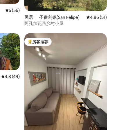
平均评分 5 分（满分 5 分），共 56 条评价
5 (56)
民居 ｜ 圣费利佩(San Felipe)
平均评分 4.86 分（满分
4.86 (51)
阿孔加瓦路乡村小屋
房客推荐
热门「房客推荐」
平均评分 4.8 分（满分 5 分），共 49 条评价
4.8 (49)