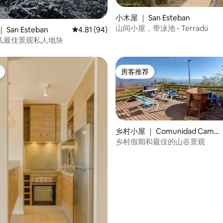
5 分），共 84 条评价
小木屋 ｜ San Esteban
山间小屋，带泳池 - Terradú
San Esteban
平均评分 4.81 分（满分 5 分），共 94 条评价
4.81 (94)
凡最佳景观私人地块
房客推荐
房客推荐
乡村小屋 ｜ Comunidad Camp
o de Ahumada
乡村假期和最佳的山谷景观
5 分），共 76 条评价