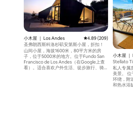
小木屋 ｜ Los Andes
平均评分 4.89 分（满分 
4.89 (209)
圣弗朗西斯科洛杉矶安第斯小屋，折扣！
山间小屋，海拔1600米，80平方米的房
小木屋 ｜ R
子，位于5000米的地方。位于Fundo San
Stellato T
Francisco de Los Andes（在Google上查
Portillo
看）。适合喜欢户外生活、徒步旅行、骑
私人专属
自行车、游泳的家庭、情侣和运动员。20
美景。 
米长的游泳池，全景景观，星空、蓝天或
环绕，附
云朵装饰、月亮、清新空气、宁静。距离
和热水浴
San Esteban 23公里，距离Termas del
一个大型q
Corazón 14公里，距离Viña San Esteban
空调、无
15公里，距离Viña El Escorial 35公里，距离
公。 非常适
Portillo滑雪场70公里。冬季（泥/雪）需乘
适，旨在断开
坐四驱车前往。欢迎！
场20英里，
亚哥1小时