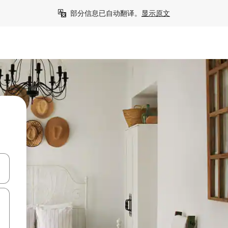
部分信息已自动翻译。
显示原文
击或滑动手势浏览。