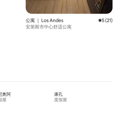
公寓 ｜ Los Andes
平均评分 5 分（满分
5 (21)
安第斯市中心舒适公寓
尼奥阿
康孔
假屋
度假屋