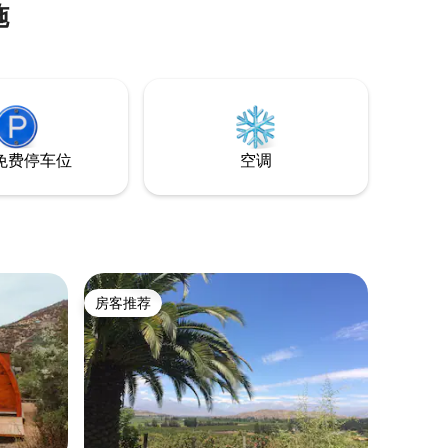
施
的理想之
co内，占地超
的隐私，
您必须乘车
免费停车位
空调
房客推荐
房客推荐