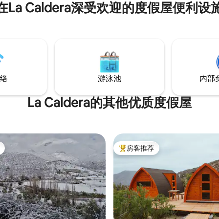
在La Caldera深受欢迎的度假屋便利设
找私密安静的房源，这里就是您
选。 位于Fundo San Francis
过半公顷，有两栋房子，有必要
不会打扰。 您的房东住在那里 
抵达 冬季，四驱车
络
游泳池
内部
La Caldera的其他优质度假屋
房客推荐
热门「房客推荐」