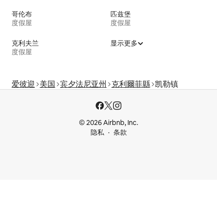
哥伦布
匹兹堡
度假屋
度假屋
克利夫兰
显示更多
度假屋
爱彼迎
美国
宾夕法尼亚州
克利爾菲縣
凯勒镇
© 2026 Airbnb, Inc.
隐私
条款