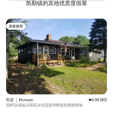
凯勒镇的其他优质度假屋
房客推荐
房客推荐
民居 ｜ Munson
平均评分 4.95
4.95 (80)
SSRT步道起点和宾夕法尼亚州附近的黑熊营地