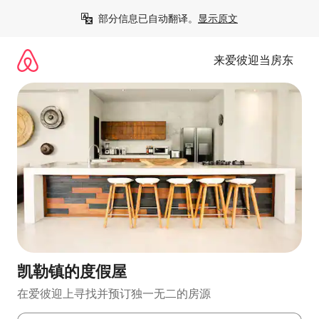
跳
部分信息已自动翻译。
显示原文
至
内
容
来爱彼迎当房东
凯勒镇的度假屋
在爱彼迎上寻找并预订独一无二的房源