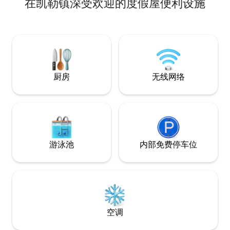
在凯勒镇深受欢迎的度假屋便利设施
营，在海狸体育场（Be
麋鹿风景车道（elk s
旅行/钓鱼。 位于宾夕法尼亚州中部，步行
即可抵达西分公高
宾夕法尼亚州立大
景点、奎哈纳野生
野生动物区。徒步
鱼和飞钓。
厨房
无线网络
游泳池
内部免费停车位
空调