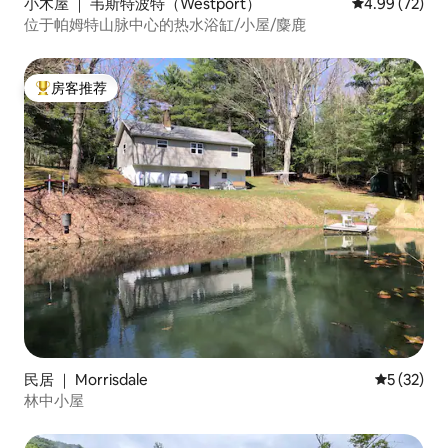
小木屋 ｜ 韦斯特波特（Westport）
平均评分 4.99
4.99 (72)
位于帕姆特山脉中心的热水浴缸/小屋/麋鹿
房客推荐
热门「房客推荐」
民居 ｜ Morrisdale
平均评分 5
5 (32)
林中小屋