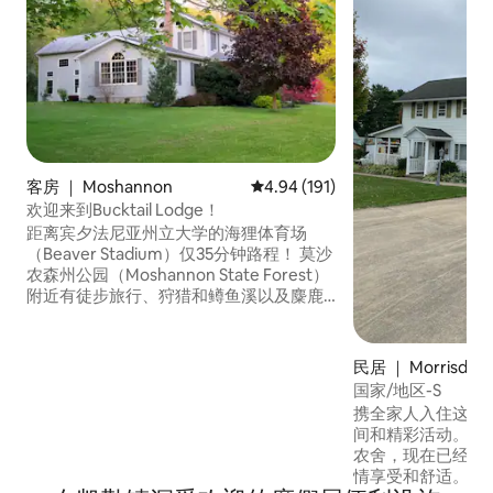
客房 ｜ Moshannon
平均评分 4.94 分（满分 5 分），共
4.94 (191)
欢迎来到Bucktail Lodge！
距离宾夕法尼亚州立大学的海狸体育场
（Beaver Stadium）仅35分钟路程！ 莫沙
农森州公园（Moshannon State Forest）
附近有徒步旅行、狩猎和鳟鱼溪以及麋鹿
观光，而且奎汉（Quehannh）训练营也
在6英里以内。 开车20分钟即可抵达黑莫
沙农州立公园（Black Moshannon State
民居 ｜ Morrisdale
Park）和秃鹰州立公园（Bald Eagle State
国家/地区-S
Park）。 我们离宾夕法尼亚州的
携全家人入住这处
Benezette和Cherry Springs State
间和精彩活动。 这里曾经是一座迷人的老
Park（宾夕法尼亚州的Coudersport）也
农舍，现在已经更
很近。 无论是冒险还是放松，这里都是理
情享受和舒适。入
想的去处！