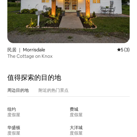
民居 ｜ Morrisdale
平均评分 
5 (3)
The Cottage on Knox
值得探索的目的地
周边目的地
附近的热门景点
纽约
费城
度假屋
度假屋
华盛顿
大洋城
度假屋
度假屋