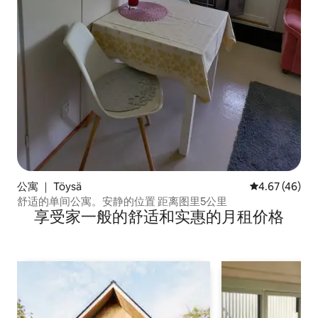
公寓 ｜ Töysä
平均评分 4.6
4.67 (46)
舒适的单间公寓。安静的位置 距离图里5公里
享受家一般的舒适和实惠的月租价格