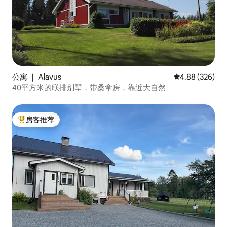
公寓 ｜ Alavus
平均评分 4.88
4.88 (326)
40平方米的联排别墅，带桑拿房，靠近大自然
房客推荐
热门「房客推荐」