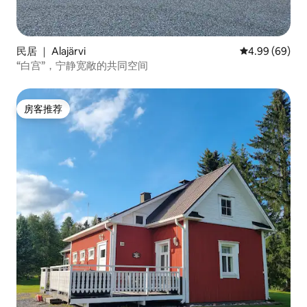
民居 ｜ Alajärvi
平均评分 4.99
4.99 (69)
“白宫”，宁静宽敞的共同空间
房客推荐
房客推荐