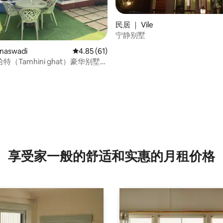
民居 ｜ Vile
宁静别墅
naswadi
平均评分 4.85 分（满分 5 分），共 61 条评价
4.85 (61)
特（Tamhini ghat）豪华别墅，
olad）漂流，德夫昆德
nd）
 5 分），共 4 条评价
享受家一般的舒适和实惠的月租价格