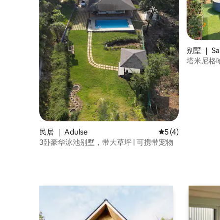
别墅 ｜ Sa
塔米尼格哈
科拉德（K
（Devku
民居 ｜ Adulse
平均评分 5 分（满分
5 (4)
3卧豪华泳池别墅，带大草坪 | 可携带宠物