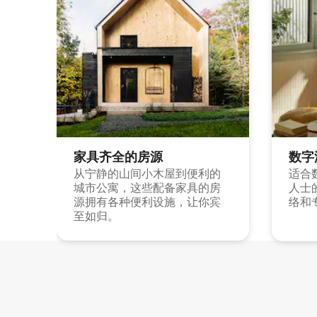
家具齐全的房源
数字
从宁静的山间小木屋到便利的
适合
城市公寓，这些配备家具的房
人士
源拥有各种便利设施，让你宾
络和
至如归。