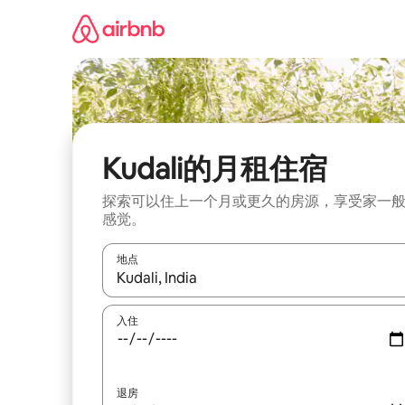
跳
至
内
容
Kudali的月租住宿
探索可以住上一个月或更久的房源，享受家一
感觉。
地点
如有搜索结果，请使用上下方向键查看，或通过点
入住
退房