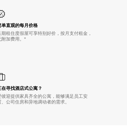
简单直观的每月价格
长期租住度假屋可享特别好价，按月支付租金，
无附加费用。*
正在寻找酒店式公寓？
爱彼迎提供家具齐全的公寓，能够满足员工安
置、公司住房和异地调动者的需求。