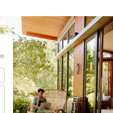
般的
击或滑动手势浏览。