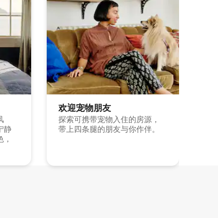
欢迎宠物朋友
风
探索可携带宠物入住的房源，
宁静
带上四条腿的朋友与你作伴。
色，