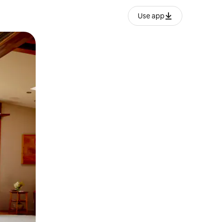
Use app