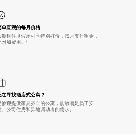
简单直观的每月价格
长期租住度假屋可享特别好价，按月支付租金，
无附加费用。*
正在寻找酒店式公寓？
爱彼迎提供家具齐全的公寓，能够满足员工安
置、公司住房和异地调动者的需求。