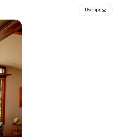
Use app