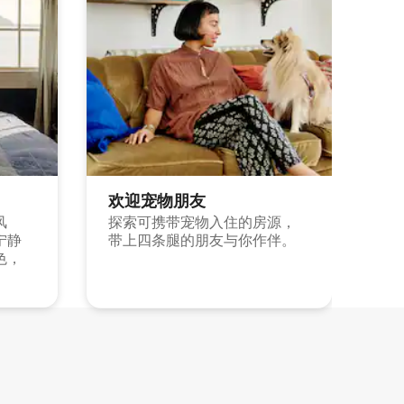
欢迎宠物朋友
风
探索可携带宠物入住的房源，
宁静
带上四条腿的朋友与你作伴。
色，