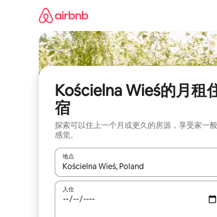
跳
至
内
容
Kościelna Wieś的月租
宿
探索可以住上一个月或更久的房源，享受家一
感觉。
地点
如有搜索结果，请使用上下方向键查看，或通过点
入住