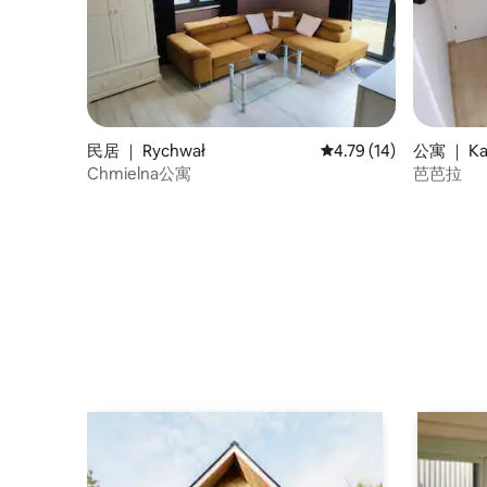
民居 ｜ Rychwał
平均评分 4.79 分（满分
4.79 (14)
公寓 ｜ Kal
Chmielna公寓
芭芭拉