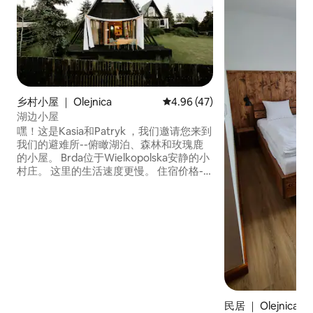
乡村小屋 ｜ Olejnica
平均评分 4.96 分（满分 5 分），
4.96 (47)
湖边小屋
嘿！这是Kasia和Patryk ，我们邀请您来到
我们的避难所--俯瞰湖泊、森林和玫瑰鹿
的小屋。 Brda位于Wielkopolska安静的小
村庄。 这里的生活速度更慢。 住宿价格-
自行车、热水浴缸、桑拿房、皮划艇。 小
屋注重每一处细节。 适合热爱大自然中宁
静安谧和体育活动的人。 时间在我们的房
源停留< 3在Instagram上：
HERE_STOP_TIME
民居 ｜ Olejnica