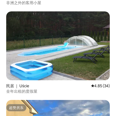
非洲之外的客用小屋
民居 ｜ Uście
平均评分 4.85
4.85 (34)
全年出租的度假屋
超赞房东
超赞房东