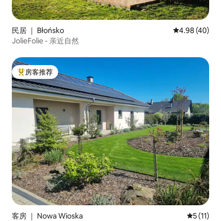
民居 ｜ Błońsko
平均评分 4.98
4.98 (40)
JolieFolie - 亲近自然
房客推荐
热门「房客推荐」
客房 ｜ Nowa Wioska
平均评分 5
5 (11)