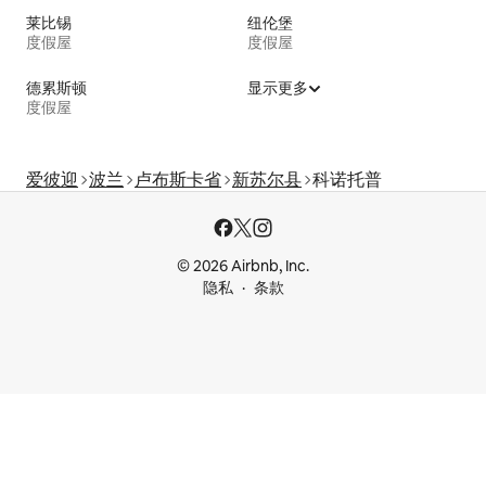
莱比锡
纽伦堡
度假屋
度假屋
德累斯顿
显示更多
度假屋
爱彼迎
波兰
卢布斯卡省
新苏尔县
科诺托普
© 2026 Airbnb, Inc.
隐私
条款