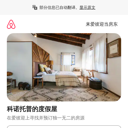
跳
部分信息已自动翻译。
显示原文
至
内
容
来爱彼迎当房东
科诺托普的度假屋
在爱彼迎上寻找并预订独一无二的房源