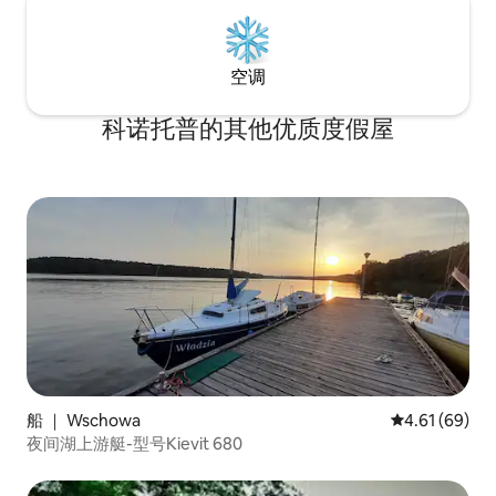
空调
科诺托普的其他优质度假屋
船 ｜ Wschowa
平均评分 4.6
4.61 (69)
夜间湖上游艇-型号Kievit 680