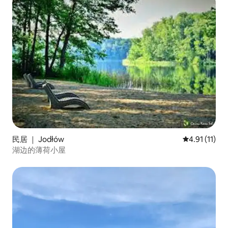
民居 ｜ Jodłów
平均评分 4.9
4.91 (11)
湖边的薄荷小屋