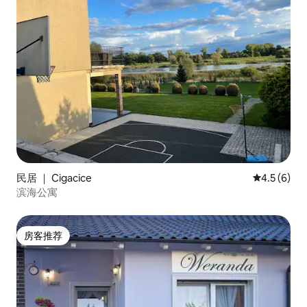
民居 ｜ Cigacice
平均评分 4.
4.5 (6)
滨海公寓
房客推荐
房客推荐