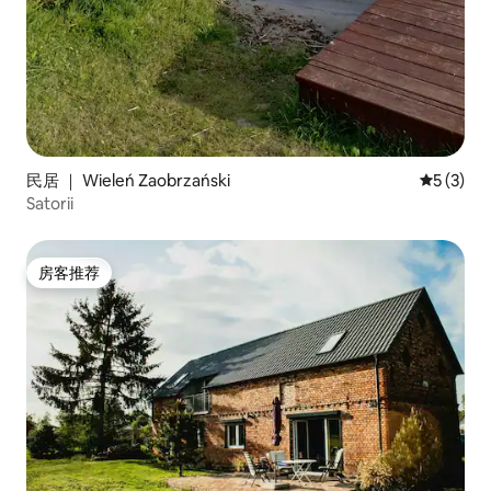
民居 ｜ Wieleń Zaobrzański
平均评分 
5 (3)
Satorii
房客推荐
房客推荐