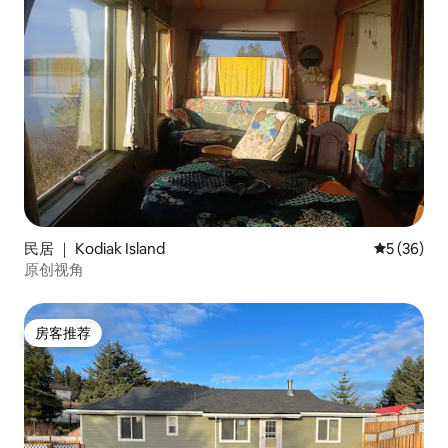
民居 ｜ Kodiak Island
平均评分 5
5 (36)
原创视角
房客推荐
房客推荐