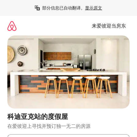
跳
部分信息已自动翻译。
显示原文
至
内
容
来爱彼迎当房东
科迪亚克站的度假屋
在爱彼迎上寻找并预订独一无二的房源