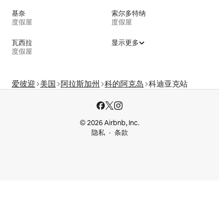
基奈
索尔多特纳
度假屋
度假屋
瓦西拉
显示更多
度假屋
爱彼迎
美国
阿拉斯加州
科的阿克岛
科迪亚克站
© 2026 Airbnb, Inc.
隐私
条款