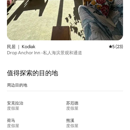
民居 ｜ Kodiak
平均评分 5
5 (23)
Drop Anchor Inn -私人海滨景观和通道
值得探索的目的地
周边目的地
安克拉治
苏厄德
度假屋
度假屋
荷马
熊溪
度假屋
度假屋