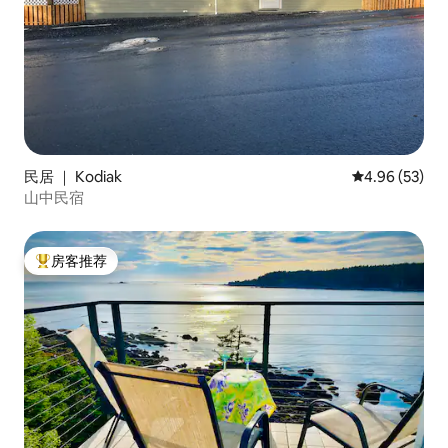
民居 ｜ Kodiak
平均评分 4.96
4.96 (53)
山中民宿
房客推荐
热门「房客推荐」