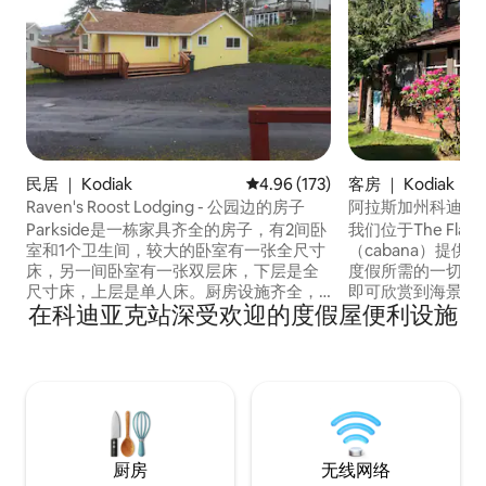
民居 ｜ Kodiak
平均评分 4.96 分（满分 5 分），共
4.96 (173)
客房 ｜ Kodiak
Raven's Roost Lodging - 公园边的房子
阿拉斯加州科迪亚克岛 
Parkside是一栋家具齐全的房子，有2间卧
我们位于The Fla
室和1个卫生间，较大的卧室有一张全尺寸
（cabana）提供
床，另一间卧室有一张双层床，下层是全
度假所需的一切。 从机场向南开车10分钟
尺寸床，上层是单人床。厨房设施齐全，
即可欣赏到海景和
在科迪亚克站深受欢迎的度假屋便利设施
配有冰柜和洗衣房。还配备无线网络/Roku
俄罗斯溪（Russia
和大电视。房源位于一条独头巷道上，旁
小屋有自己的停车
边有一个游乐场，配有一个巨大的平台和
庭住宅和两只大型
大量停车位。Raven's Roost Lodging是一
用我们的私人围栏空间。 无论
位专业房东，致力于为您开启科迪亚克岛
什么，我们的小屋
（Kodiak）之旅提供干净、精心布置的住
科迪亚克市中心仅
宿。
厨房
无线网络