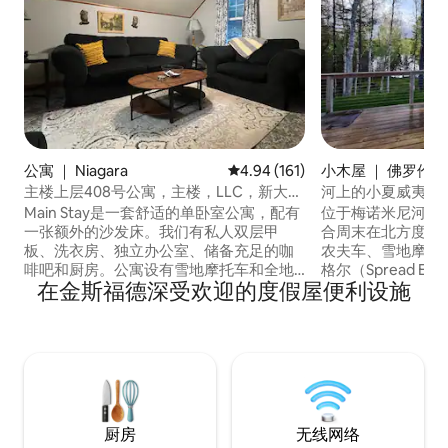
公寓 ｜ Niagara
平均评分 4.94 分（满分 5 分），共
4.94 (161)
小木屋 ｜ 佛罗伦萨
主楼上层408号公寓，主楼，LLC，新大床
河上的小夏威夷
房
Main Stay是一套舒适的单卧室公寓，配有
位于梅诺米尼河畔
一张额外的沙发床。我们有私人双层甲
合周末在北方度假
板、洗衣房、独立办公室、储备充足的咖
农夫车、雪地摩托
啡吧和厨房。公寓设有雪地摩托车和全地
格尔（Spread Eagl
在金斯福德深受欢迎的度假屋便利设施
形车小径，以及拖车停车场。 米歇根州的
佛罗伦萨WI和铁山MI！ 这间小
铁山和美丽的上半岛位于公寓以北6英里
备齐全的厨房、智
处，在美国141号公路上。 公寓位于威斯康
于烤棉花糖的火坑
星州东北部！ 我们距离威斯康星州绿湾
险后取暖的燃木炉
（Green Bay）2小时车程，距离密歇根州
和露台家具，配备
马奎特（Marquette）不到2小时车程
季下午遮阳。
厨房
无线网络