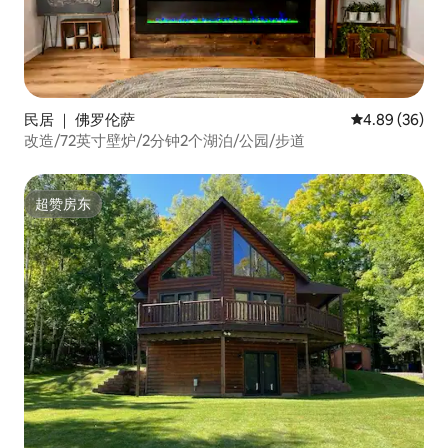
民居 ｜ 佛罗伦萨
平均评分 4.89
4.89 (36)
改造/72英寸壁炉/2分钟2个湖泊/公园/步道
超赞房东
超赞房东