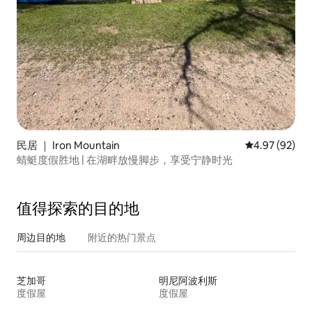
民居 ｜ Iron Mountain
平均评分 4.97
4.97 (92)
蜻蜓度假胜地 | 在湖畔放慢脚步，享受宁静时光
值得探索的目的地
周边目的地
附近的热门景点
芝加哥
明尼阿波利斯
度假屋
度假屋