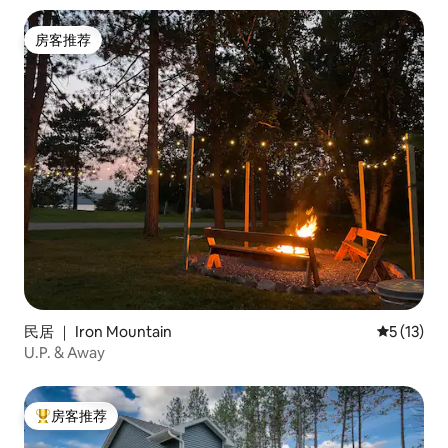
房客推荐
房客推荐
民居 ｜ Iron Mountain
平均评分 5
5 (13)
U.P. & Away
房客推荐
热门「房客推荐」