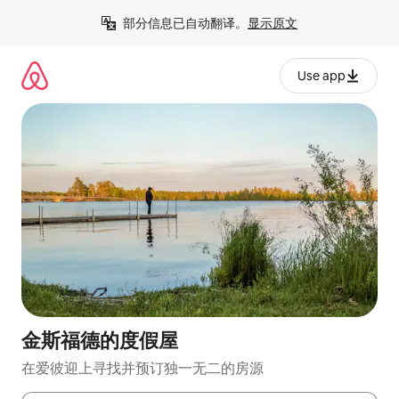
跳
部分信息已自动翻译。
显示原文
至
内
容
Use app
金斯福德的度假屋
在爱彼迎上寻找并预订独一无二的房源