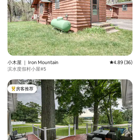
小木屋 ｜ Iron Mountain
平均评分 4.89
4.89 (36)
滨水度假村小屋#5
房客推荐
热门「房客推荐」