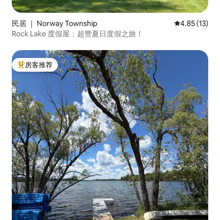
民居 ｜ Norway Township
平均评分 4.8
4.85 (13)
Rock Lake 度假屋：超赞夏日度假之旅！
房客推荐
热门「房客推荐」