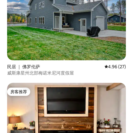
民居 ｜ 佛罗伦萨
平均评分 4.96
4.96 (27)
威斯康星州北部梅诺米尼河度假屋
房客推荐
房客推荐