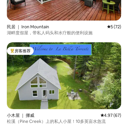
民居 ｜ Iron Mountain
平均评分 5
5 (72)
湖畔度假屋，带私人码头和水疗般的便利设施
房客推荐
热门「房客推荐」
小木屋 ｜ 挪威
平均评分 4.97
4.97 (67)
松溪（Pine Creek）上的私人小屋！10多英亩水急流