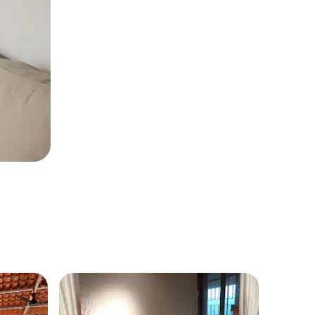
别墅 ｜ Si
超赞房
超赞房
辛杜杜尔格