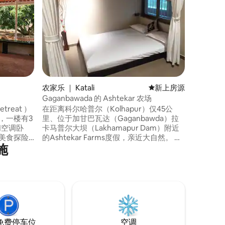
Padav
屋，由著名
Ghatg
特，使用
好的内部
种美味的
Malwani美食。 您很少
间，包括
享。 我
农家乐 ｜ Katali
新房源
新上房源
Gaganbawada 的 Ashtekar 农场
treat ）
在距离科尔哈普尔（Kolhapur）仅45公
里、位于加甘巴瓦达（Gaganbawda）拉
间空调卧
卡马普尔大坝（Lakhamapur Dam）附近
的Ashtekar Farms度假，亲近大自然。 享
施
在
受令人惊叹的360°山景，宁静的5.5英亩房
。 无论
源，游泳池，宽敞的草坪，石质露台，充
假屋（
足的停车位，两间豪华客房和两间宿舍。
都是您通往两全
非常适合家庭入住、团体入住、庆祝活动
以及放松的乡村度假。
免费停车位
空调