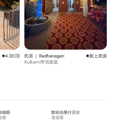
平均评分 4.33 分（满分 5 分），共 3 条评价
4.33 (3)
民居 ｜ Radhanagari
新房源
新上房源
Kulkarni寄宿家庭
加德縣
默哈伯莱什沃尔
假屋
度假屋