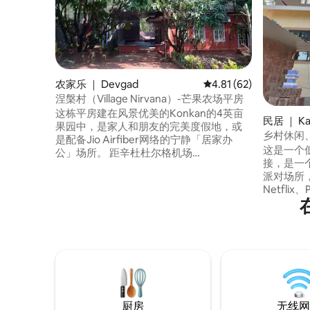
农家乐 ｜ Devgad
平均评分 4.81 分（满分
4.81 (62)
涅槃村（Village Nirvana）-芒果农场平房
这栋平房建在风景优美的Konkan的4英亩
民居 ｜ Kal
果园中，是家人和朋友的完美度假地，或
乡村休闲
是配备Jio Airfiber网络的宁静「居家办
入住
这是一个
公」场所。 距辛杜杜尔格机场
接，是一
（Sindhudurg airport）和旅游景点不到一
派对场所，
小时车程。 在悠闲的节奏中亲近大自然。
Netflix
大饱眼福，欣赏郁郁葱葱的绿色。 在鸟儿
溪流景观
的鸣叫声中醒来，步行至河畔，或向经过
近有一些旅
的奶牛挥手。 在吊床上放松身心，或在跳
Devgad风
水泳池中休憩。 孩子们会喜欢大自然。 欢
垒，还可
迎入住
有两个瀑
按需提供
厨房
无线网