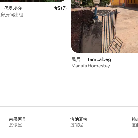
｜ 代奥格尔
平均评分 5 分（满分 5 分），共 7 条评价
5 (7)
d平房房间出租
民居 ｜ Tambaldeg
Mansi's Homestay
南果阿县
洛纳瓦拉
賴
度假屋
度假屋
度