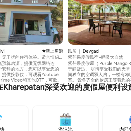
 5 分），共 62 条评价
vi
新房源
新上房源
民居 ｜ Devgad
、无干扰的住宿体验。适合情侣
紫芒果度假民宿~呼吸大自然
低预算房源，提供无线网络连
紫芒果度假屋（ Purple Mango Re
个安静的地方，您可以享受您的
宁静舒适。 尽情享受我们的天堂，一楼有3
提供投影仪，可观看Youtube、
间独立的空调双人房，一楼有2
、Prime Video和其他OTT，可欣赏
室。 设备齐全的厨房正等着您的美食探险
在Kharepatan深受欢迎的度假屋便利设
，有开放式露台，氛围宜人。 附
之旅，空间充裕，邀请团体聚会。 沉浸
游景点，如Kunkeswar寺、
郁郁葱葱的绿色环境中的宁静美景
车、Vijaydurg和Sindhudurg堡
是寻求放松还是冒险，紫芒果度
以在小溪上进行小船游览。 附近
Purple Mango Retreat ）
布，雨季可观赏，日落景点，可
其美的门户。
海鲜和非素食。
络
游泳池
内部