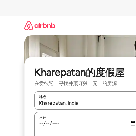
跳
至
内
容
Kharepatan的度假屋
在爱彼迎上寻找并预订独一无二的房源
地点
如有搜索结果，请使用上下方向键查看，或通过点
入住