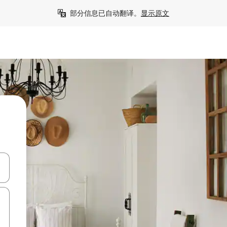
部分信息已自动翻译。
显示原文
击或滑动手势浏览。