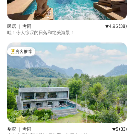
民居 ｜ 考同
平均评分 4.95
4.95 (38)
哇！令人惊叹的日落和绝美海景！
房客推荐
热门「房客推荐」
别墅 ｜ 考同
平均评分 5
5 (33)