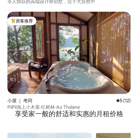
令人惊叹的高端设计师别墅，位于大自然中
房客推荐
热门「房客推荐」
小屋 ｜ 考同
平均评分 5
5 (12)
PiiPii海上小木屋·红树林·Ao Thalane
享受家一般的舒适和实惠的月租价格