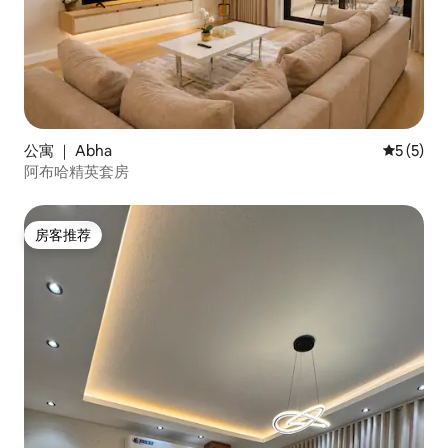
公寓 ｜ Abha
平均评分 
5 (5)
阿布哈精英套房
房客推荐
房客推荐