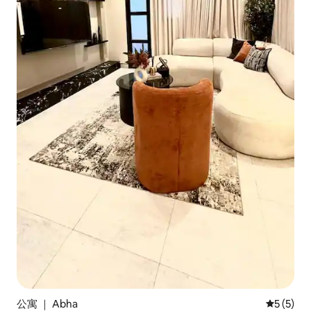
公寓 ｜ Abha
平均评分 
5 (5)