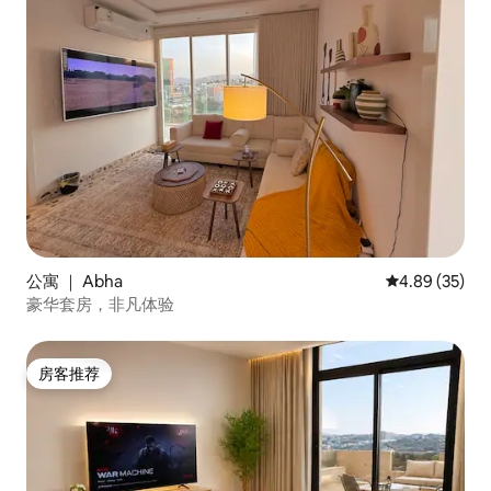
公寓 ｜ Abha
平均评分 4.89
4.89 (35)
豪华套房，非凡体验
房客推荐
房客推荐