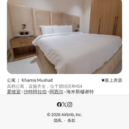
公寓 ｜ Khamis Mushait
新房源
新上房源
高档公寓，设施齐全，位于团结区RH54
爱彼迎
沙特阿拉伯
阿西尔
海米斯穆谢特
© 2026 Airbnb, Inc.
隐私
条款