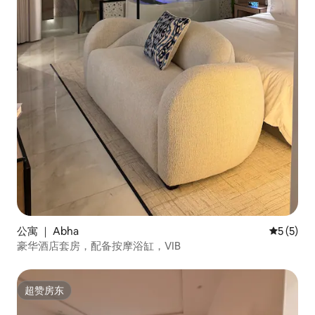
公寓 ｜ Abha
平均评分 
5 (5)
豪华酒店套房，配备按摩浴缸，VIB
超赞房东
超赞房东