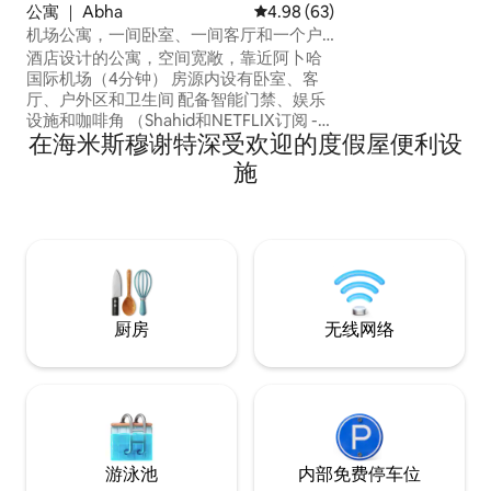
光，私密性，住宿
公寓 ｜ Abha
平均评分 4.98 分（满分 5 分），
4.98 (63)
堡和壮丽的步道旁
机场公寓，一间卧室、一间客厅和一个户
快的夜间之旅，距
外休息区
酒店设计的公寓，空间宽敞，靠近阿卜哈
房源配备了厨房，
国际机场（4分钟） 房源内设有卧室、客
冰箱和炉灶等所有
厅、户外区和卫生间 配备智能门禁、娱乐
餐点时能够充分休
设施和咖啡角 （Shahid和NETFLIX订阅 -
在海米斯穆谢特深受欢迎的度假屋便利设
XBOX游戏机 - IPTV订阅） 它的特点是靠
近主要地点： - Sefn Entertainment
施
Project（2分钟） - Al Rawda Walk和机场
公园（2分钟） - Le Premier（3分钟） -
Abba Yard（7分钟） -薰衣草公园（7分
钟） - Al Rashed购物中心（11分钟） 祝您
住得愉快
厨房
无线网络
游泳池
内部免费停车位