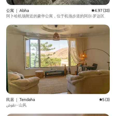
公寓 ｜ Abha
平均评分 4.9
4.97 (33)
阿卜哈机场附近的豪华公寓，位于机场步道的阿尔·罗达区
民居 ｜ Tendaha
平均评分 
5 (3)
نقوش - 山风