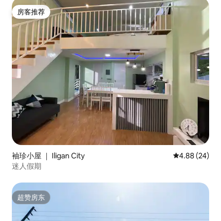
房客推荐
房客推荐
袖珍小屋 ｜ Iligan City
平均评分 4.88
4.88 (24)
迷人假期
超赞房东
超赞房东