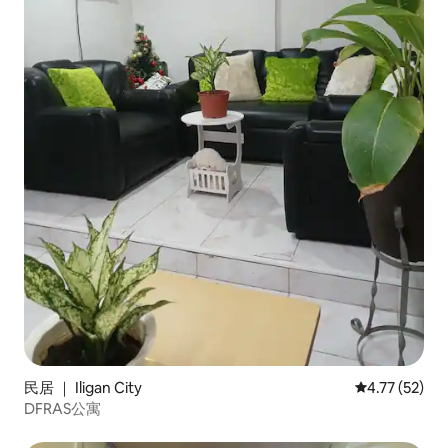
民居 ｜ Iligan City
平均评分 4.7
4.77 (52)
DFRAS公寓