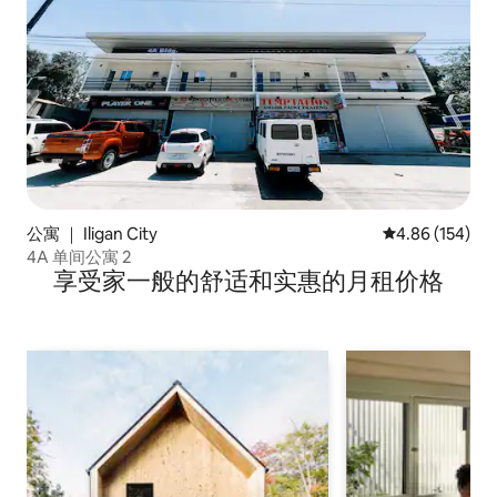
公寓 ｜ Iligan City
平均评分 4.86
4.86 (154)
4A 单间公寓 2
享受家一般的舒适和实惠的月租价格