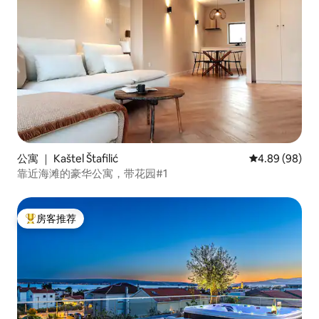
公寓 ｜ Kaštel Štafilić
平均评分 4.89
4.89 (98)
靠近海滩的豪华公寓，带花园#1
房客推荐
热门「房客推荐」