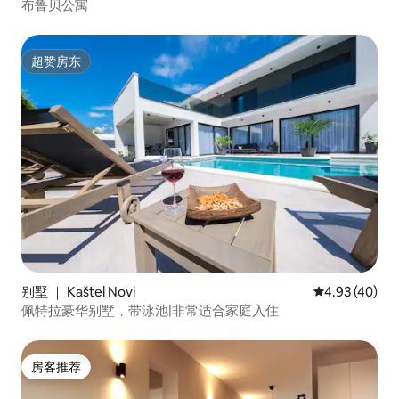
布鲁贝公寓
超赞房东
超赞房东
别墅 ｜ Kaštel Novi
平均评分 4.9
4.93 (40)
佩特拉豪华别墅，带泳池|非常适合家庭入住
房客推荐
房客推荐