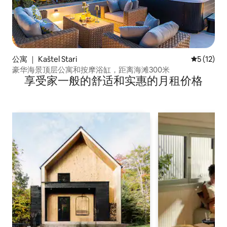
公寓 ｜ Kaštel Stari
平均评分 5
5 (12)
豪华海景顶层公寓和按摩浴缸，距离海滩300米
享受家一般的舒适和实惠的月租价格