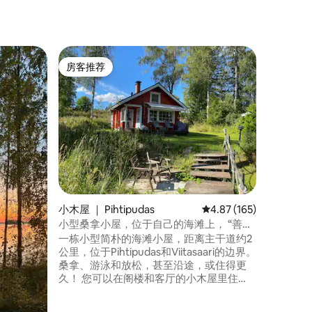
别墅 ｜ Vii
房客推荐
房客
房客推荐
热门「
Viitasa
在三面， 
宽敞的原
房-客厅
拿房。 海
同的协议
服务费为每周1
APK、
孔自来水、壁炉。 该
中旬，从
小木屋 ｜ Pihtipudas
平均评分 4.87 分（满分 
4.87 (165)
小型桑拿小屋，位于自己的海滩上， “善
良”
一栋小型简朴的海滩小屋，距离主干道约2
公里，位于Pihtipudas和Viitasaari的边界。
桑拿、游泳和放松，甚至沿途，或住得更
久！ 您可以在阁楼和客厅的小木屋里住
宿。空气热泵和壁炉。 柴火桑拿房。 自来
水是饮用水。 位于附属建筑内的干净室外