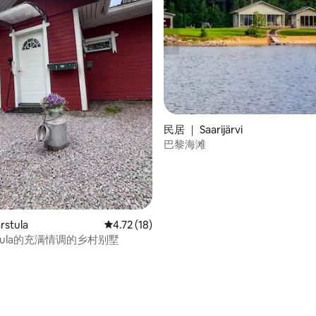
 5 分），共 4 条评价
民居 ｜ Saarijärvi
巴黎海滩
stula
平均评分 4.72 分（满分 5 分），共 18 条评价
4.72 (18)
stula的充满情调的乡村别墅