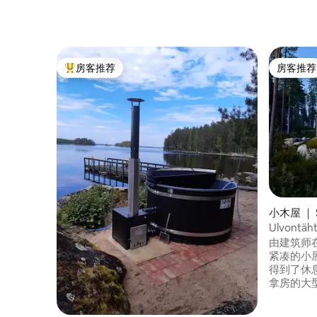
房客推荐
房客推荐
热门「房客推荐」
房客推荐
小木屋 ｜ S
Ulvontä
由建筑师在
紧凑的小
得到了休息。 起居区面积为3
拿房的大型
四人床和
备齐全，干式