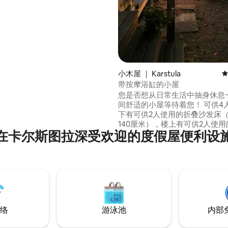
nal烤架、烟囱、桶、船和游戏。 提
5 分），共 191 条评价
电和饮用水。 周围环绕着美丽的
好渔水。 欢迎来到
ti！
小木屋 ｜ Karstula
平
带按摩浴缸的小屋
您是否想从日常生活中抽身休息一
间舒适的小屋等待着您！ 可供4
下有可供2人使用的折叠沙发床
140厘米），楼上有可供2人使
在卡尔斯图拉深受欢迎的度假屋便利设
非常适合两人度假。 提供床上用
巾，需额外收费。 露台上始终有
的热水浴缸，房费包含使用费。 
室内厕所和淋浴间、电桑拿房、
设备（冰箱+微波炉+炉灶）和空
步行即可到达商店和餐厅。
络
游泳池
内部