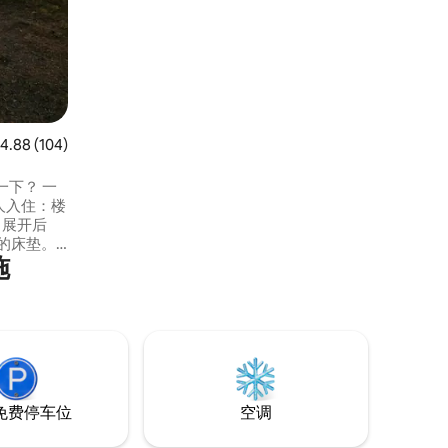
厕所，配备全新的生态卫生冲水坐便器。
您可以使用燃气烤架和划艇。 基本预订包
括一张可供两人使用的双人床。
均评分 4.88 分（满分 5 分），共 104 条评价
4.88 (104)
下？ 一
人入住：楼
（展开后
用的床垫。
施
品和毛
一个温暖
小屋配有
基本厨房
气热泵。
免费停车位
空调