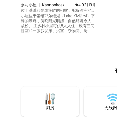
Cardi
乡村小屋 ｜ Kannonkoski
平均评分 4.92 分（满分 
4.92 (191)
供木柴、
位于基维耶尔维湖畔的别墅，配备游泳池
森林和豪勒的
和摩托艇。
小屋位于基维耶尔维湖（Lake Kivijärvi）平
Ulvontäh
静的湖畔，傍晚阳光明媚，自然环境令人
放松。 主乡村小屋可供8人入住，设有三间
卧室和一张沙发床、浴室、杂物间、厨
房、两个卫生间和充足的储物空间。 桑拿
小屋可供6人入住。 舒适设施包括洗碗机、
洗衣机、烘干柜、电磁炉、无线网络和自
来水。 提供电动汽车充电桩。 提供一艘配
备6马力发动机的划艇，并且可以通过单独
的协议租用一艘150马力的船。
厨房
无线网