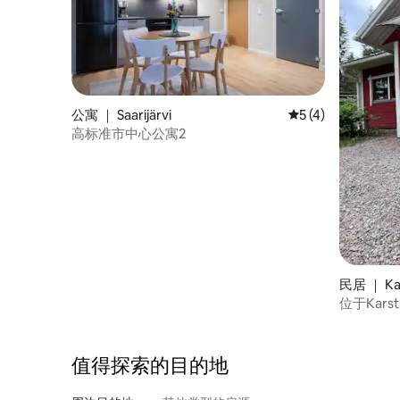
公寓 ｜ Saarijärvi
平均评分 5 分（满分
5 (4)
高标准市中心公寓2
民居 ｜ Kar
位于Kar
值得探索的目的地