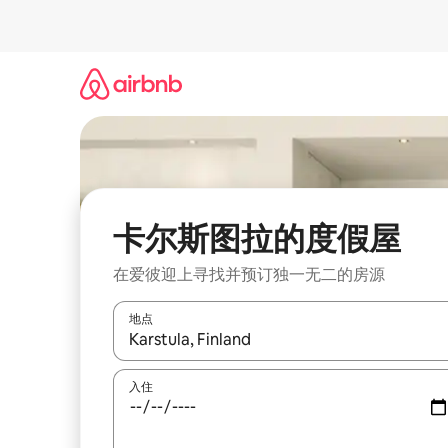
跳
至
内
容
卡尔斯图拉的度假屋
在爱彼迎上寻找并预订独一无二的房源
地点
如有搜索结果，请使用上下方向键查看，或通过点
入住