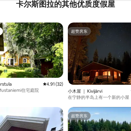
卡尔斯图拉的其他优质度假屋
超赞房东
超赞房东
stula
平均评分 4.91 分（满分 5 分），共 32 条评价
4.91 (32)
staniemi住宅庭院
 5 分），共 14 条评价
小木屋 ｜ Kivijärvi
在宁静的半岛上有一个新的小屋
超赞房东
超赞房东