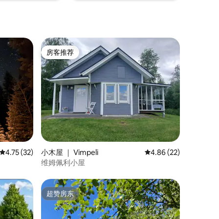
房客推荐
房客推荐
平均评分 4.75 分（满分 5 分），共 32 条评价
4.75 (32)
小木屋 ｜ Vimpeli
平均评分 4.86 分（满分
4.86 (22)
维姆佩利小屋
超赞房东
超赞房东