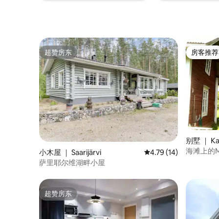
超赞房东
房客推荐
超赞房东
房客推荐
别墅 ｜ Kar
海滩上的Mu
小木屋 ｜ Saarijärvi
平均评分 4.79 分（满分
4.79 (14)
萨里耶尔维湖畔小屋
超赞房东
超赞房东