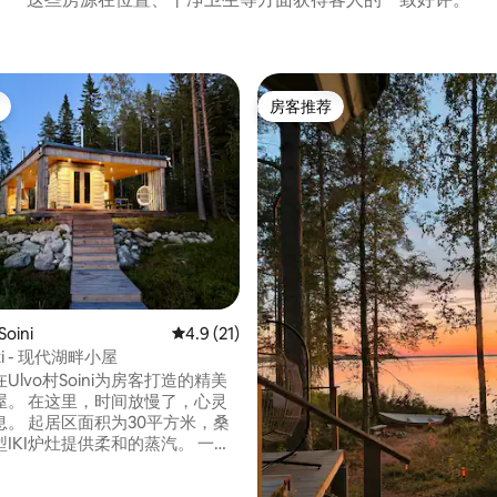
房客推荐
房客推荐
oini
平均评分 4.9 分（满分 5 分），共 21 条评价
4.9 (21)
hti - 现代湖畔小屋
Ulvo村Soini为房客打造的精美
屋。 在这里，时间放慢了，心灵
0平方米，桑
IKI炉灶提供柔和的蒸汽。 一张
一张沙发床，大量露台。 厨房设
厕所温暖无味。 设备包括