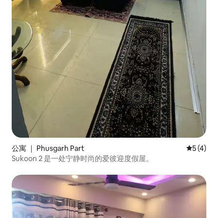
公寓 ｜ Phusgarh Part
平均评分 
5 (4)
Sukoon 2 是一处宁静时尚的爱彼迎度假屋。