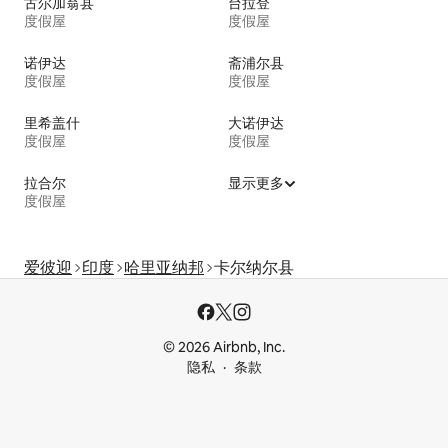
古尔加翁县
台拉登
度假屋
度假屋
诺伊达
斋浦尔县
度假屋
度假屋
里希盖什
大诺伊达
度假屋
度假屋
拉合尔
显示更多
度假屋
爱彼迎
印度
哈里亚纳邦
卡尔纳尔县
© 2026 Airbnb, Inc.
隐私
条款