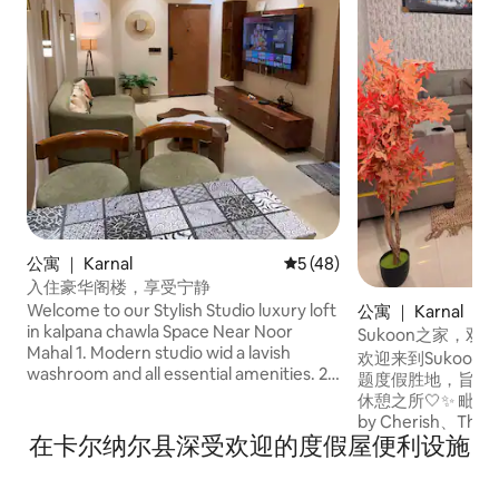
公寓 ｜ Karnal
平均评分 5 分（满分 5 分），
5 (48)
入住豪华阁楼，享受宁静
Welcome to our Stylish Studio luxury loft
公寓 ｜ Karnal
in kalpana chawla Space Near Noor
Sukoon之家，双
Mahal 1. Modern studio wid a lavish
欢迎来到Sukoon
washroom and all essential amenities. 2.
题度假胜地，旨在
Free on-site parking with 24/7 self-
休憩之所🤍✨ 毗邻
check-in 3. Fast Fiber Internet and a
by Cherish、The 
smart tv for entertainment
在卡尔纳尔县深受欢迎的度假屋便利设施
NoorMahal Pa
假的理想之选🎉💍
馨的起居室、设备