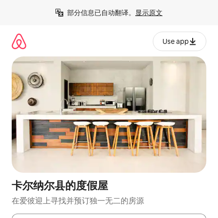
跳
部分信息已自动翻译。
显示原文
至
内
容
Use app
卡尔纳尔县的度假屋
在爱彼迎上寻找并预订独一无二的房源