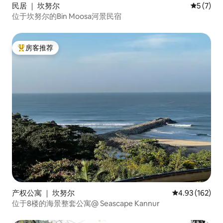
民居 ｜ 坎努尔
平均评分 
5 (7)
位于坎努尔的Bin Moosa河景民宿
房客推荐
热门「房客推荐」
产权公寓 ｜ 坎努尔
平均评分 4.93
4.93 (162)
位于8楼的海景整套公寓@ Seascape Kannur