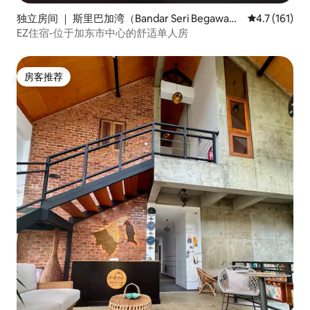
独立房间 ｜ 斯里巴加湾（Bandar Seri Begawa
平均评分 4.7
4.7 (161)
n）
EZ住宿-位于加东市中心的舒适单人房
房客推荐
房客推荐