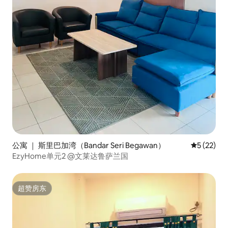
公寓 ｜ 斯里巴加湾（Bandar Seri Begawan）
平均评分 5
5 (22)
EzyHome单元2 @文莱达鲁萨兰国
超赞房东
超赞房东