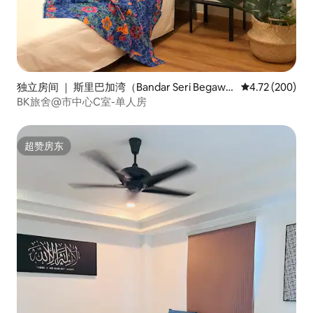
独立房间 ｜ 斯里巴加湾（Bandar Seri Begawa
平均评分 4.72
4.72 (200)
n）
BK旅舍@市中心C室-单人房
超赞房东
超赞房东