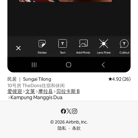
民居 ｜ Sungai Tilong
平均评分 4.92
4.92 (26)
10号房 TheDons住宿和休闲
爱彼迎
文莱
摩拉县
贝拉卡斯 B
Kampung Manggis Dua
© 2026 Airbnb, Inc.
隐私
条款