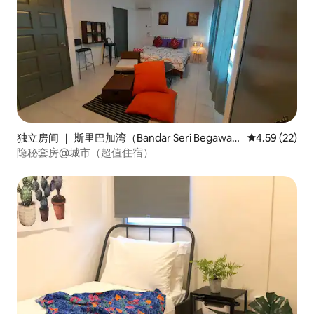
独立房间 ｜ 斯里巴加湾（Bandar Seri Begawa
平均评分 4.5
4.59 (22)
n）
隐秘套房@城市（超值住宿）