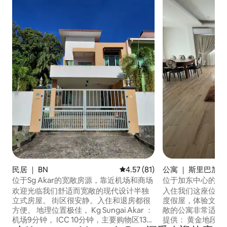
民居 ｜ BN
平均评分 4.57 分（满分 5 分），
4.57 (81)
公寓 ｜ 斯里巴加湾（
eri Begawan）
位于Sg Akar的宽敞房源，靠近机场和商场
位于加东中心的现
欢迎光临我们舒适而宽敞的现代设计半独
入住我们这座位于
立式房屋。 街区很安静。入住和退房都很
度假屋，体验文莱
方便。 地理位置极佳， Kg Sungai Akar ：
敞的公寓非常适合
机场9分钟， ICC 10分钟，主要购物区13分
提供： 黄金地段：驱车仅需 5-10 分钟即可