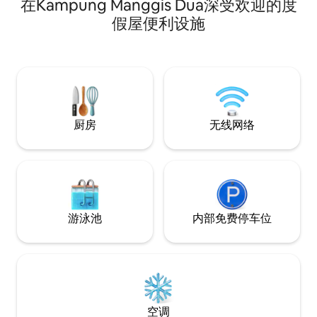
在Kampung Manggis Dua深受欢迎的度
钟。 距离BSB的主要景点-距离皇家Regalia
抵达哈桑·博尔基亚清真
的SOAS清真寺清真寺（ Kg.Ayer ）、皇家
Hassanil Bolki
假屋便利设施
酒店（ Royal Regalia ）。 开车20分钟即可
（Gadong Nigh
抵达Jerudong Park and Empire Hotel。
心。 房源空间：3
配备齐全的厨房。 非常适合家人和团体入
间主卧套间）、1 间
住。 这儿非常适合清晨航班过境
配备高速无线网络
厨房
无线网络
游泳池
内部免费停车位
空调