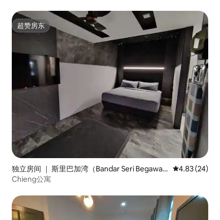
超赞房东
超赞房东
独立房间 ｜ 斯里巴加湾（Bandar Seri Begawa
平均评分 4.83
4.83 (24)
n）
Chieng公寓