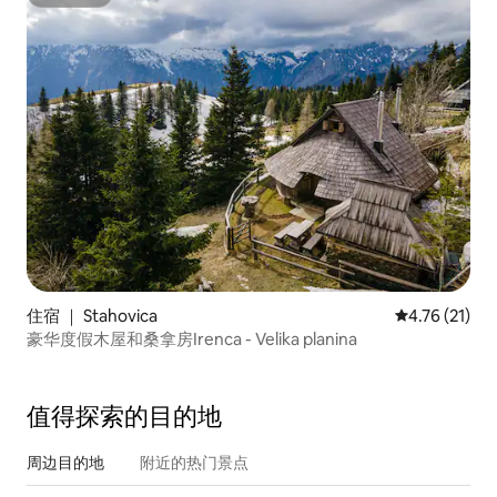
超赞房东
住宿 ｜ Stahovica
平均评分 4.7
4.76 (21)
豪华度假木屋和桑拿房Irenca - Velika planina
值得探索的目的地
周边目的地
附近的热门景点