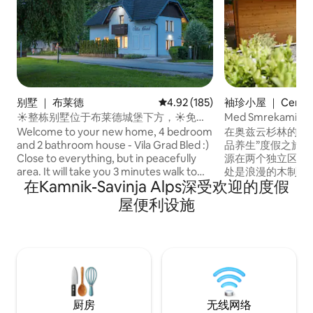
别墅 ｜ 布莱德
平均评分 4.92 分（满分 5 分），共
4.92 (185)
袖珍小屋 ｜ Cerklje
njskem
☀整栋别墅位于布莱德城堡下方，☀免费
Med Smrekami
自行车和桑拿
Welcome to your new home, 4 bedroom
在奥兹云杉林的中
and 2 bathroom house - Vila Grad Bled :)
品养生”度假之旅。
Close to everything, but in peacefully
源在两个独立区域
area. It will take you 3 minutes walk to
处是浪漫的木制小
在Kamnik-Savinja Alps深受欢迎的度假
old center of Bled, 6 minutes walk to lake
高档按摩椅和床上
Bled, a few minutes walk to Bled castle.
起居套间，配备独
屋便利设施
There are some bikes free of charge to
房。 在乡村小屋
get to Bled's favourite attractions even
受热水浴缸，感受
faster and more enjoyable :) (bikes are
非常适合希望在山
not new) In front of house are 3 parking
验的情侣入住。 
spaces.. Just cross the road and there is
RNO ID：108171
a big kids playground, you can watch
them from house :)
厨房
无线网络