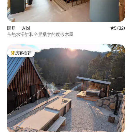
民居 ｜ Aibl
平均评分 5
5 (32)
带热水浴缸和全景桑拿的度假木屋
房客推荐
热门「房客推荐」