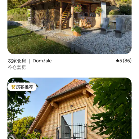
农家仓房 ｜ Domžale
平均评分 5
5 (86)
谷仓套房
房客推荐
热门「房客推荐」