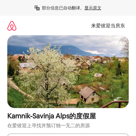
跳
部分信息已自动翻译。
显示原文
至
内
容
来爱彼迎当房东
Kamnik-Savinja Alps的度假屋
在爱彼迎上寻找并预订独一无二的房源