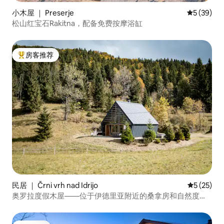
小木屋 ｜ Preserje
平均评分 5
5 (39)
松山红宝石Rakitna，配备免费按摩浴缸
房客推荐
热门「房客推荐」
民居 ｜ Črni vrh nad Idrijo
平均评分 5
5 (25)
奥罗拉度假木屋——位于伊德里亚附近的桑拿房和自然度假
胜地