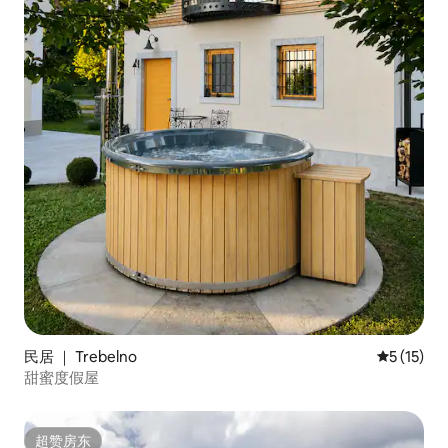
民居 ｜ Trebelno
平均评分 5
5 (15)
甜蜜度假屋
超赞房东