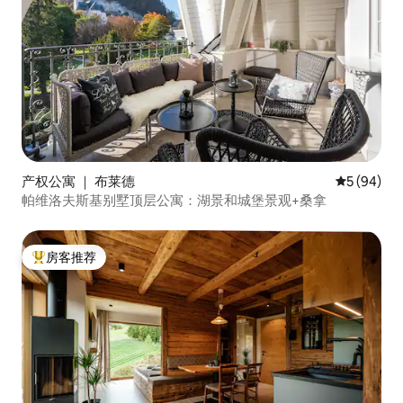
产权公寓 ｜ 布莱德
平均评分 5
5 (94)
帕维洛夫斯基别墅顶层公寓：湖景和城堡景观+桑拿
房客推荐
热门「房客推荐」