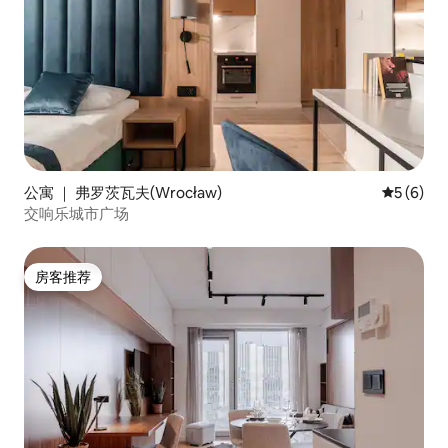
公寓 ｜ 弗罗茨瓦夫(Wrocław)
平均评分 
5 (6)
交响乐城市广场
房客推荐
房客推荐