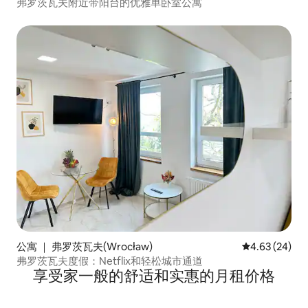
弗罗茨瓦夫附近带阳台的优雅单卧室公寓
公寓 ｜ 弗罗茨瓦夫(Wrocław)
平均评分 4.63
4.63 (24)
弗罗茨瓦夫度假：Netflix和轻松城市通道
享受家一般的舒适和实惠的月租价格