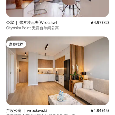
公寓 ｜ 弗罗茨瓦夫(Wrocław)
平均评分 4.9
4.97 (32)
Otyńska Point 无露台单间公寓
房客推荐
房客推荐
产权公寓 ｜ wrocławski
平均评分 4.8
4.84 (45)