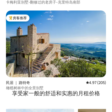
卡梅利亚别墅-翻修过的老房子-克里特岛南部
房客推荐
热门「房客推荐」
民居 ｜ 路特奇
平均评分 4.97
4.97 (205)
橄榄树林中的全景别墅
享受家一般的舒适和实惠的月租价格