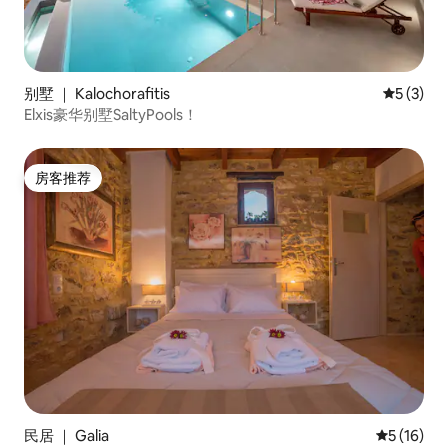
别墅 ｜ Kalochorafitis
平均评分 
5 (3)
Elxis豪华别墅SaltyPools！
房客推荐
房客推荐
民居 ｜ Galia
平均评分 5
5 (16)