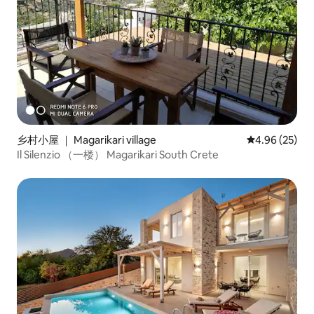
乡村小屋 ｜ Magarikari village
平均评分 4.96
4.96 (25)
Il Silenzio （一楼） Magarikari South Crete