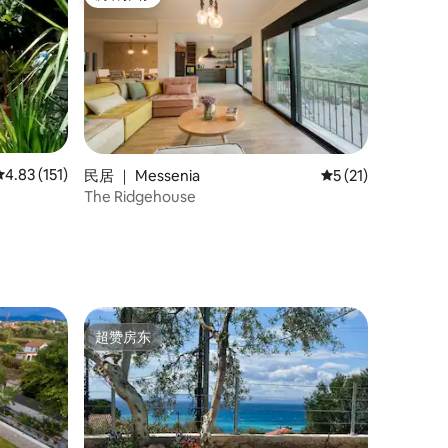
房客推荐
平均评分 4.83 分（满分 5 分），共 151 条评价
4.83 (151)
民居 ｜ Messenia
平均评分 5 分（满分
5 (21)
The Ridgehouse
超赞房东
超赞房东