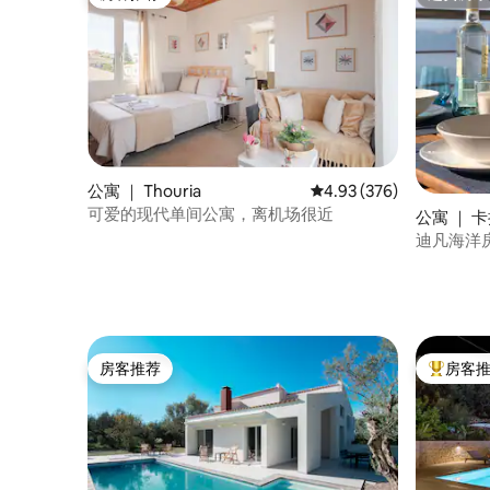
房客推荐
超赞房东
公寓 ｜ Thouria
平均评分 4.93 分（满分 
4.93 (376)
可爱的现代单间公寓，离机场很近
公寓 ｜ 
迪凡海洋房
房客推荐
房客
房客推荐
热门「房