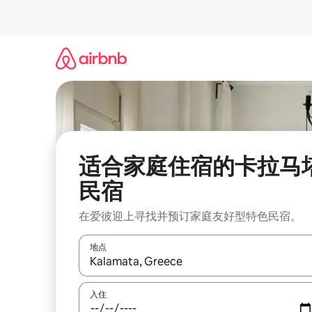
跳
至
内
容
适合家庭住宿的卡拉马
民宿
在爱彼迎上寻找并预订家庭友好型特色民宿。
地点
如有搜索结果，请使用上下方向键查看，或通过点
入住