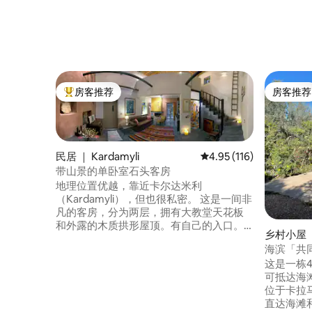
房客推荐
房客推荐
热门「房客推荐」
房客推荐
民居 ｜ Kardamyli
平均评分 4.95 分（满分 
4.95 (116)
带山景的单卧室石头客房
地理位置优越，靠近卡尔达米利
（Kardamyli），但也很私密。 这是一间非
凡的客房，分为两层，拥有大教堂天花板
和外露的木质拱形屋顶。有自己的入口。
乡村小屋 
设有带壁炉的起居区和1-2人睡觉的沙发、
海滨「共
小厨房、带淋浴间的宽敞卫生间、用餐区
这是一栋
和通往私人露台的出口，露台设有室外淋
可抵达海
浴间和起居区。楼上有一张加大双人床，
位于卡拉
可欣赏壮丽的海景和山景。这处独具特色
直达海滩
的房源有着自己独一无二的风格。