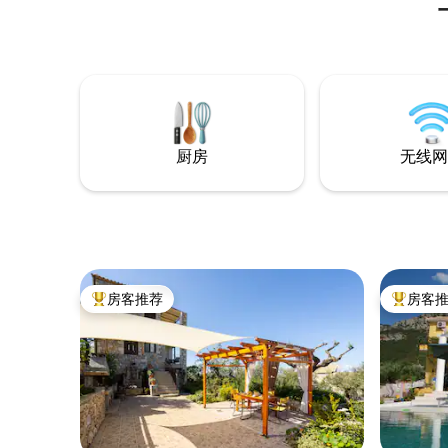
择。 农
橙子（品种
酸性，后
（几种） 
Marc的Li
厨房
无线网
房客推荐
房客
热门「房客推荐」
热门「房