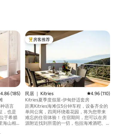
民居 ｜ Me
房客推荐
房客推
热门「房客推荐」
房客推
Theo
观！）
房子位于
的庄园内
难忘的日
的每一个
和简约奢
开车只需
厅和海滩
市开车仅
均评分 4.86 分（满分 5 分），共 185 条评价
4.86 (185)
民居 ｜ Kitries
平均评分 4.96 分（满分 
4.96 (110)
滩
Kitries夏季度假屋-伊甸舒适套房
您用哪种语言
距离Kitries海滩仅5分钟车程，设备齐全的
征，也是
单间公寓，四周环绕着花园，将为您带来
寓位于希腊
难忘的住宿体验！ 住宿期间，您可以在房
里海山相
源附近找到所需的一切，包括海滩酒吧、
它是一座
餐厅和小酒馆！ 在Sandova、Akrogiali和