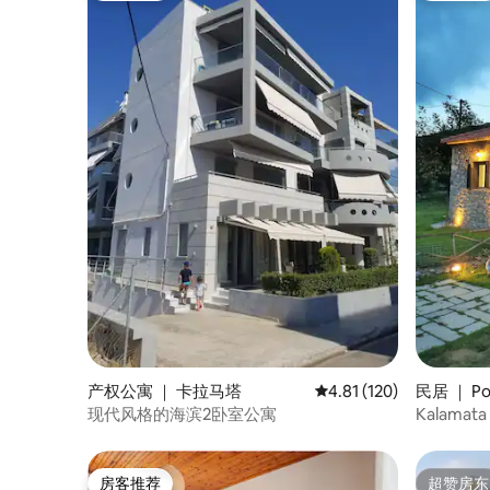
产权公寓 ｜ 卡拉马塔
平均评分 4.81 分（满分 
4.81 (120)
民居 ｜ Pol
现代风格的海滨2卧室公寓
Kalamata
山景
房客推荐
超赞房东