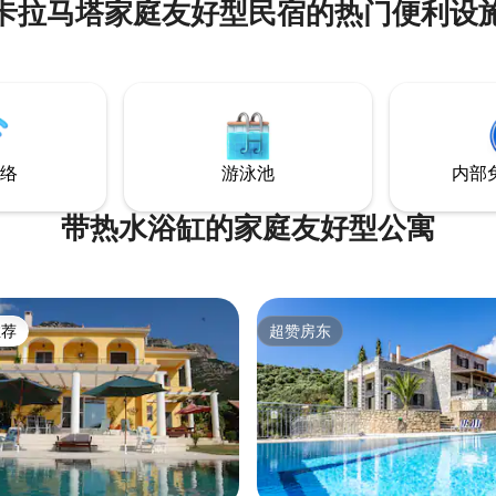
20 世纪豪宅的一部分，经过全
卡拉马塔家庭友好型民宿的热门便利设
场种植水果的收获时间（福冈法）
适而优雅。该空间适合情侣、家
很多） ，从11月到5月（更早更
友、专业人士放松和休息。
来更甜） 柑橘，十一月至四月
柠檬， 11月至次年6月 11月至
mes
络
游泳池
内部
带热水浴缸的家庭友好型公寓
推荐
超赞房东
客推荐」
超赞房东