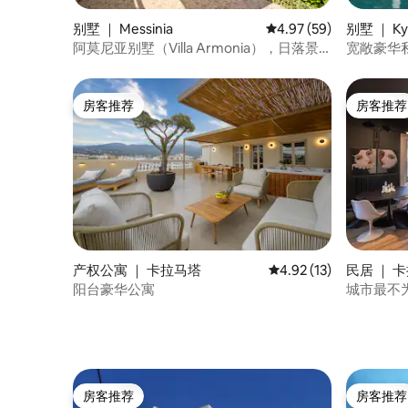
别墅 ｜ Messinia
平均评分 4.97 分（满分
4.97 (59)
别墅 ｜ Kyp
阿莫尼亚别墅（Villa Armonia），日落景
宽敞豪华
观和放松的海滩氛围
房客推荐
房客推荐
房客推荐
房客推荐
产权公寓 ｜ 卡拉马塔
平均评分 4.92 分（满分
4.92 (13)
民居 ｜ 
阳台豪华公寓
城市最不
房客推荐
房客推荐
房客推荐
房客推荐