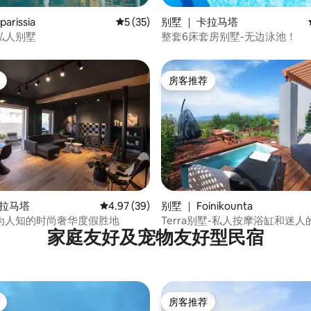
 5 分），共 59 条评价
arissia
平均评分 5 分（满分 5 分），共 35 条评价
5 (35)
别墅 ｜ 卡拉马塔
私人别墅
整套6床套房别墅-无边泳池！
房客推荐
房客推荐
 5 分），共 13 条评价
卡拉马塔
平均评分 4.97 分（满分 5 分），共 39 条评价
4.97 (39)
别墅 ｜ Foinikounta
为人知的时尚奢华度假胜地
Terra别墅-私人按摩浴缸和迷人
家庭友好及宠物友好型民宿
房客推荐
房客推荐