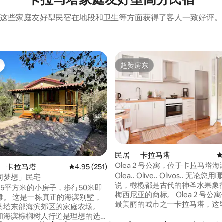
这些家庭友好型民宿在地段和卫生等方面获得了客人一致好评。
超赞房东
超赞房东
5 分），共 116 条评价
民居 ｜ 卡拉马塔
平
Olea 2 号公寓，位于卡拉马塔海
｜ 卡拉马塔
平均评分 4.95 分（满分 5 分），共 251 条评价
4.95 (251)
Olea.. Olive.. Olivos.. 无论
同梦想」民宅
说，橄榄都是古代的神圣水果象
45平方米的小房子，步行50米即
梅西尼亚的商标。 Olea 2 号公
滩。 这是一栋真正的海滨别墅，
最美丽的城市之一卡拉马塔，这
马塔东部海滨郊区的家庭农场。
接，是全年理想的旅游目的地。 
和海滨棕榈树人行道是理想的选