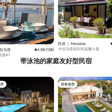
超赞房东
5 分），共 376 条评价
民居 ｜ Messinia
卡拉马塔郊区的温馨小屋
卡拉马塔
平均评分 4.88 分（满分 5 分），共 138 条评价
4.88 (138)
源A1
带泳池的家庭友好型民宿
推荐
房客推荐
客推荐」
房客推荐