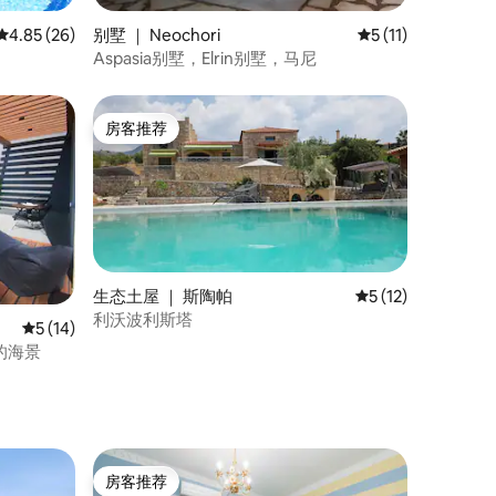
平均评分 4.85 分（满分 5 分），共 26 条评价
4.85 (26)
别墅 ｜ Neochori
平均评分 5 分（满分
5 (11)
Aspasia别墅，Elrin别墅，马尼
房客推荐
房客推荐
生态土屋 ｜ 斯陶帕
平均评分 5 分（满分
5 (12)
利沃波利斯塔
平均评分 5 分（满分 5 分），共 14 条评价
5 (14)
的海景
房客推荐
房客推荐