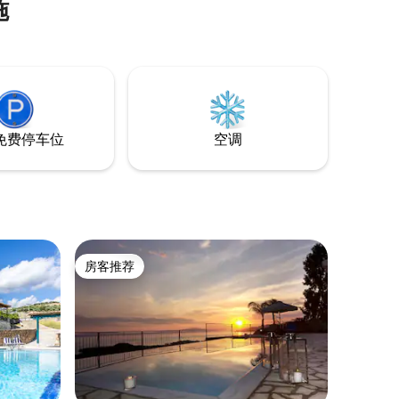
面翻新，舒
Paleochora地区的海滩上放松身心，在房
施
庭、朋
子的阳台上欣赏令人惊叹的日落和海景。
提供免费无线网络和停车场！
免费停车位
空调
房客推荐
房客推荐