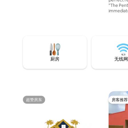
travelers, couples, or small families. Relax
"The Pent Hou
in a queen bed with AC, enjoy Wi-Fi, a
immediate
fully equipped kitchen, hot water, free
ceilings,
parking, and a complimentary tropical
view, th
fruit basket. On-site caretaker offers
all toget
free laundry. Nearby supermarkets,
also serv
Clinics, Restaurants and easy Uber/Bolt
vanity and
access make your stay effortless and
content cre
enjoyable.
custom ma
productio
厨房
无线网
超赞房东
房客推荐
超赞房东
房客推荐