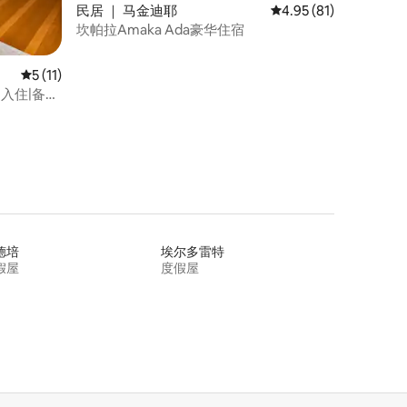
民居 ｜ 马金迪耶
平均评分 4.95 分（满分
4.95 (81)
坎帕拉Amaka Ada豪华住宿
平均评分 5 分（满分 5 分），共 11 条评价
5 (11)
自助入住|备用
德培
埃尔多雷特
假屋
度假屋