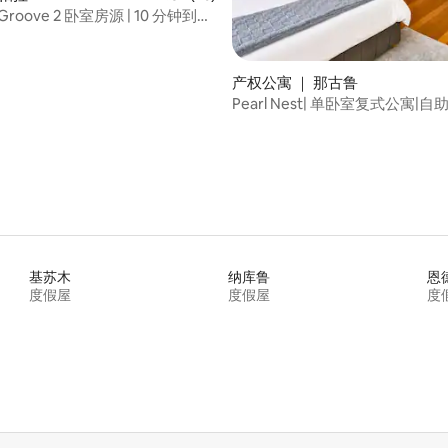
 5 分），共 22 条评价
d Groove 2 卧室房源 | 10 分钟到
机场接机服务
产权公寓 ｜ 那古鲁
Pearl Nest| 单卧室复式公寓|
电源
基苏木
纳库鲁
恩
度假屋
度假屋
度