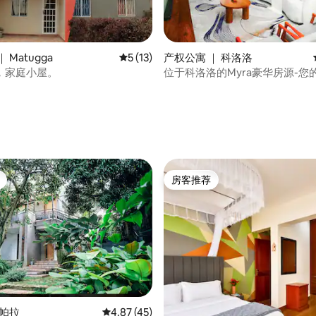
 Matugga
平均评分 5 分（满分 5 分），共 13 条评价
5 (13)
产权公寓 ｜ 科洛洛
，家庭小屋。
位于科洛洛的Myra豪华房源-您
 5 分），共 3 条评价
房客推荐
房客推荐
坎帕拉
平均评分 4.87 分（满分 5 分），共 45 条评价
4.87 (45)