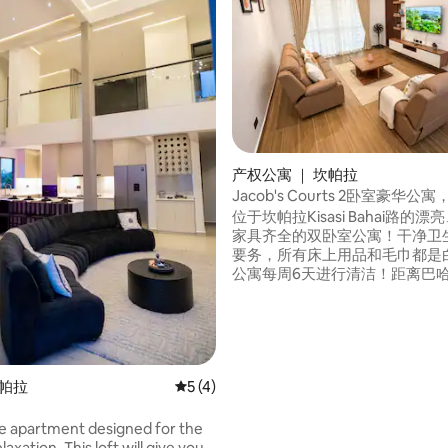
产权公寓 ｜ 坎帕拉
Jacob's Courts 2卧室豪华
位于坎帕拉Kisasi Bahai路的
家具齐全的双卧室公寓！干净卫
要务，所有床上用品和毛巾都是
公寓每周6天进行清洁！距离巴
Bahai Temple ）仅有几步之
购物中心（ Acacia Mall ）仅
有2个阳台可 厨房设施齐全，配
 5 分），共 12 条评价
器。 智能58英寸电视！ 外面有
绿色花园，还有一个凉亭，非常
坎帕拉
平均评分 5 分（满分 5 分），共 4 条评价
5 (4)
美好回忆 鲜花是用爱心挑选的！
yle apartment designed for the
laxation. This loft will give you