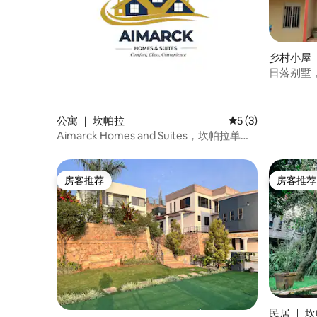
乡村小屋 ｜
日落别墅
公寓 ｜ 坎帕拉
平均评分 5 分（满分
5 (3)
Aimarck Homes and Suites，坎帕拉单间
公寓
房客推荐
房客推荐
房客推荐
房客推荐
民居 ｜ 