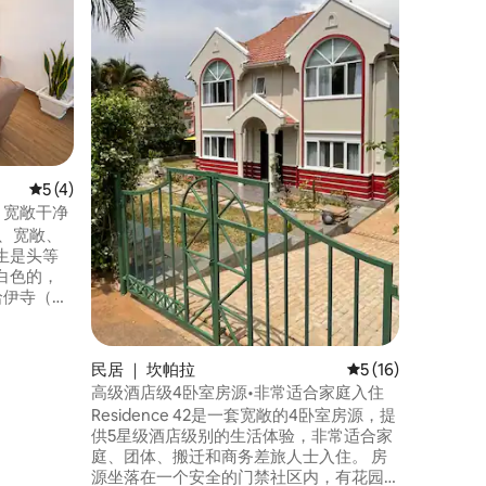
位于坎帕
池，配备
街区，提升舒
置优越，
巴哈伊寺
免费入场
心，那里
啡馆和杂
之地。
平均评分 5 分（满分 5 分），共 4 条评价
5 (4)
公寓，宽敞干净
漂亮、宽敞、
生是头等
白色的，
哈伊寺（
遥，距离相思
5公里车程。
备现代电
民居 ｜ 坎帕拉
平均评分 5 分（满分
5 (16)
郁郁葱葱的
高级酒店级4卧室房源•非常适合家庭入住
适合留下
Residence 42是一套宽敞的4卧室房源，提
供5星级酒店级别的生活体验，非常适合家
庭、团体、搬迁和商务差旅人士入住。 房
源坐落在一个安全的门禁社区内，有花园