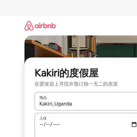
跳
至
内
容
Kakiri的度假屋
在爱彼迎上寻找并预订独一无二的房源
地点
如有搜索结果，请使用上下方向键查看，或通过点
入住