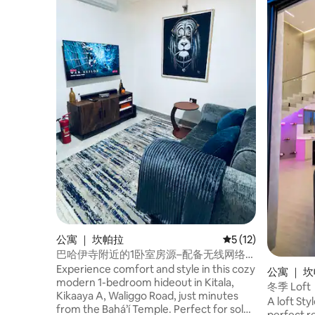
公寓 ｜ 坎帕拉
平均评分 5 分（满分
5 (12)
巴哈伊寺附近的1卧室房源–配备无线网络、
空调、智能电视
Experience comfort and style in this cozy
公寓 ｜ 
modern 1-bedroom hideout in Kitala,
冬季 Loft
Kikaaya A, Waliggo Road, just minutes
A loft St
from the Bahá’í Temple. Perfect for solo
perfect re