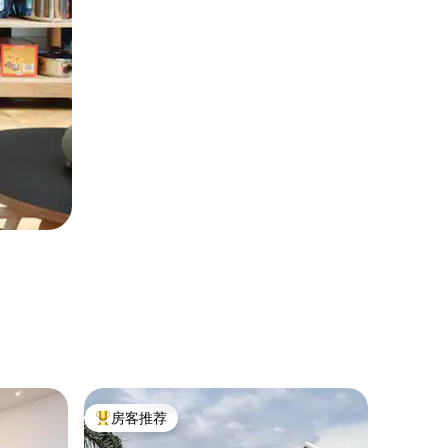
民居 ｜ 
房客推荐
超赞房
热门「房客推荐」
超赞房
位于坎帕拉