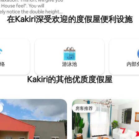
se feel". You will
ly notice the double height
在Kakiri深受欢迎的度假屋便利设施
 wide balcony area with an open
e bedrooms and common areas
her very spacious. The house
es a spacious bathroom with
 good lighting. If you are a
ator, the natural light and
de designs will favor good
n.
络
游泳池
内部
Kakiri的其他优质度假屋
房客推荐
房客推荐