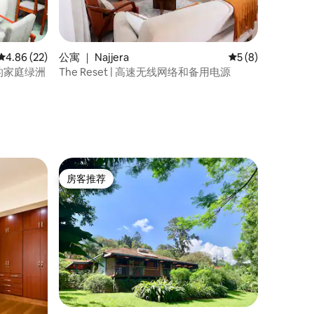
平均评分 4.86 分（满分 5 分），共 22 条评价
4.86 (22)
公寓 ｜ Najjera
平均评分 5 分（满
5 (8)
的家庭绿洲
The Reset | 高速无线网络和备用电源
房客推荐
房客推荐