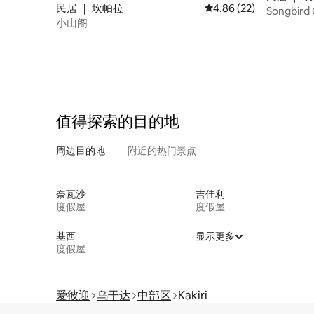
民居 ｜ 坎帕拉
平均评分 4.86 分（满分
4.86 (22)
Songbir
小山阁
Kla | 
值得探索的目的地
周边目的地
附近的热门景点
奈瓦沙
吉佳利
度假屋
度假屋
基西
显示更多
度假屋
爱彼迎
乌干达
中部区
Kakiri