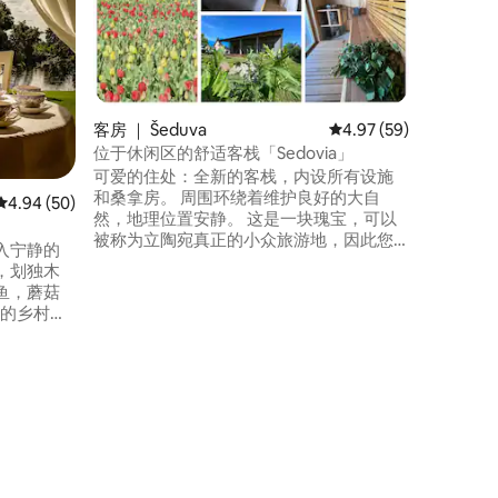
欢迎入住
化，将提供
所有便利
让您感到舒适放松
此您可以
吧和餐厅
客房 ｜ Šeduva
平均评分 4.97 分（满分
4.97 (59)
感受到宾
问，请联
位于休闲区的舒适客栈「Sedovia」
助。
可爱的住处：全新的客栈，内设所有设施
和桑拿房。 周围环绕着维护良好的大自
平均评分 4.94 分（满分 5 分），共 50 条评价
4.94 (50)
然，地理位置安静。 这是一块瑰宝，可以
被称为立陶宛真正的小众旅游地，因此您
入宁静的
可以体验小镇生活，并在户外度过大量时
，划独木
光。 房东是非常可爱和体贴的当地人。 请
鱼，蘑菇
注意，我们几乎不会说英语，但我们的外
适的乡村环
国房客从来不会有这样的问题，因为使用
附近的
翻译应用程序总是有帮助。
国际音乐会，
两对情
附近有几