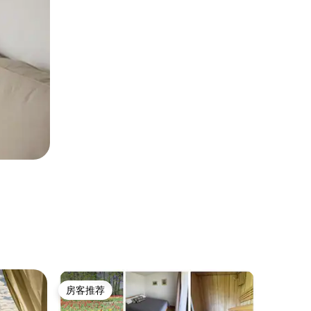
公寓 ｜ Šia
房客推荐
房客推
房客推荐
房客推
位于希奥