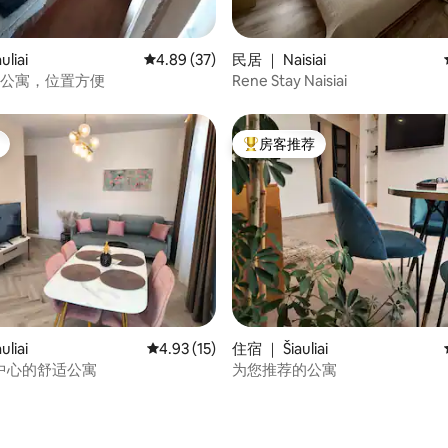
 5 分），共 25 条评价
liai
平均评分 4.89 分（满分 5 分），共 37 条评价
4.89 (37)
民居 ｜ Naisiai
卧公寓，位置方便
Rene Stay Naisiai
房客推荐
热门「房客推荐」
5 分），共 32 条评价
liai
平均评分 4.93 分（满分 5 分），共 15 条评价
4.93 (15)
住宿 ｜ Šiauliai
ai市中心的舒适公寓
为您推荐的公寓