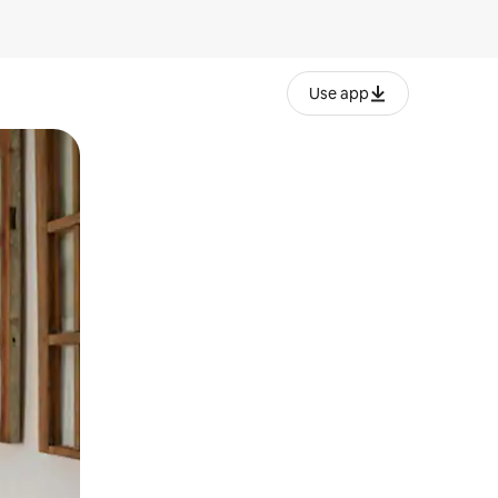
Use app