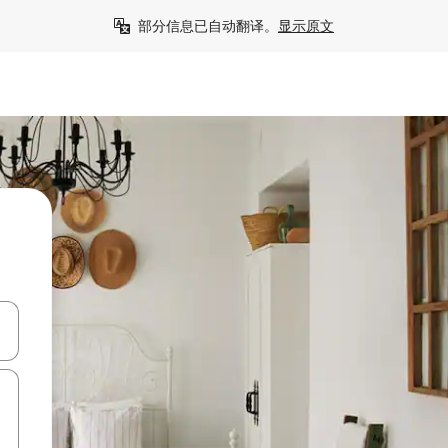
部分信息已自动翻译。
显示原文
击或滑动手势浏览。