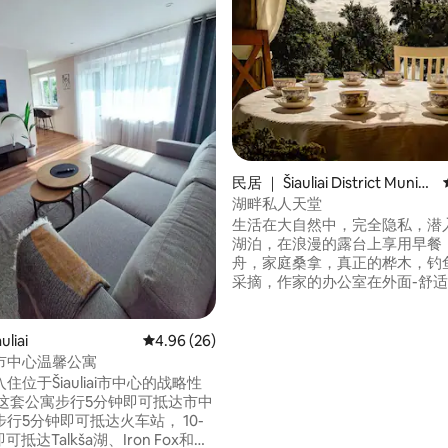
民居 ｜ Šiauliai District Munici
pality
湖畔私人天堂
生活在大自然中，完全隐私，潜
湖泊，在浪漫的露台上享用早餐
舟，家庭桑拿，真正的桦木，钓
采摘，作家的办公室在外面-舒
境，具有波西米亚风情。 周末，
Tytuvėnai夏季音乐节将举办
滋养您的灵魂。 非常适合情侣或
 5 分），共 73 条评价
liai
平均评分 4.96 分（满分 5 分），共 26 条评价
4.96 (26)
侣、有小孩的家庭或一人入住。 
市中心温馨公寓
条认知小径，适合徒步旅行者。
住位于Šiauliai市中心的战略性
从这套公寓步行5分钟即可抵达市中
行5分钟即可抵达火车站， 10-
可抵达Talkša湖、Iron Fox和