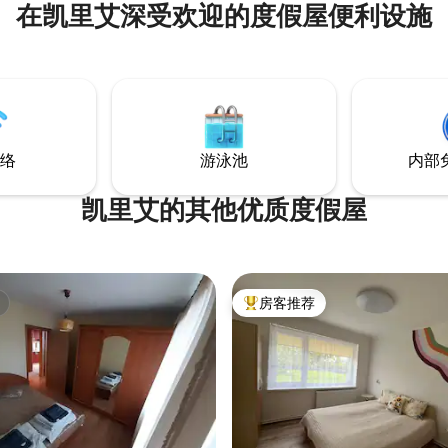
在凯里艾深受欢迎的度假屋便利设施
Park海岸线。 咖啡店、餐厅、美食
面。 如果您开车来，可以在公寓
费存放。 公寓明亮宽敞，您可以
享受安静的住宿体验。
络
游泳池
内部
凯里艾的其他优质度假屋
房客推荐
热门「房客推荐」