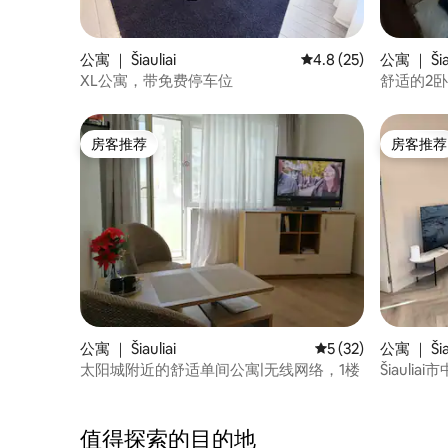
公寓 ｜ Šiauliai
平均评分 4.8 分（满分
4.8 (25)
公寓 ｜ Šiau
XL公寓，带免费停车位
舒适的2
房客推荐
房客推荐
房客推荐
房客推荐
公寓 ｜ Šiauliai
平均评分 5 分（满分 
5 (32)
公寓 ｜ Šiau
太阳城附近的舒适单间公寓|无线网络，1楼
Šiauli
值得探索的目的地