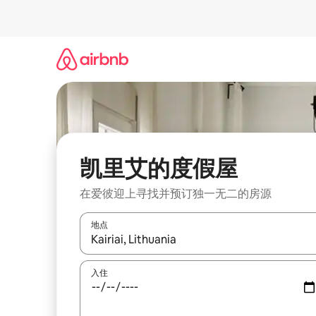
跳
至
内
容
凯里艾的度假屋
在爱彼迎上寻找并预订独一无二的房源
地点
如有搜索结果，请使用上下方向键查看，或通过点
入住