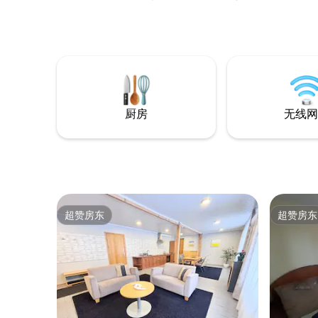
Miegosite virš didžiulio apvalaus
Wake 
stoglangio ir kvėpuosite šviežiu oru.
店就在外
Namelis pastatytas iš šiaudų ir molio dėl
停车场免
ko vidinis klimatas labai geras. Maudysitės
在城市中
didžiuliame duše, kuriame be vargo
tilpsite dviese. Terasoje paruošta pirtis ir
ledo kubilas, sodelyje daugybė vaisių ir
uogų
厨房
无线网
超赞房东
超赞房东
超赞房东
超赞房东