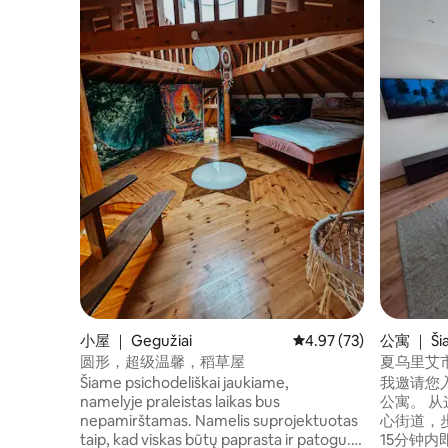
小屋 ｜ Gegužiai
平均评分 4.97 分（满分
4.97 (73)
公寓 ｜ Šiau
圆形，超级温馨，稻草屋
夏乌里艾
Šiame psichodeliškai jaukiame,
我邀请您入
namelyje praleistas laikas bus
公寓。 
nepamirštamas. Namelis suprojektuotas
心街道，步
taip, kad viskas būtų paprasta ir patogu.
15分钟内即