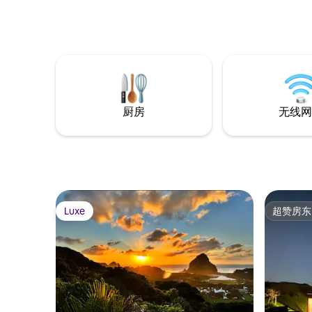
赏景观慢
儿的鸣叫
是在甲板
中，Drea
步，远离
厨房
无线网
Luxe
超赞房东
Luxe
超赞房东