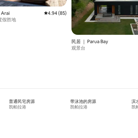
5 分），共 278 条评价
Arai
平均评分 4.94 分（满分 5 分），共 85 条评价
4.94 (85)
度假胜地
民居 ｜ Parua Bay
观景台
普通民宅房源
带泳池的房源
滨
凯帕拉港
凯帕拉港
凯