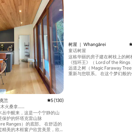
树屋 ｜ Whangārei
5 分），共 267 条评价
童话树屋
这栋华丽的房子建在树枝上的树
《指环王》（ Lord of the Rin
远道之树（ Magic Faraway Tr
重新与您联系。 在这个梦幻般的住宅中进
行一次冒险，这里坐落在原生树
摊位上。 这个安静的度假胜地离市区不
远，根据我们僻静的28英亩财产。 我
提供早餐用品，供您在闲暇时烹
奥克兰
平均评分 5 分（满分 5 分），共 130 条评价
5 (130)
+木火桑拿……
木丛中醒来，这是一个宁静的山
受保护的怀塔克雷山脉
re Ranges）的底部。 在舒适的
过精美的木框窗户欣赏美景，欣