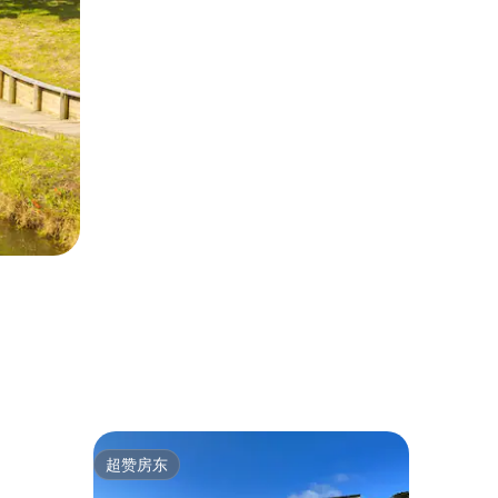
平房 ｜ 
超赞房东
超赞房
超赞房东
超赞房
皮哈度假屋