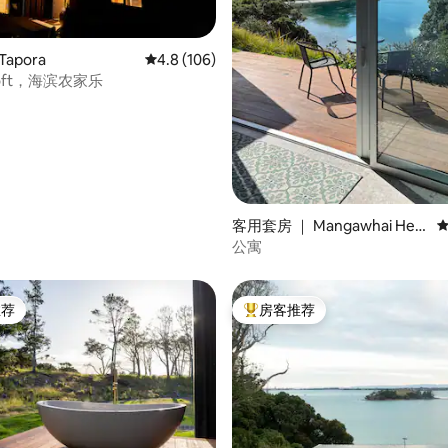
apora
平均评分 4.8 分（满分 5 分），共 106 条评价
4.8 (106)
5 分），共 53 条评价
yloft，海滨农家乐
客用套房 ｜ Mangawhai Hea
平
ds
公寓
推荐
房客推荐
客推荐」
热门「房客推荐」