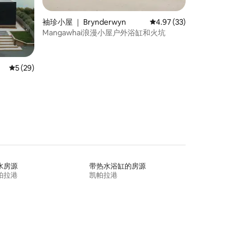
袖珍小屋 ｜ Brynderwyn
平均评分 4.97 分（满分
4.97 (33)
Mangawhai浪漫小屋户外浴缸和火坑
平均评分 5 分（满分 5 分），共 29 条评价
5 (29)
水房源
带热水浴缸的房源
帕拉港
凯帕拉港