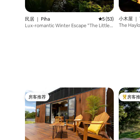
小木屋 ｜ T
民居 ｜ Piha
平均评分 5 分（满分 
5 (53)
The Ha
Lux-romantic Winter Escape "The Little
Louises"
房客推荐
房客
房客推荐
热门「房