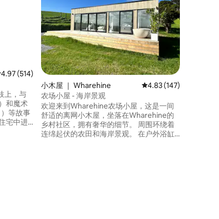
度假屋坐
赏皮哈海滩
Rock
后，您将
Tate设计
的"Gla
上品尝一
享受户外
平均评分 4.97 分（满分 5 分），共 514 条评价
4.97 (514)
小木屋 ｜ Wharehine
平均评分 4.83 分（满分 
4.83 (147)
枝上，与
农场小屋 - 海岸景观
gs ）和魔术
欢迎来到Wharehine农场小屋，这是一间
ee ）等故事
舒适的离网小木屋，坐落在Wharehine的
乡村社区，拥有奢华的细节。 周围环绕着
木的私人
连绵起伏的农田和海岸景观。 在户外浴缸
中欣赏无尽的星星，或在沙发上阅读书籍
们还
和酒杯，放松身心。 这栋占地7英亩的房源
饪。
距离奥克兰北岸仅一小时车程，包括两个
独立的住宅--农舍和小木屋，每处都有独立
的车道和便利设施。