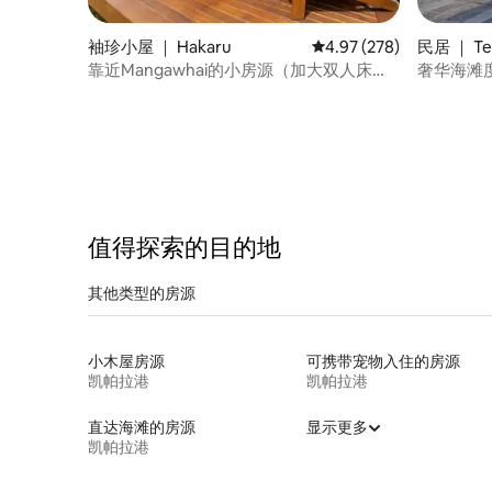
袖珍小屋 ｜ Hakaru
平均评分 4.97 分（满分 
4.97 (278)
民居 ｜ Te 
靠近Mangawhai的小房源（加大双人床和
奢华海滩
热水浴缸）
值得探索的目的地
其他类型的房源
小木屋房源
可携带宠物入住的房源
凯帕拉港
凯帕拉港
直达海滩的房源
显示更多
凯帕拉港