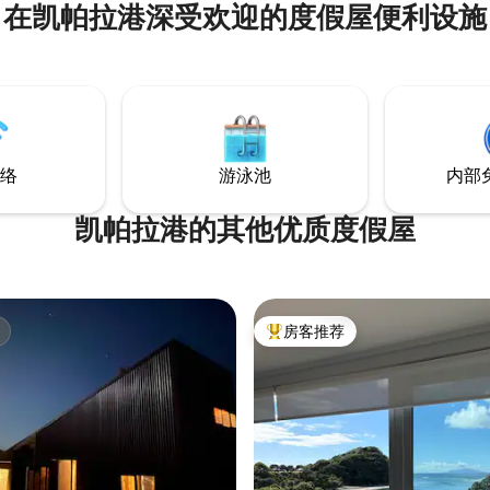
在凯帕拉港深受欢迎的度假屋便利设施
慢变得生动起来。 聆听森林中鸟
，柔和的晨光透过树林。 无论您
上喝咖啡，还是只是沉浸在宁静
mlands Cottage都邀请您放慢脚
日常喧嚣
络
游泳池
内部
凯帕拉港的其他优质度假屋
房客推荐
热门「房客推荐」