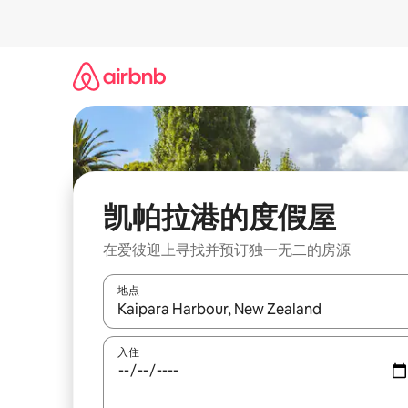
跳
至
内
容
凯帕拉港的度假屋
在爱彼迎上寻找并预订独一无二的房源
地点
如有搜索结果，请使用上下方向键查看，或通过点
入住