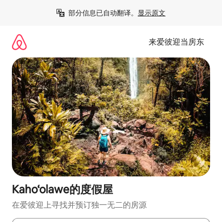
跳
部分信息已自动翻译。
显示原文
至
内
容
来爱彼迎当房东
Kaho‘olawe的度假屋
在爱彼迎上寻找并预订独一无二的房源