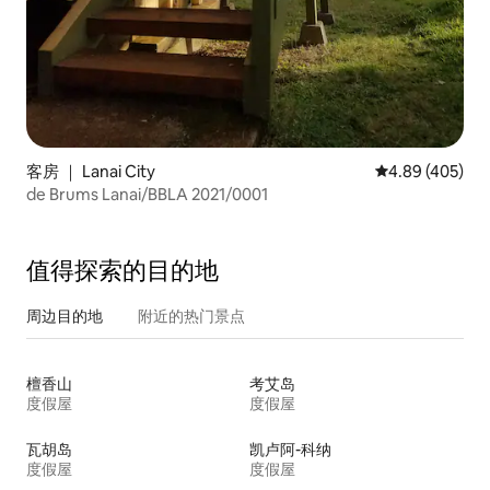
客房 ｜ Lanai City
平均评分 4.89
4.89 (405)
de Brums Lanai/BBLA 2021/0001
值得探索的目的地
周边目的地
附近的热门景点
檀香山
考艾岛
度假屋
度假屋
瓦胡岛
凯卢阿-科纳
度假屋
度假屋