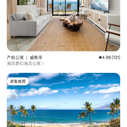
产权公寓 ｜ 威鲁库
平均评分 4.98
4.98 (121)
海滨梦幻海滨公寓！
房客推荐
房客推荐