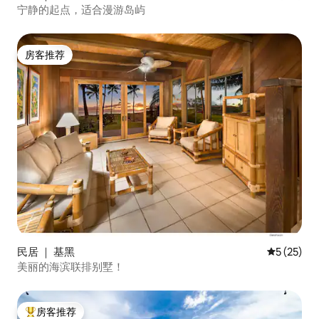
宁静的起点，适合漫游岛屿
房客推荐
房客推荐
民居 ｜ 基黑
平均评分 5
5 (25)
美丽的海滨联排别墅！
房客推荐
热门「房客推荐」