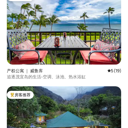
产权公寓 ｜ 威鲁库
平均评分 5
5 (19)
追逐茂宜岛的生活-空调、泳池、热水浴缸
房客推荐
热门「房客推荐」