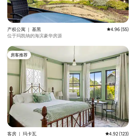
产权公寓 ｜ 基黑
平均评分 4.96
4.96 (55)
位于玛凯纳的海滨豪华房源
房客推荐
房客推荐
客房 ｜ 玛卡瓦
平均评分 4.92
4.92 (123)