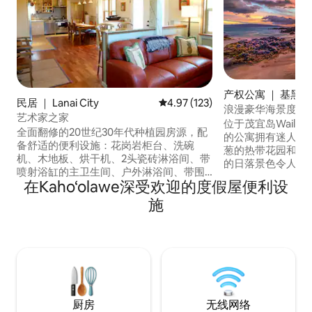
产权公寓 ｜ 基黑
民居 ｜ Lanai City
平均评分 4.97 分（满分 5 分），共
4.97 (123)
浪漫豪华海景度假
艺术家之家
位于茂宜岛Waile
全面翻修的20世纪30年代种植园房源，配
的公寓拥有迷人的
备舒适的便利设施：花岗岩柜台、洗碗
葱的热带花园和泳池景观。 
机、木地板、烘干机、2头瓷砖淋浴间、带
的日落景色令人惊叹。 美食厨房
喷射浴缸的主卫生间、户外淋浴间、带围
有2台高清电视、B
在Kaho‘olawe深受欢迎的度假屋便利设
栏的房源，打造迷你绿洲。 家外之家，配
洗衣机/烘干机，免费
备了极佳的便利设施和美妙的拉奈岛日
施
们的公寓在您旅行
落。2间卧室-主卧：加大双人床，带卫生
们的其他威雷亚棕
间和室外淋浴间，次卧：标准双人床，可
https://www.airb
提供标准双人沙发床。租车推荐（含预
）查看可订状态 我们的公寓不适合儿童或
订）。445美元包含：17.42%的TAT和
婴幼儿入住。
4.166%的GET税。许可证号码STLA
2017/0002。Aloha
厨房
无线网络