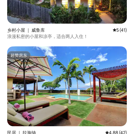
乡村小屋 ｜ 威鲁库
平均评分 5
5 (41)
浪漫私密的小屋和凉亭，适合两人入住！
超赞房东
超赞房东
民居 ｜ 拉海纳
平均评分 4.8
4.88 (42)