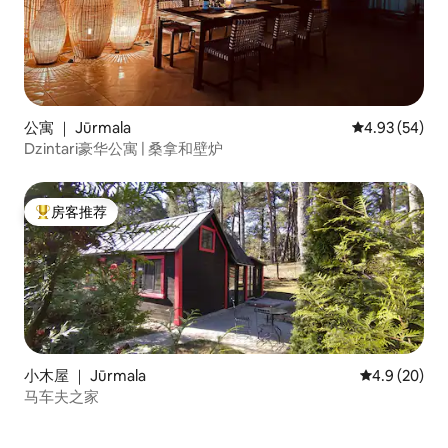
公寓 ｜ Jūrmala
平均评分 4.93
4.93 (54)
Dzintari豪华公寓 | 桑拿和壁炉
房客推荐
热门「房客推荐」
小木屋 ｜ Jūrmala
平均评分 4.9
4.9 (20)
马车夫之家