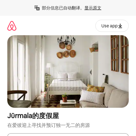
跳
部分信息已自动翻译。
显示原文
至
内
容
Use app
Jūrmala的度假屋
在爱彼迎上寻找并预订独一无二的房源