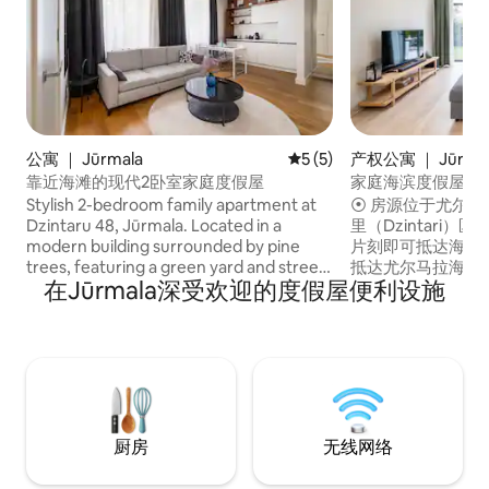
公寓 ｜ Jūrmala
平均评分 5 分（满分 5 分）
5 (5)
产权公寓 ｜ Jūrma
靠近海滩的现代2卧室家庭度假屋
家庭海滨度假屋 | 花
Stylish 2-bedroom family apartment at
⦿ 房源位于尤尔马拉
Dzintaru 48, Jūrmala. Located in a
里（Dzintari）
modern building surrounded by pine
片刻即可抵达海边！ 
trees, featuring a green yard and street
抵达尤尔马拉海滩。
在Jūrmala深受欢迎的度假屋便利设施
parking. Offers a master bedroom, a
稳定，速度最高可达 3
twin room, and a bright living area with
啡机 ⦿ 智能电视—
Smart TV. Fully equipped kitchen, and a
序观看有线电视，
bathroom with a full bath and rainfall
的任何其他应用程序
shower. Washing machine and hairdryer
25分钟车程，乘坐火
provided. Perfectly situated steps from
外区域，配备花园、
the beach and Dzintari Forest Park for a
您有任何问题或要
premium, hassle-free stay.
:)
厨房
无线网络