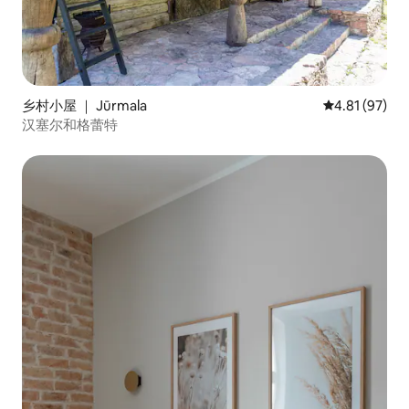
乡村小屋 ｜ Jūrmala
平均评分 4.8
4.81 (97)
汉塞尔和格蕾特