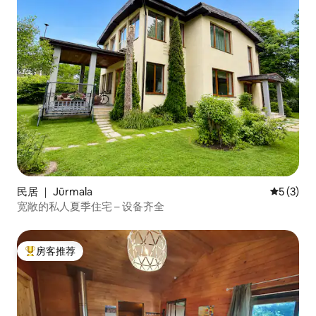
民居 ｜ Jūrmala
平均评分 
5 (3)
宽敞的私人夏季住宅 – 设备齐全
房客推荐
热门「房客推荐」