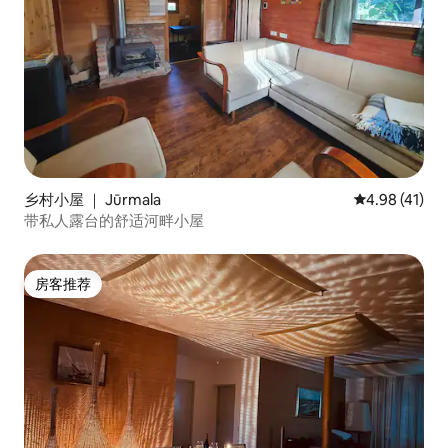
乡村小屋 ｜ Jūrmala
平均评分 4.9
4.98 (41)
带私人露台的舒适河畔小屋
房客推荐
房客推荐