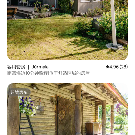
客用套房 ｜ Jūrmala
平均评分 4.96
4.96 (28)
距离海边10分钟路程|位于舒适区域的房屋
超赞房东
超赞房东