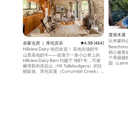
度假木屋 
比奇蒙特
农家仓房 ｜ 库伦宾谷
平均评分 4.98 分（满分 
4.98 (464)
Beechmo
Hillview Dairy-热烈欢迎！ 高地农场奶牛
精心修复
山景高地奶牛——坐落于一座小山脊上的
个美丽僻
Hillview Dairy Barn 约建于 1887 年，可俯
园（Lamin
瞰塔勒布杰拉山（Mt Tallebudgera）的壮
（Mt War
丽陡坡、库伦宾溪（Currumbin Creek）
和努明巴河谷（
和农业山谷景观。 🐮 每日奶牛和 🐴 下午 4
宁静的地
点喂马。 🐓 鸡 🐶 农场看门狗 🧑‍🌾 可在我
观赏当地动
们的果园中采摘新鲜水果 短期出租 GCCC
屋可欣赏
PCA/2023/228 一百多年来，Old Dairy
景。对于
Bales一直是壮丽的黄金海岸内陆繁荣乳品
屋提供了
农场的一部分。 周围环绕着数英亩的农
田。