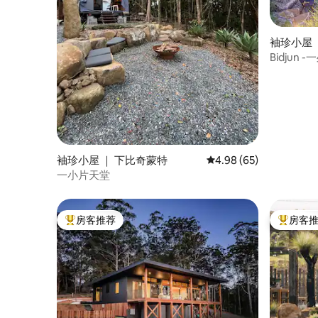
袖珍小屋 
Bidjun 
袖珍小屋 ｜ 下比奇蒙特
平均评分 4.98 分（满分
4.98 (65)
一小片天堂
房客推荐
房客
热门「房客推荐」
热门「房