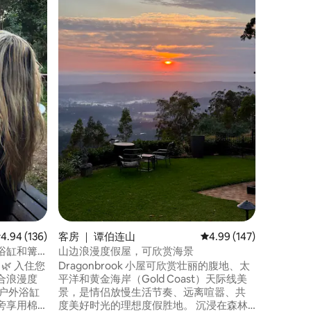
The Cha
验，坐落
如画的弗林
山谷。 度假木屋100%离网，是一群漫步的
牛、考拉
在户外石
上阅读，
加大双人床上打
觉」。
均评分 4.94 分（满分 5 分），共 136 条评价
4.94 (136)
客房 ｜ 谭伯连山
平均评分 4.99 分（满分 
4.99 (147)
浴缸和篝
山边浪漫度假屋，可欣赏海景
入住您
Dragonbrook 小屋可欣赏壮丽的腹地、太
合浪漫度
平洋和黄金海岸（Gold Coast）天际线美
景，是情侣放慢生活节奏、远离喧嚣、共
旁享用棉
度美好时光的理想度假胜地。 沉浸在森林