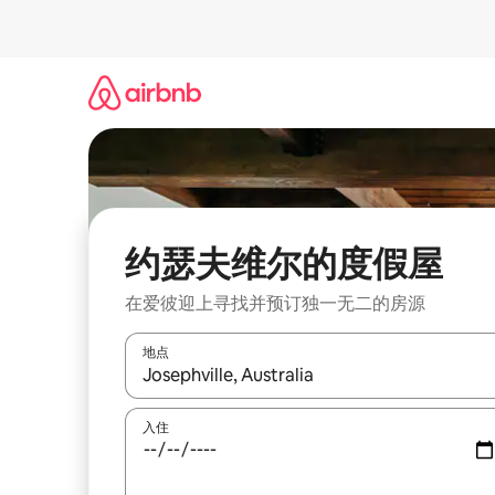
跳
至
内
容
约瑟夫维尔的度假屋
在爱彼迎上寻找并预订独一无二的房源
地点
如有搜索结果，请使用上下方向键查看，或通过点
入住