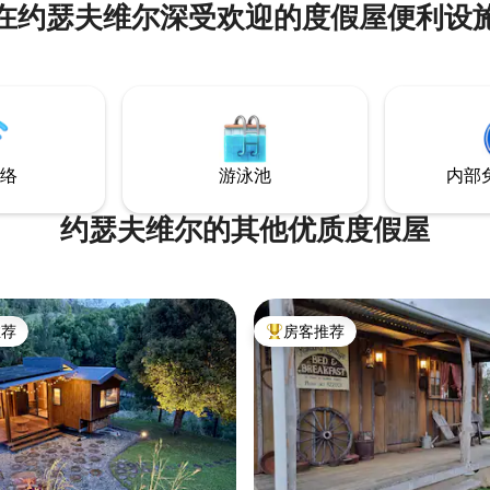
在约瑟夫维尔深受欢迎的度假屋便利设
花糖和彩灯，或在舒适时尚的室
放松身心，享受现代化的舒适体验。
环绕着大自然，但距离Bearded D
店仅7分钟路程，距离科尔斯超
卖店和药店也仅7分钟路程。 带
气息的宁静度假胜地。✨
络
游泳池
内部
约瑟夫维尔的其他优质度假屋
推荐
房客推荐
客推荐」
热门「房客推荐」