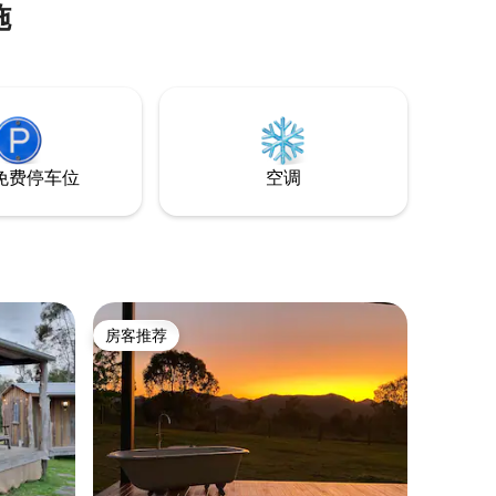
施
内环境中
的声音中，寻找生活在我们溪流中的野生
 周围
考拉、袋鼠、楔尾鹰、袋狸和水龙。 在我
ragon酒
们的山边凉亭下欣赏星空，悠闲地品尝一
市、酒类专
杯葡萄酒。 参观坦博林的酒庄、远足小
有一丝奢华
径、市场和令人叹为观止的观景点。
免费停车位
空调
房客推荐
房客推荐