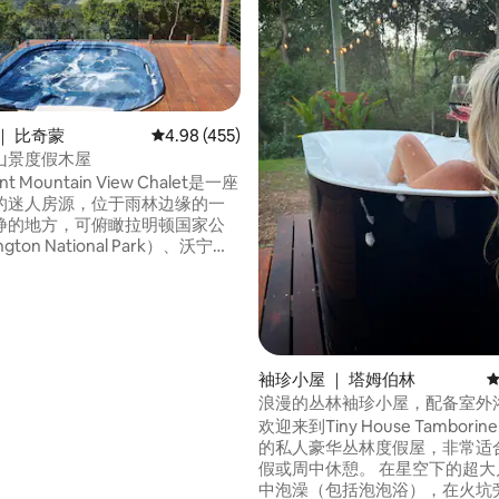
｜ 比奇蒙
平均评分 4.98 分（满分 5 分），共 455 条评价
4.98 (455)
山景度假木屋
5 分），共 464 条评价
nt Mountain View Chalet是一座
的迷人房源，位于雨林边缘的一
静的地方，可俯瞰拉明顿国家公
gton National Park）、沃宁山
ning）、春溪（Springbrook）
Numinbah Valley）。 这个
方让您可以听到丰富的鸟鸣声，
物，而不会打扰它们。 度假木
周围地区的私密和不间断的美
那些寻求度假的人来说，度假木
袖珍小屋 ｜ 塔姆伯林
平
您想要的一切。
浪漫的丛林袖珍小屋，配备室外
火炉
欢迎来到Tiny House Tamborine 🌿 
的私人豪华丛林度假屋，非常适
假或周中休憩。 在星空下的超大户外浴缸
中泡澡（包括泡泡浴），在火坑