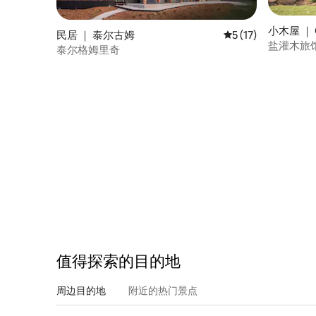
小木屋 ｜ C
民居 ｜ 泰尔古姆
平均评分 5 分（满分
5 (17)
盐灌木旅
泰尔格姆里奇
值得探索的目的地
周边目的地
附近的热门景点