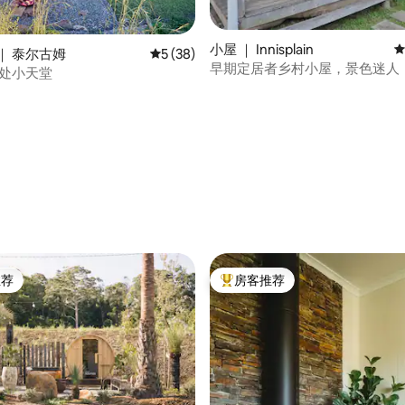
小屋 ｜ Innisplain
平
｜ 泰尔古姆
平均评分 5 分（满分 5 分），共 38 条评价
5 (38)
早期定居者乡村小屋，景色迷人
-一处小天堂
 5 分），共 65 条评价
推荐
房客推荐
客推荐」
热门「房客推荐」