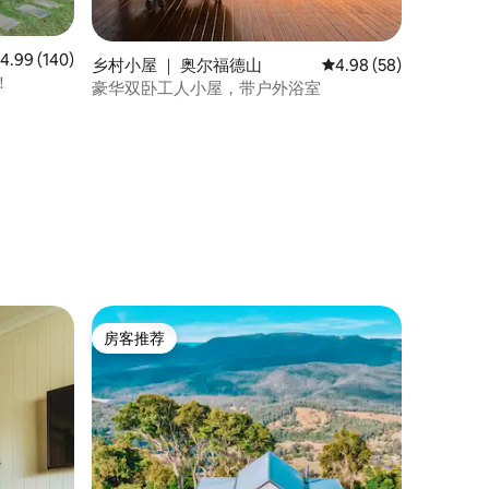
均评分 4.99 分（满分 5 分），共 140 条评价
4.99 (140)
乡村小屋 ｜ 奥尔福德山
平均评分 4.98 分（满分
4.98 (58)
！
豪华双卧工人小屋，带户外浴室
房客推荐
房客推荐