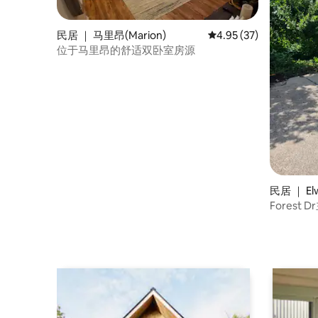
民居 ｜ 马里昂(Marion)
平均评分 4.95 分（满分
4.95 (37)
位于马里昂的舒适双卧室房源
民居 ｜ El
Forest