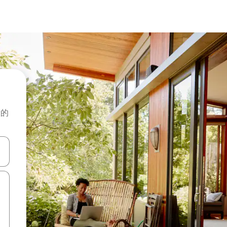
般的
击或滑动手势浏览。