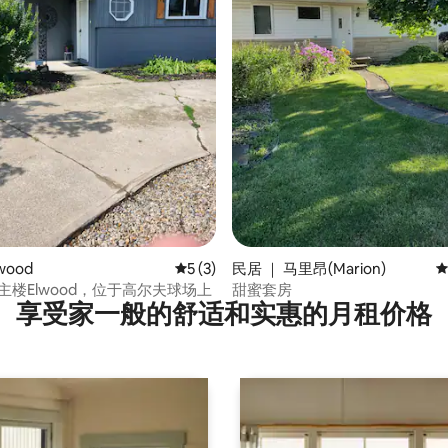
 5 分），共 37 条评价
wood
平均评分 5 分（满分 5 分），共 3 条评价
5 (3)
民居 ｜ 马里昂(Marion)
平
 Dr主楼Elwood，位于高尔夫球场上
甜蜜套房
享受家一般的舒适和实惠的月租价格