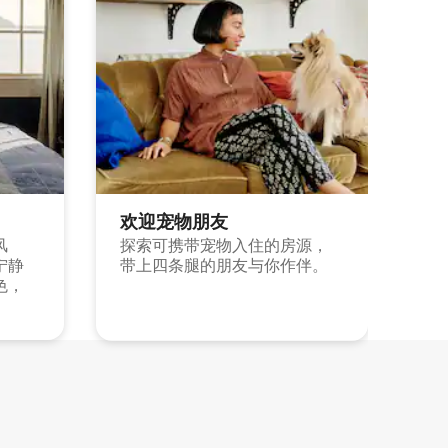
欢迎宠物朋友
风
探索可携带宠物入住的房源，
宁静
带上四条腿的朋友与你作伴。
色，