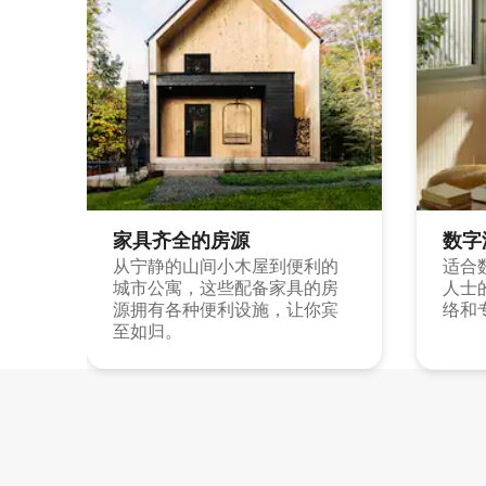
家具齐全的房源
数字
从宁静的山间小木屋到便利的
适合
城市公寓，这些配备家具的房
人士
源拥有各种便利设施，让你宾
络和
至如归。