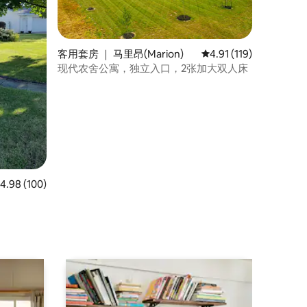
客用套房 ｜ 马里昂(Marion)
平均评分 4.91 分（满分
4.91 (119)
现代农舍公寓，独立入口，2张加大双人床
均评分 4.98 分（满分 5 分），共 100 条评价
4.98 (100)