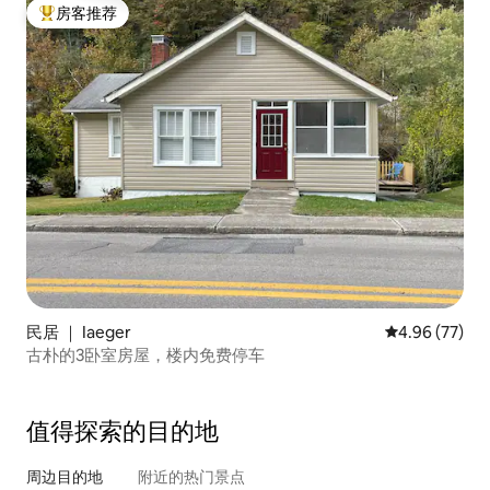
房客推荐
热门「房客推荐」
民居 ｜ Iaeger
平均评分 4.96
4.96 (77)
古朴的3卧室房屋，楼内免费停车
值得探索的目的地
周边目的地
附近的热门景点