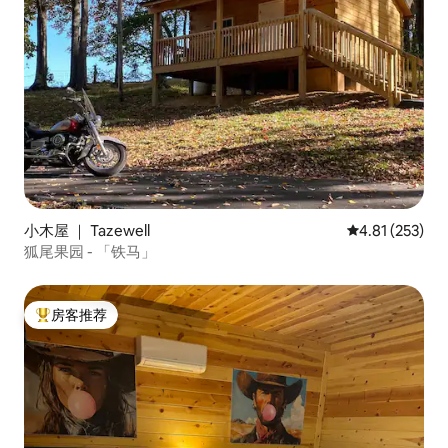
小木屋 ｜ Tazewell
平均评分 4.81
4.81 (253)
狐尾果园 - 「铁马」
房客推荐
热门「房客推荐」