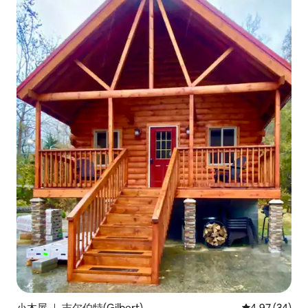
小木屋 ｜ 吉尔伯特(Gilbert)
平均评分 4.97
4.97 (34)