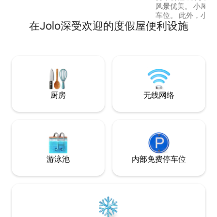
身心，在许多小径上徒步旅行或骑自行
风景优美。 小屋
车，在海滩上休息，阅读一本好书，或投
车位。 此外，小屋前面约50英尺，后面约
出您的鱼线，捕捉一条大鱼！ 在划桨或划
在Jolo深受欢迎的度假屋便利设施
40英尺，侧面约3
皮划艇时，您可以欣赏阿巴拉契亚山脉的
片。我们位于16
美丽景色。 别忘了去购物或品尝美国最酷
州卡雷塔（Caret
的家乡餐厅！祝您住宿愉快！
（Head of the
的一部分。 您可以从Caretta或War轻松上
下「Warrior Trail
厨房
无线网络
游泳池
内部免费停车位