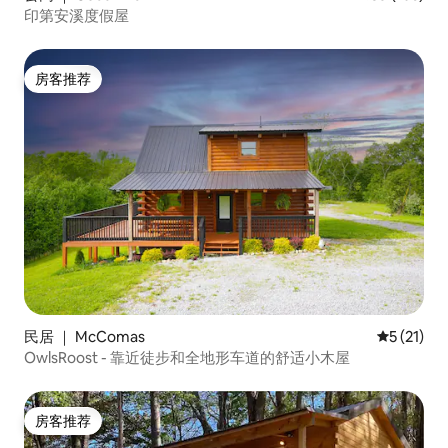
印第安溪度假屋
房客推荐
房客推荐
民居 ｜ McComas
平均评分 5
5 (21)
OwlsRoost - 靠近徒步和全地形车道的舒适小木屋
房客推荐
房客推荐