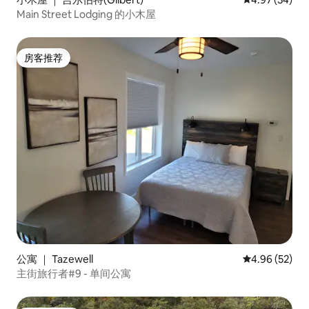
Main Street Lodging 的小木屋
房客推荐
房客推荐
公寓 ｜ Tazewell
平均评分 4.96
4.96 (52)
主街旅行者#9 - 单间公寓