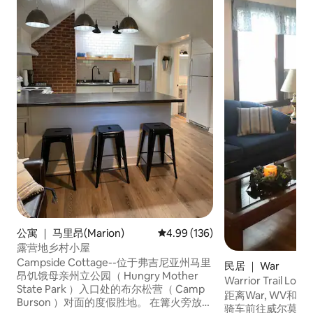
公寓 ｜ 马里昂(Marion)
平均评分 4.99 分（满分 5 分），共
4.99 (136)
露营地乡村小屋
Campside Cottage--位于弗吉尼亚州马里
民居 ｜ War
昂饥饿母亲州立公园（ Hungry Mother
Warrior Trail Lodg
State Park ）入口处的布尔松营（ Camp
Cottage小屋
距离War, WV和
Burson ）对面的度假胜地。 在篝火旁放松
骑车前往威尔莫尔