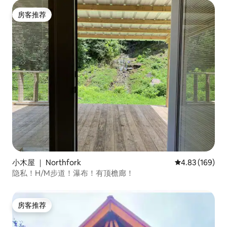
房客推荐
房客推荐
小木屋 ｜ Northfork
平均评分 4.83
4.83 (169)
隐私！H/M步道！瀑布！有顶檐廊！
房客推荐
房客推荐