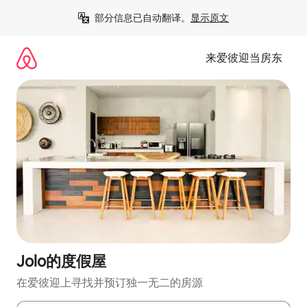
跳
部分信息已自动翻译。
显示原文
至
内
容
来爱彼迎当房东
Jolo的度假屋
在爱彼迎上寻找并预订独一无二的房源