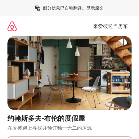
跳
部分信息已自动翻译。
显示原文
至
内
容
来爱彼迎当房东
约翰斯多夫-布伦的度假屋
在爱彼迎上寻找并预订独一无二的房源