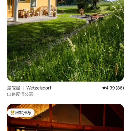
度假屋 ｜ Wetzelsdorf
平均评分 4.99
4.99 (86)
山路度假公寓
房客推荐
热门「房客推荐」