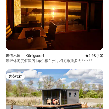
度假木屋 ｜ Königsdorf
平均评分 4.98
4.98 (40)
湖畔休闲度假酒店 | 布尔根兰州，柯尼希斯多夫 * * * * *
房客推荐
房客推荐