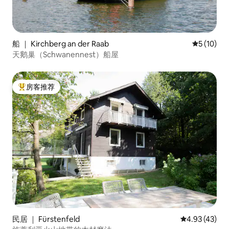
船 ｜ Kirchberg an der Raab
平均评分 5
5 (10)
天鹅巢（Schwanennest）船屋
房客推荐
热门「房客推荐」
民居 ｜ Fürstenfeld
平均评分 4.9
4.93 (43)