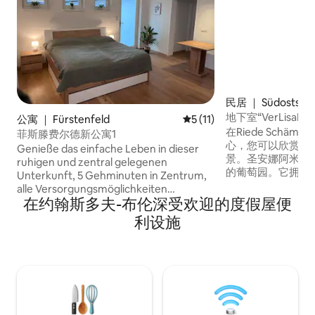
民居 ｜ Südoststei
地下室“VerLisaMa
公寓 ｜ Fürstenfeld
平均评分 5 分（满分 5 分），
5 (11)
在Riede Schäming
菲斯滕费尔德新公寓1
心，您可以欣赏到
Genieße das einfache Leben in dieser
景。圣安娜阿米根（St.
ruhigen und zentral gelegenen
的葡萄园。它拥有
Unterkunft, 5 Gehminuten in Zentrum,
利设施，是情侣、
alle Versorgungsmöglichkeiten
胜地。它有一间卧
在约翰斯多夫-布伦深受欢迎的度假屋便
vorhanden, nähe Stadthalle, Park vor der
4人使用的厨房。
Unterkunft Zusatzkosten bei der
利设施
的夜晚，享受按摩
Anreise vor Ort zu bezahlen: Ortstaxe €
Königsberg
2,50 pro Person pro Nacht.
色。沿着感官葡萄酒之
Sinne）徒步旅行