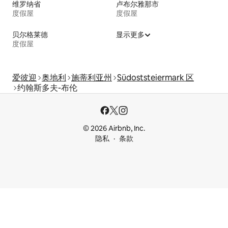
维罗纳省
卢布尔雅那市
度假屋
度假屋
贝尔格莱德
显示更多
度假屋
爱彼迎
奥地利
施蒂利亚州
Südoststeiermark 区
约翰斯多夫-布伦
© 2026 Airbnb, Inc.
隐私
条款