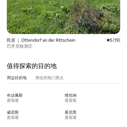
民居 ｜ Ottendorf an der Rittschein
平均评分 5
5 (19)
巴罗尼格酒庄
值得探索的目的地
周边目的地
附近的热门景点
布达佩斯
维也纳
度假屋
度假屋
威尼斯
慕尼黑
度假屋
度假屋