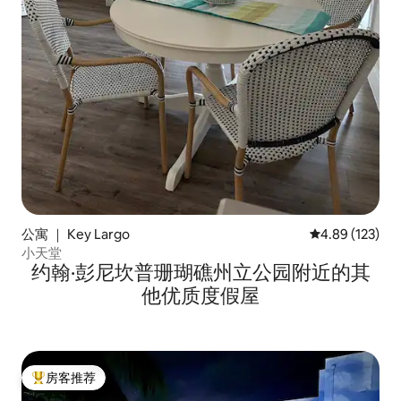
公寓 ｜ Key Largo
平均评分 4.89
4.89 (123)
小天堂
约翰·彭尼坎普珊瑚礁州立公园附近的其
他优质度假屋
房客推荐
热门「房客推荐」