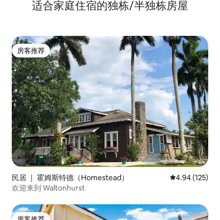
适合家庭住宿的独栋/半独栋房屋
房客推荐
房客推荐
民居 ｜ 霍姆斯特德（Homestead）
平均评分 4.94
4.94 (125)
欢迎来到 Waltonhurst
房客推荐