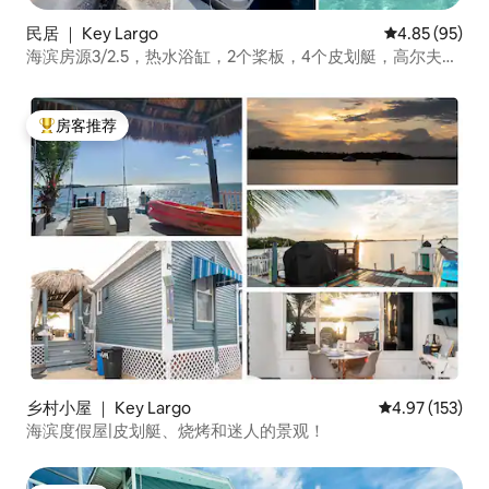
民居 ｜ Key Largo
平均评分 4.85
4.85 (95)
海滨房源3/2.5，热水浴缸，2个桨板，4个皮划艇，高尔夫球
车
房客推荐
热门「房客推荐」
乡村小屋 ｜ Key Largo
平均评分 4.97
4.97 (153)
海滨度假屋|皮划艇、烧烤和迷人的景观！