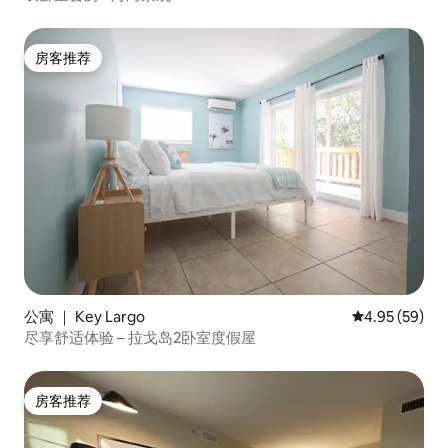
房客推荐
房客推荐
公寓 ｜ Key Largo
平均评分 4.95
4.95 (59)
尽享舒适体验 – 拉戈岛2卧室度假屋
房客推荐
房客推荐