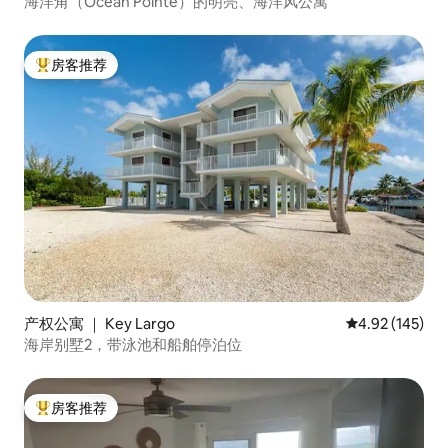
海洋角（Ocean Pointe）的明亮、海洋风公寓
房客推荐
热门「房客推荐」
产权公寓 ｜ Key Largo
平均评分 4.92
4.92 (145)
海岸别墅2，带泳池和船舶停泊位
房客推荐
热门「房客推荐」