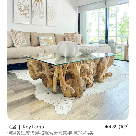
民居 ｜ Key Largo
平均评分 4.89
4.89 (107)
泻湖景观度假屋• 2张特大号床•匹克球•码头