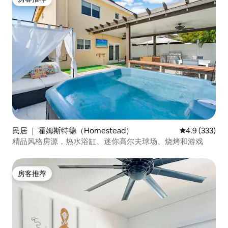
房客推荐
民居 ｜ 霍姆斯特德（Homestead）
平均评分 4.9
4.9 (333)
精品风格房源，热水浴缸、迷你高尔夫球场、烧烤和游戏
房客推荐
房客推荐