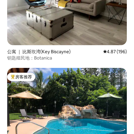
公寓 ｜ 比斯坎湾(Key Biscayne)
平均评分 4.87
4.87 (196)
钥匙殖民地：Botanica
房客推荐
热门「房客推荐」