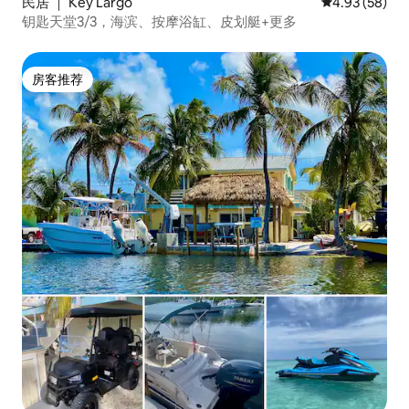
民居 ｜ Key Largo
平均评分 4.93
4.93 (58)
钥匙天堂3/3，海滨、按摩浴缸、皮划艇+更多
房客推荐
房客推荐