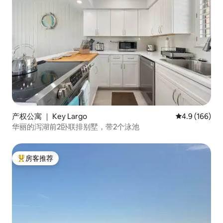
产权公寓 ｜ Key Largo
平均评分 4.9
4.9 (166)
华丽的泻湖前2卧联排别墅，带2个泳池
房客推荐
热门「房客推荐」