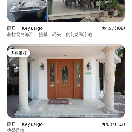
民居 ｜ Key Largo
平均评分 4.97
4.97 (188)
基拉戈岛海滨： 提基、码头、皮划艇和泳池
房客推荐
房客推荐
民居 ｜ Key Largo
平均评分 4.87
4.87 (102)
热带风情