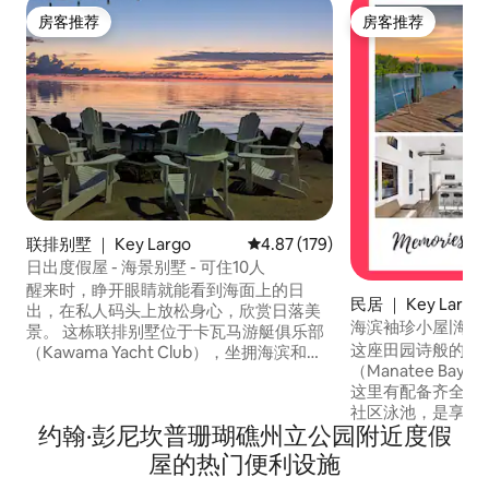
房客推荐
房客推荐
房客推荐
房客推荐
联排别墅 ｜ Key Largo
平均评分 4.87 分（满分 5 分），共
4.87 (179)
日出度假屋 - 海景别墅 - 可住10人
醒来时，睁开眼睛就能看到海面上的日
民居 ｜ Key Largo
出，在私人码头上放松身心，欣赏日落美
海滨袖珍小屋|海湾
景。 这栋联排别墅位于卡瓦马游艇俱乐部
这座田园诗般的小
（Kawama Yacht Club），坐拥海滨和海
（Manatee B
景，距离皮划艇、浮潜和佛罗里达礁岛群
这里有配备齐全的
的最佳景点仅几步之遥。 房源宽敞、时
社区泳池，是享受
尚，专为亲朋好友的难忘度假之旅而打
约翰·彭尼坎普珊瑚礁州立公园附近度假
佳位置。坐在甲板
造。 在两个私人露台中的一个上，手里端
或使用可用的皮划艇
着咖啡，欣赏令人惊叹的日出，俯瞰码头
屋的热门便利设施
离吉尔伯特度假村1
和大西洋的美景。 这套装修精美的房源位