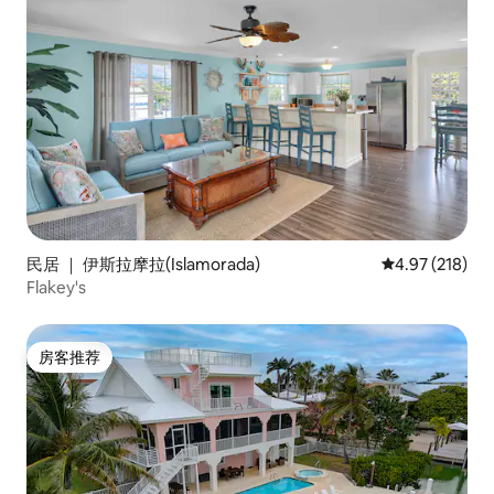
民居 ｜ 伊斯拉摩拉(Islamorada)
平均评分 4.97
4.97 (218)
Flakey's
房客推荐
房客推荐