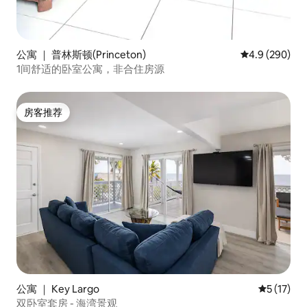
公寓 ｜ 普林斯顿(Princeton)
平均评分 4.9 
4.9 (290)
1间舒适的卧室公寓，非合住房源
房客推荐
房客推荐
公寓 ｜ Key Largo
平均评分 5
5 (17)
双卧室套房 - 海湾景观