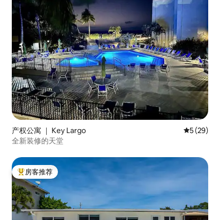
产权公寓 ｜ Key Largo
平均评分 5
5 (29)
全新装修的天堂
房客推荐
热门「房客推荐」