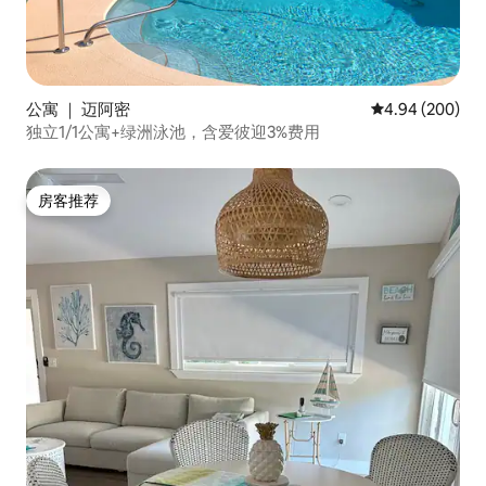
公寓 ｜ 迈阿密
平均评分 4.94
4.94 (200)
独立1/1公寓+绿洲泳池，含爱彼迎3%费用
房客推荐
房客推荐