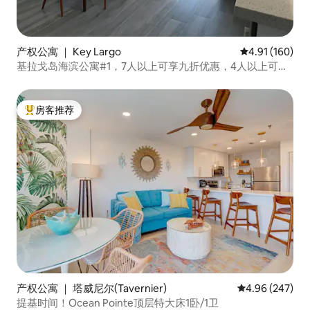
产权公寓 ｜ Key Largo
平均评分 4.91
4.91 (160)
基拉戈岛海滨公寓#1，7人以上可享九折优惠，4人以上可享
五折优惠
房客推荐
热门「房客推荐」
产权公寓 ｜ 塔威尼尔(Tavernier)
平均评分 4.96
4.96 (247)
提基时间！Ocean Pointe顶层特大床1卧/1卫