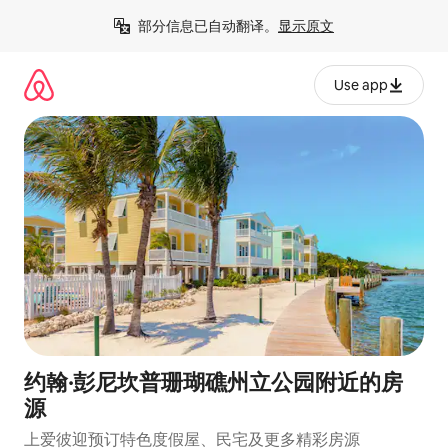
跳
部分信息已自动翻译。
显示原文
至
内
容
Use app
约翰·彭尼坎普珊瑚礁州立公园附近的房
源
上爱彼迎预订特色度假屋、民宅及更多精彩房源