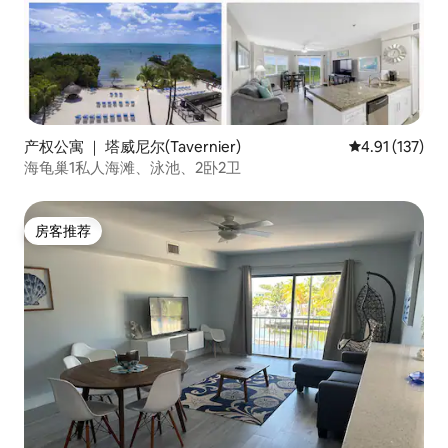
产权公寓 ｜ 塔威尼尔(Tavernier)
平均评分 4.91
4.91 (137)
海龟巢1私人海滩、泳池、2卧2卫
房客推荐
房客推荐