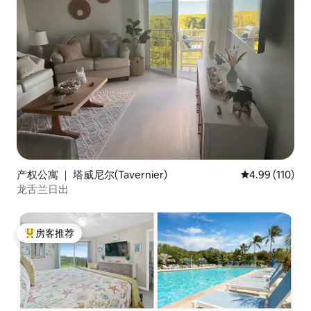
产权公寓 ｜ 塔威尼尔(Tavernier)
平均评分 4.99
4.99 (110)
龙舌兰日出
房客推荐
热门「房客推荐」