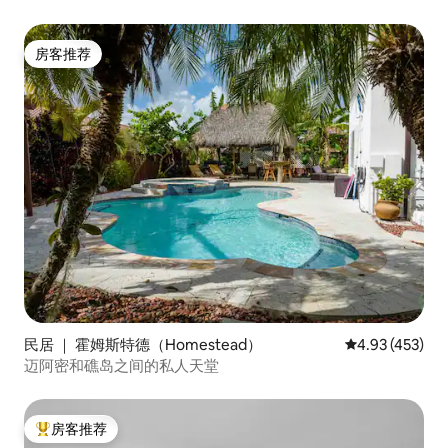
房客推荐
房客推荐
民居 ｜ 霍姆斯特德（Homestead）
平均评分 4.93
4.93 (453)
迈阿密和礁岛之间的私人天堂
房客推荐
热门「房客推荐」