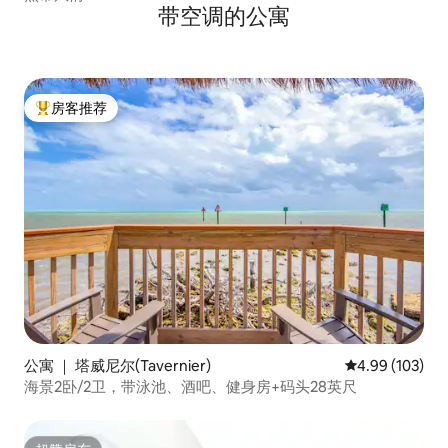
带空调的公寓
房客推荐
热门「房客推荐」
公寓 ｜ 塔威尼尔(Tavernier)
平均评分 4.99
4.99 (103)
海景2卧/2卫，带泳池、酒吧、健身房+码头28英尺