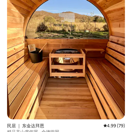
民居 ｜ 东金达拜恩
平均评分 4.99
4.99 (79)
精品高山度假屋 - 金德巴因