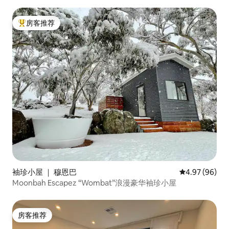
房客推荐
热门「房客推荐」
袖珍小屋 ｜ 穆恩巴
平均评分 4.97
4.97 (96)
Moonbah Escapez “Wombat”浪漫豪华袖珍小屋
房客推荐
房客推荐