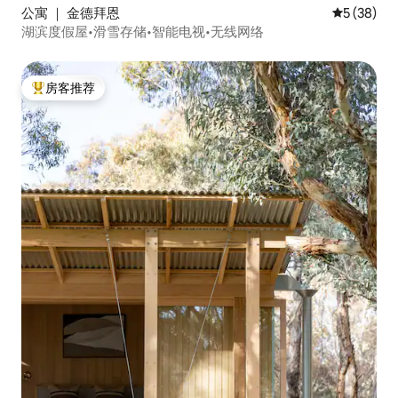
公寓 ｜ 金德拜恩
平均评分 5
5 (38)
湖滨度假屋•滑雪存储•智能电视•无线网络
房客推荐
热门「房客推荐」