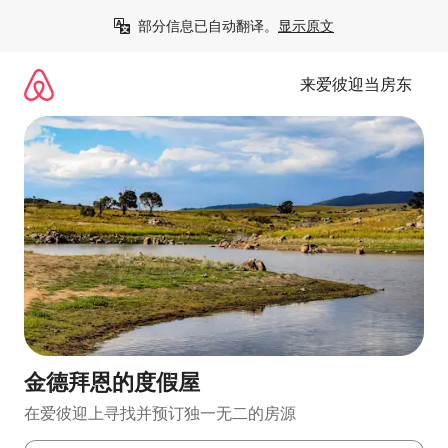
跳
部分信息已自动翻译。
显示原文
至
内
容
来爱彼迎当房东
金德拜恩的度假屋
在爱彼迎上寻找并预订独一无二的房源