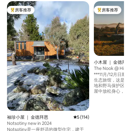
房客推荐
房客推荐
热门「房客推荐」
热门「房客推荐」
小木屋 ｜ 金德拜恩(J
The Nook @ Hil
***11月/12月日期即将开放*
生态旅馆，这是一
地和野马保护区。
屋中放松身心，这
环保的设计。 享受一览无余的山景、宁静
的环境，并见证我
景观中漫步。 位于100英亩的私人房源
内，距离金德拜恩
袖珍小屋 ｜ 金德拜恩
平均评分 5 分（满分 5 分），共
5 (114)
雷德博和佩里舍仅35分
Notsotiny new in 2024
空间，被宁静和大
Notsotiny是一座舒适的微型住宅，建于