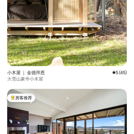
小木屋 ｜ 金德拜恩
平均评分 5
5 (45)
大雪山豪华小木屋
房客推荐
热门「房客推荐」