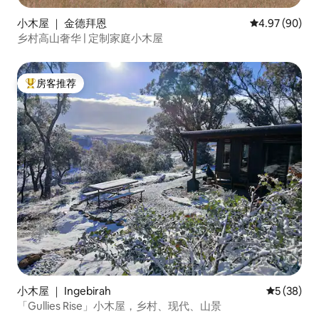
小木屋 ｜ 金德拜恩
平均评分 4.97
4.97 (90)
乡村高山奢华 | 定制家庭小木屋
房客推荐
热门「房客推荐」
小木屋 ｜ Ingebirah
平均评分 5
5 (38)
「Gullies Rise」小木屋，乡村、现代、山景