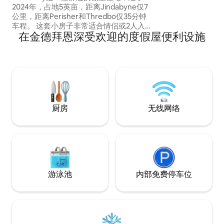
2024年，占地5英亩，距离Jindabyne仅7
公里，距离Perisher和Thredbo仅35分钟
车程。 这套小房子非常适合情侣或2人入住
在金德拜恩深受欢迎的度假屋便利设施
成人和2名儿童 适合想在美丽的乡村地区寻
找安静住宿，但又不想离城镇太远的房
客。 在山上度过一天后，无论是冬天还是
夏季，这里都是完美的度假胜地。 您将回
到家中，享受循环供暖和制冷、出色的电
话接待、无线网络、50英寸智能电视和火
坑。
厨房
无线网络
游泳池
内部免费停车位