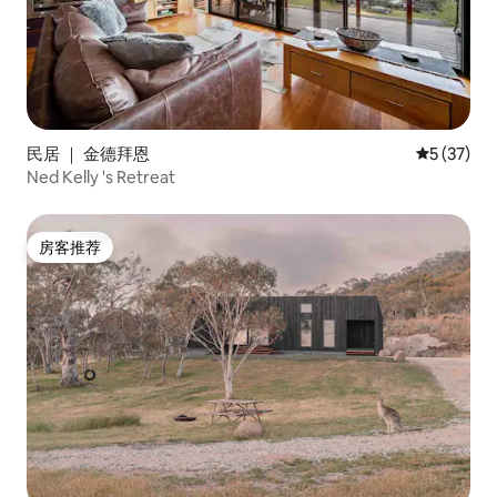
民居 ｜ 金德拜恩
平均评分 5
5 (37)
Ned Kelly 's Retreat
房客推荐
房客推荐