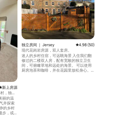
独立房间 ｜ 
高级海景
这栋迷人
独立房间 ｜ Jersey
平均评分 4.98 分（满分
4.98 (50)
无二。 彼
现代花岗岩房源，双人套房。
Hous
迷人的乡村住宿，可远眺海景 入住我们翻
花岗岩墙
修过的二楼双人房，配有宽敞的独立卫生
大胆而引
间，可俯瞰草地和远处的海景。 可以使用
合，营造出独特
厨房泡茶和咖啡，并在花园里放松身心。
客房有3
乘坐公交车或汽车前往都很方便，是探索
人景色。
附近乡村的完美基地，步行20分钟即可抵
提供清淡
达圣赫利尔 坐落在安静的区域，非常适合
新房源
新上房源
在晴朗的夜晚欣赏星空-玻璃葡萄酒坐在火
，乡村，独立
坑周围，可选！ 马上预订度假住宿
美丽的温
静的乡村
漫步，或