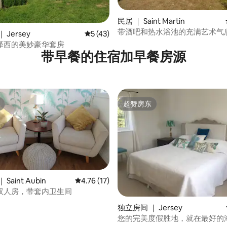
民居 ｜ Saint Martin
带酒吧和热水浴池的充满艺术气
 Jersey
平均评分 5 分（满分 5 分），共 43 条评价
5 (43)
泽西的美妙豪华套房
带早餐的住宿加早餐房源
超赞房东
超赞房东
 5 分），共 15 条评价
Saint Aubin
平均评分 4.76 分（满分 5 分），共 17 条评价
4.76 (17)
双人房，带套内卫生间
独立房间 ｜ Jersey
您的完美度假胜地，就在最好的