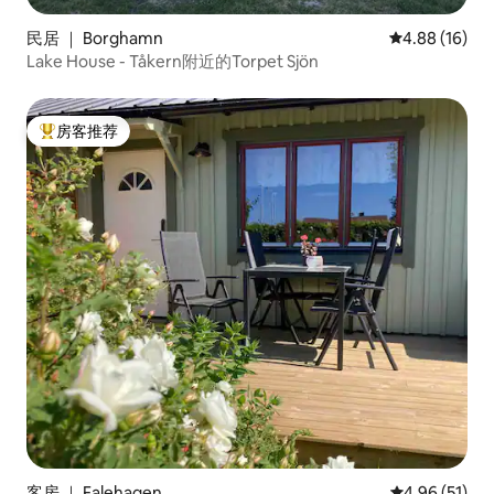
民居 ｜ Borghamn
平均评分 4.8
4.88 (16)
Lake House - Tåkern附近的Torpet Sjön
房客推荐
热门「房客推荐」
客房 ｜ Falehagen
平均评分 4.9
4.96 (51)