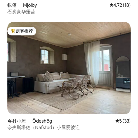
帐篷 ｜ Mjölby
平均评分 4.7
4.72 (18)
石炭豪华露营
房客推荐
热门「房客推荐」
乡村小屋 ｜ Ödeshög
平均评分 5
5 (33)
奈夫斯塔德（Näfstad）小屋爱彼迎