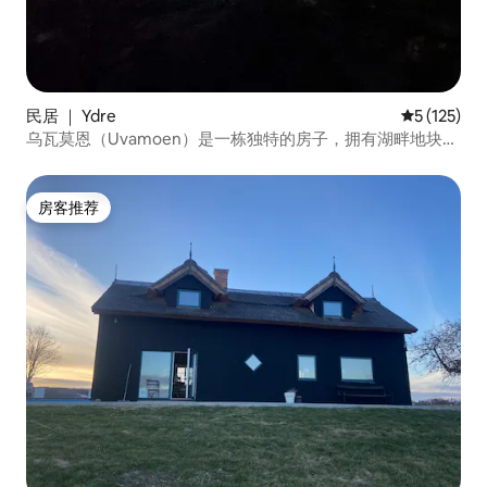
民居 ｜ Ydre
平均评分 5 
5 (125)
乌瓦莫恩（Uvamoen）是一栋独特的房子，拥有湖畔地块和
私人海滩。
房客推荐
房客推荐