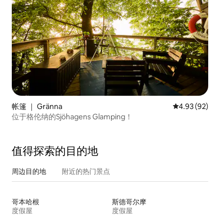
帐篷 ｜ Gränna
平均评分 4.93
4.93 (92)
位于格伦纳的Sjöhagens Glamping！
值得探索的目的地
周边目的地
附近的热门景点
哥本哈根
斯德哥尔摩
度假屋
度假屋