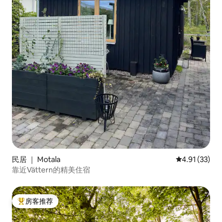
民居 ｜ Motala
平均评分 4.9
4.91 (33)
靠近Vättern的精美住宿
房客推荐
热门「房客推荐」