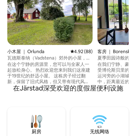
小木屋 ｜ Orlunda
平均评分 4.92 分（满分 5 分），
4.92 (88)
客房 ｜ Borensber
瓦德斯泰纳（Vadstena）郊外的小屋，安
夏季田园诗般的豪
静的位置，新装修
Borensberg
在这个宁静的房源里，您可以与全家人一
在我们宁静、豪华
起放松身心。 热烈欢迎您来到我们这座建
受博伦斯贝里的夏
于19世纪的舒适小屋。 这栋房子经过翻
运河旁的小湖城，
新，保留了旧式风格，但又带有现代风
中，距离最近的沙滩
在Järstad深受欢迎的度假屋便利设施
格。 在我们这里，您可以享受到乡村生
博伦斯贝里，您可
活，拥有自己的花园和带烧烤的露台。还
和约塔酒店、磨坊
有一个可以喝咖啡的地方，景色迷人。 靠
Börslycke农
近瓦德斯泰纳市中心、城堡和独特的文
舒适的咖啡馆和沿
化。 美丽的步行街和购物中心。 欣赏翁贝
线。在社区的边缘
里（Omberg）的美丽自然风光，或在清
（Brunneby m
新的韦特恩湖（Vättern）中尽情游泳。 靠
琳琅满目。
近瓦斯特纳、翁贝里和曼托普公园的高尔
厨房
无线网络
夫球场。