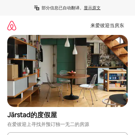
跳
部分信息已自动翻译。
显示原文
至
内
容
来爱彼迎当房东
Järstad的度假屋
在爱彼迎上寻找并预订独一无二的房源