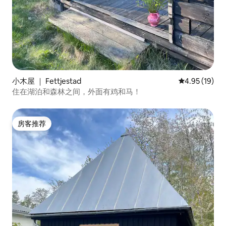
小木屋 ｜ Fettjestad
平均评分 4.9
4.95 (19)
住在湖泊和森林之间，外面有鸡和马！
房客推荐
房客推荐