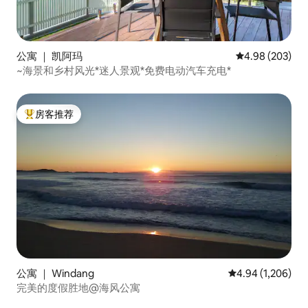
公寓 ｜ 凯阿玛
平均评分 4.98
4.98 (203)
~海景和乡村风光*迷人景观*免费电动汽车充电*
房客推荐
热门「房客推荐」
公寓 ｜ Windang
平均评分 4.94 分
4.94 (1,206)
完美的度假胜地@海风公寓