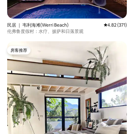
民居 ｜ 韦利海滩(Werri Beach)
平均评分 4.82
4.82 (371)
伦弗鲁度假村：水疗、披萨和日落景观
房客推荐
房客推荐