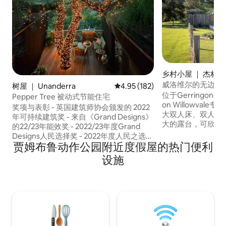
乡村小屋 ｜ 杰林冈
威洛维尔的无边际
树屋 ｜ Unanderra
平均评分 4.95 分（满分 5 分），共
4.95 (182)
位于Gerringong
Pepper Tree 被动式节能住宅
on Willowva
奖项与表彰 - 英国建筑师协会颁发的 2022
大双人床、双人浴
年可持续建筑奖 - 来自《Grand Designs》
大的露台，可欣赏
的22/23年能效奖 - 2022/23年度Grand
为放松而设计。Inf
Designs人民选择奖 - 2022年度人民之选
Willowvale路
贾姆布鲁动作公园附近度假屋的热门便利
Habitus House of the Year - 2022年单户
丘，拥有奶牛场和令
住宅可持续发展奖 - 2022年最佳可持续发
设施
River酒庄。距
展奖 - 2022年新南威尔士州大师级建筑商
阿玛和贝里10分钟
协会可持续发展卓越奖 - 2022年澳大利亚
路程，您会感觉与
Master Builders Australia全国可持续住宅
建筑奖