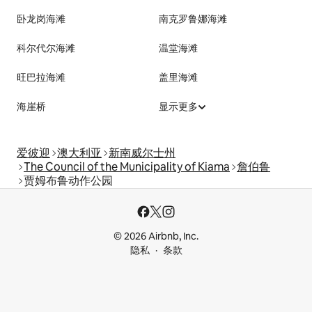
卧龙岗海滩
南克罗鲁娜海滩
科尔代尔海滩
温堂海滩
旺巴拉海滩
盖里海滩
海崖桥
显示更多
爱彼迎
澳大利亚
新南威尔士州
The Council of the Municipality of Kiama
詹伯鲁
贾姆布鲁动作公园
© 2026 Airbnb, Inc.
隐私
条款