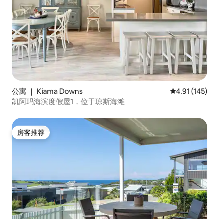
公寓 ｜ Kiama Downs
平均评分 4.91
4.91 (145)
凯阿玛海滨度假屋1，位于琼斯海滩
房客推荐
房客推荐