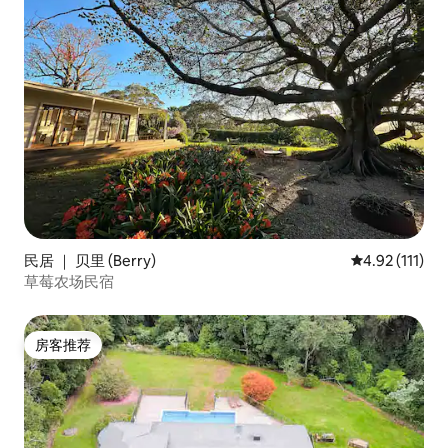
民居 ｜ 贝里 (Berry)
平均评分 4.92
4.92 (111)
草莓农场民宿
房客推荐
房客推荐