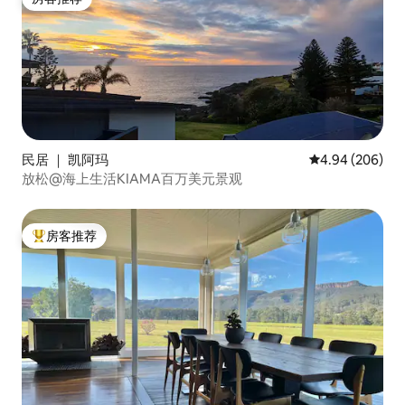
房客推荐
民居 ｜ 凯阿玛
平均评分 4.94
4.94 (206)
放松@海上生活KIAMA百万美元景观
房客推荐
热门「房客推荐」