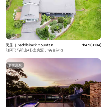
民居 ｜ Saddleback Mountain
平均评分 4.96
4.96 (104)
凯阿马马鞍山4卧室房源，1英亩泳池
超赞房东
超赞房东