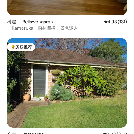
树屋 ｜ Bellawongarah
平均评分 4.98
4.98 (131)
「Kameruka」雨林阁楼，景色迷人
房客推荐
热门「房客推荐」