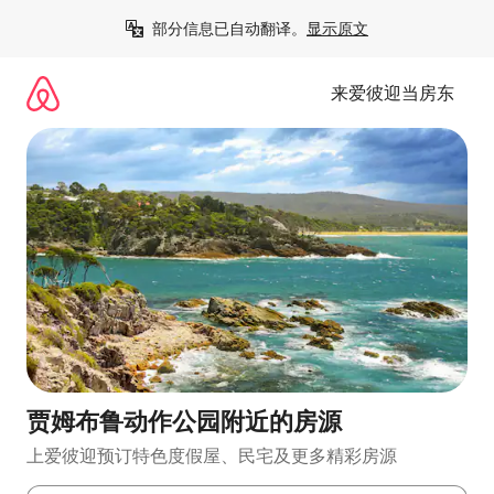
跳
部分信息已自动翻译。
显示原文
至
内
容
来爱彼迎当房东
贾姆布鲁动作公园附近的房源
上爱彼迎预订特色度假屋、民宅及更多精彩房源