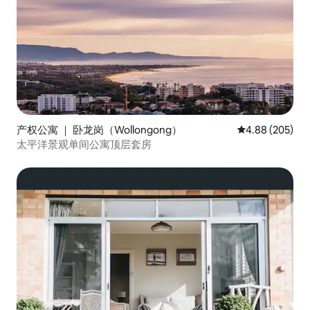
产权公寓 ｜ 卧龙岗（Wollongong）
平均评分 4.88
4.88 (205)
太平洋景观单间公寓顶层套房