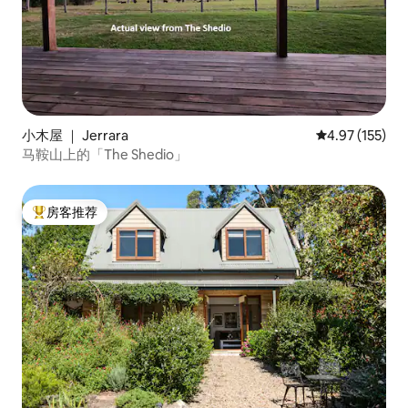
小木屋 ｜ Jerrara
平均评分 4.97
4.97 (155)
马鞍山上的「The Shedio」
房客推荐
热门「房客推荐」