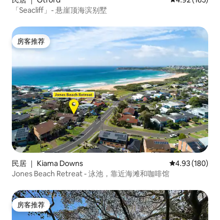
「Seacliff」- 悬崖顶海滨别墅
房客推荐
房客推荐
民居 ｜ Kiama Downs
平均评分 4.93
4.93 (180)
Jones Beach Retreat - 泳池，靠近海滩和咖啡馆
房客推荐
房客推荐