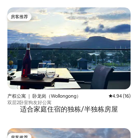
房客推荐
房客推荐
产权公寓 ｜ 卧龙岗（Wollongong）
平均评分 4.9
4.94 (16)
双层2卧室狗友好公寓
适合家庭住宿的独栋/半独栋房屋
房客推荐