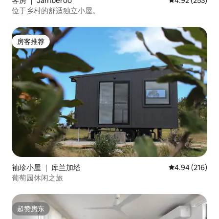
客房 ｜ Jamberoo
平均评分 4.92
4.92 (253)
位于乡村的舒适独立小屋。
房客推荐
房客推荐
袖珍小屋 ｜ 库兰加塔
平均评分 4.94
4.94 (216)
葡萄园休闲之旅
超赞房东
超赞房东