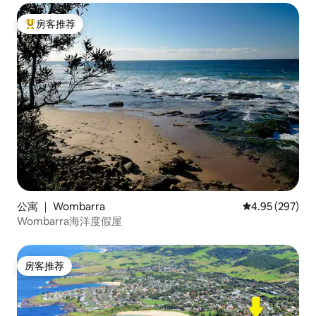
房客推荐
热门「房客推荐」
公寓 ｜ Wombarra
平均评分 4.95
4.95 (297)
Wombarra海洋度假屋
房客推荐
房客推荐