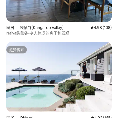
民居 ｜ 袋鼠谷(Kangaroo Valley)
平均评分 4.98
4.98 (108)
Nalya袋鼠谷-令人惊叹的房子和景观
超赞房东
超赞房东
民居 ｜ Otford
平均评分 4.92
4.92 (165)