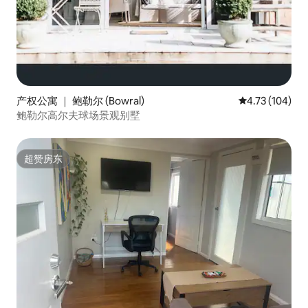
产权公寓 ｜ 鲍勒尔 (Bowral)
平均评分 4.73
4.73 (104)
鲍勒尔高尔夫球场景观别墅
超赞房东
超赞房东