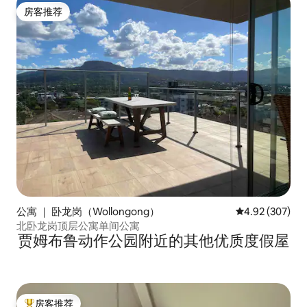
房客推荐
房客推荐
公寓 ｜ 卧龙岗（Wollongong）
平均评分 4.92
4.92 (307)
北卧龙岗顶层公寓单间公寓
贾姆布鲁动作公园附近的其他优质度假屋
房客推荐