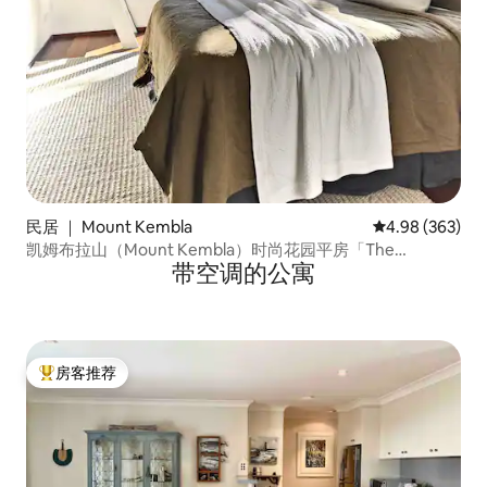
民居 ｜ Mount Kembla
平均评分 4.98
4.98 (363)
凯姆布拉山（Mount Kembla）时尚花园平房「The
带空调的公寓
Bower」
房客推荐
热门「房客推荐」