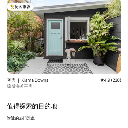
房客推荐
热门「房客推荐」
客房 ｜ Kiama Downs
平均评分 4.9 
4.9 (238)
琼斯海滩平房
值得探索的目的地
附近的热门景点