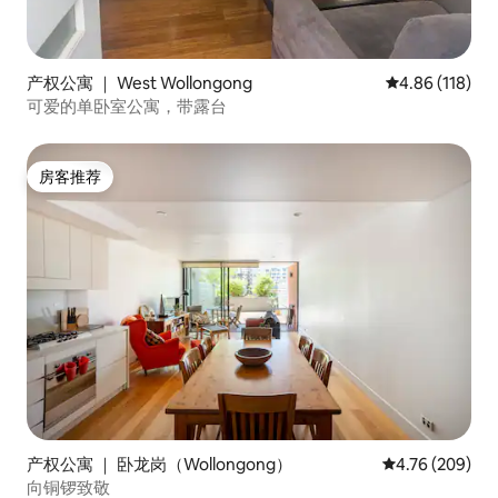
产权公寓 ｜ West Wollongong
平均评分 4.86
4.86 (118)
可爱的单卧室公寓，带露台
房客推荐
房客推荐
产权公寓 ｜ 卧龙岗（Wollongong）
平均评分 4.76
4.76 (209)
向铜锣致敬