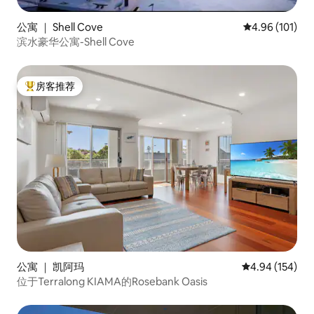
公寓 ｜ Shell Cove
平均评分 4.96
4.96 (101)
滨水豪华公寓-Shell Cove
房客推荐
热门「房客推荐」
公寓 ｜ 凯阿玛
平均评分 4.94
4.94 (154)
位于Terralong KIAMA的Rosebank Oasis