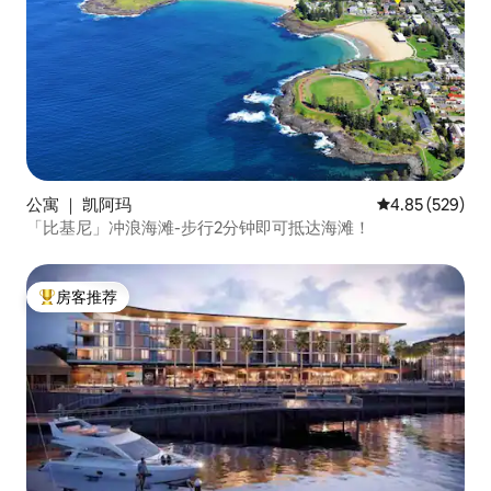
公寓 ｜ 凯阿玛
平均评分 4.85
4.85 (529)
「比基尼」冲浪海滩-步行2分钟即可抵达海滩！
房客推荐
热门「房客推荐」