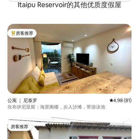
Itaipu Reservoir的其他优质度假屋
房客推荐
热门「房客推荐」
公寓 ｜ 尼泰罗
平均评分 4.9
4.98 (81)
坎布伊尼亚斯：海景阁楼，步入沙滩，带游泳池
房客推荐
房客推荐