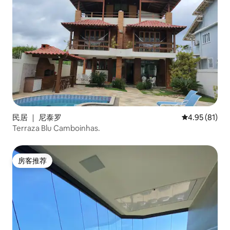
民居 ｜ 尼泰罗
平均评分 4.9
4.95 (81)
Terraza Blu Camboinhas.
房客推荐
房客推荐