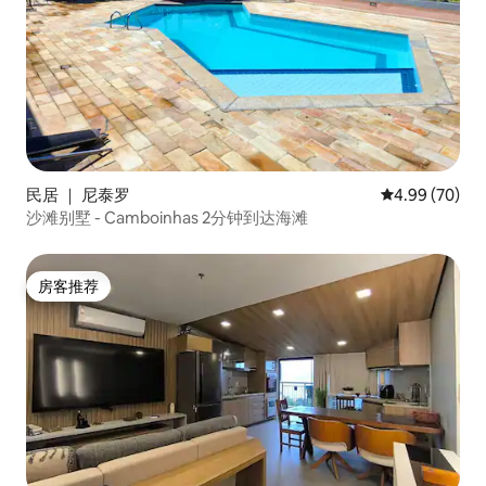
民居 ｜ 尼泰罗
平均评分 4.99
4.99 (70)
沙滩别墅 - Camboinhas 2分钟到达海滩
房客推荐
房客推荐