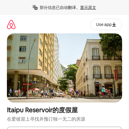
跳
部分信息已自动翻译。
显示原文
至
内
容
Use app
Itaipu Reservoir的度假屋
在爱彼迎上寻找并预订独一无二的房源