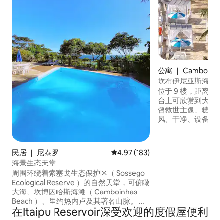
公寓 ｜ Camboinh
坎布伊尼亚斯海滩
位于 9 楼，距离海
台上可欣赏到大海
督救世主像、糖面
风、干净、设备齐
合安全地休闲放松
适合居家办公，可
享受公寓式酒店提
民居 ｜ 尼泰罗
平均评分 4.97 分（满分 5 分），共
4.97 (183)
备提供客房送餐服
海景生态天堂
童活动区、洗衣房
周围环绕着索塞戈生态保护区（ Sossego
摊和海滨长廊，非
Ecological Reserve ）的自然天堂，可俯瞰
行！
大海、坎博因哈斯海滩（ Camboinhas
Beach ）、里约热内卢及其著名山脉。 距
在Itaipu Reservoir深受欢迎的度假屋便利
离Sossego海滩50米，距离Camboinhas
海滩400米。 美丽舒适的豪宅，宽敞的户