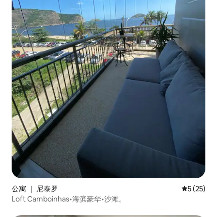
公寓 ｜ 尼泰罗
平均评分 5
5 (25)
Loft Camboinhas•海滨豪华•沙滩。