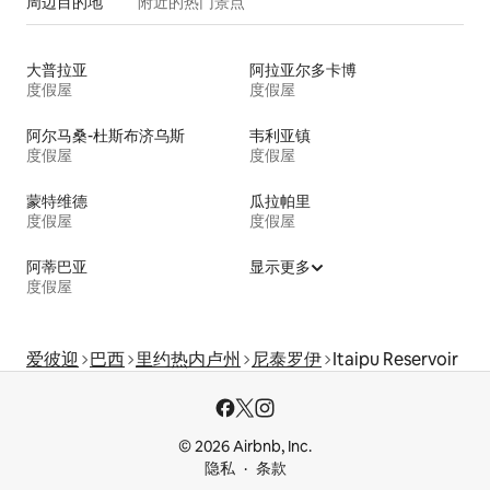
周边目的地
附近的热门景点
大普拉亚
阿拉亚尔多卡博
度假屋
度假屋
阿尔马桑-杜斯布济乌斯
韦利亚镇
度假屋
度假屋
蒙特维德
瓜拉帕里
度假屋
度假屋
阿蒂巴亚
显示更多
度假屋
爱彼迎
巴西
里约热内卢州
尼泰罗伊
Itaipu Reservoir
© 2026 Airbnb, Inc.
隐私
条款