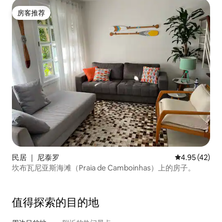
房客推荐
房客推荐
民居 ｜ 尼泰罗
平均评分 4.9
4.95 (42)
坎布瓦尼亚斯海滩（Praia de Camboinhas）上的房子。
值得探索的目的地