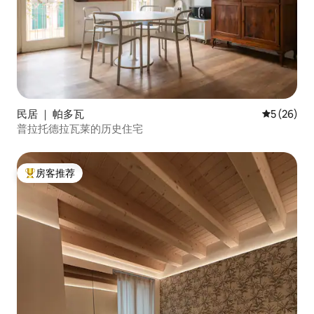
民居 ｜ 帕多瓦
平均评分 5
5 (26)
普拉托德拉瓦莱的历史住宅
房客推荐
热门「房客推荐」