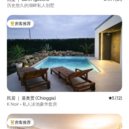
历史悠久的湖畔私人别墅
房客推荐
热门「房客推荐」
民居 ｜ 基奥贾 (Chioggia)
平均评分 5
5 (12)
K Noir • 私人泳池豪华套房
房客推荐
热门「房客推荐」