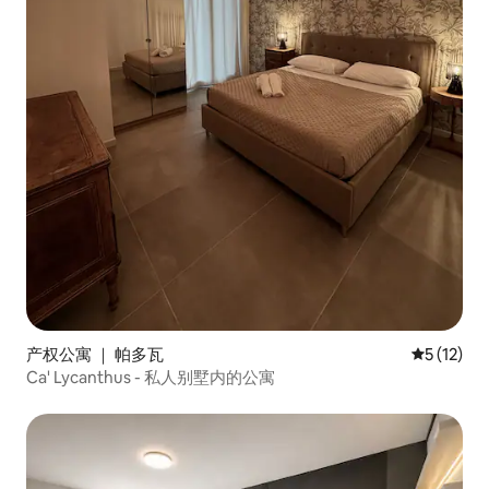
产权公寓 ｜ 帕多瓦
平均评分 5
5 (12)
Ca' Lycanthus - 私人别墅内的公寓