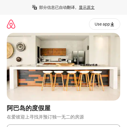
跳
部分信息已自动翻译。
显示原文
至
内
容
Use app
阿巴岛的度假屋
在爱彼迎上寻找并预订独一无二的房源