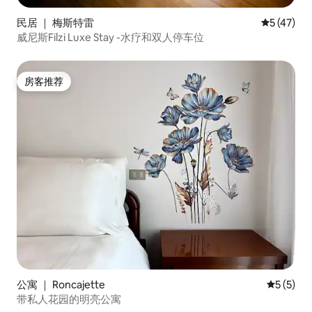
民居 ｜ 梅斯特雷
平均评分 5
5 (47)
威尼斯Filzi Luxe Stay -水疗和双人停车位
房客推荐
房客推荐
公寓 ｜ Roncajette
平均评分 
5 (5)
带私人花园的明亮公寓