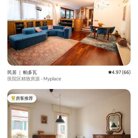
民居 ｜ 帕多瓦
平均评分 4.97
4.97 (66)
医院区精致房源 - Myplace
房客推荐
热门「房客推荐」