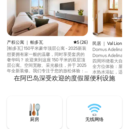
产权公寓 ｜ 帕多瓦
平均评分 5 分（满分 5 分），
5 (26)
民居 ｜ Val Liona
[帕多瓦] 150平米豪华顶层公寓 - 2025新装
Domus Adeli
想要拥有家一般的温馨，同时享受套房的
体验
Domus Adeli
奢华吗？ 欢迎来到这座 150 平米的双层顶
四周环绕着大自然
层公寓。空间宽敞、采光极佳，并于 2025
全方位体验：屋顶
年全新装修。我们专注于您的放松体验：
水热水浴缸，适合
从配有舒适垫层（Topper）的高端床垫，
在阿巴岛深受欢迎的度假屋便利设施
为放松身心、放慢
到推窗可见山景的主卧套房，每一处细节
的房源。 您可以找到以下内容： • 宽敞的
都彰显品质。 地理位置优越：步行 5 分钟
起居室 • 现代化、设备齐全的开放式厨房 •
即可搭乘电车直达帕多瓦市中心，前往威
沙发床（适合儿童入住） • 双人卧
尼斯也十分便捷。无论是度假还是远程办
床和高脚椅 • 带淋浴的卫生间 • 泳池边的户
公，这里现代且开阔的设计将让您流连忘
外淋浴间 • 
返。 您在帕多瓦的时尚绿洲，静候光临！
厨房
无线网络