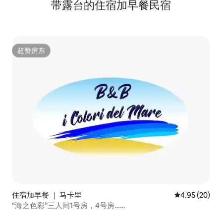
带露台的住宿加早餐民宿
超赞房东
超赞房东
住宿加早餐 ｜ 马卡里
平均评分 4.95
4.95 (20)
“海之色彩”三人间1号房，4号房……