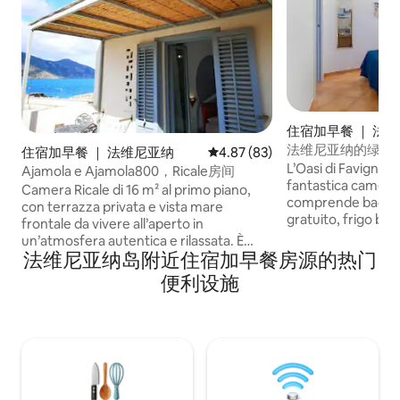
住宿加早餐 ｜ 法
法维尼亚纳的绿洲“Ro
住宿加早餐 ｜ 法维尼亚纳
平均评分 4.87 分（满分 5 分），
4.87 (83)
房间……
L’Oasi di Favignana
Ajamola e Ajamola800，Ricale房间
fantastica camera
Camera Ricale di 16 m² al primo piano,
comprende bagno p
con terrazza privata e vista mare
gratuito, frigo bar
frontale da vivere all’aperto in
valigie, scrivania 
un’atmosfera autentica e rilassata. È
privata della strut
法维尼亚纳岛附近住宿加早餐房源的热门
dotata di bagno privato con doccia. La
quadrupla con bag
struttura si trova all’inizio di un’area
便利设施
gratuito, frigo bar
parcheggio pubblico, comoda per chi
arriva con auto o scooter, a pochi passi
dal porto e dal centro di Favignana. Al
piano terra è disponibile il noleggio di
scooter, ebike e bici.