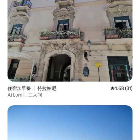
住宿加早餐 ｜ 特拉帕尼
平均评分 4.6
4.68 (31)
Ai Lumi，三人间