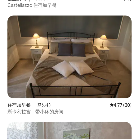
Castellazzo 住宿加早餐
住宿加早餐 ｜ 马沙拉
平均评分 4.7
4.77 (30)
斯卡利拉宫，带小床的房间