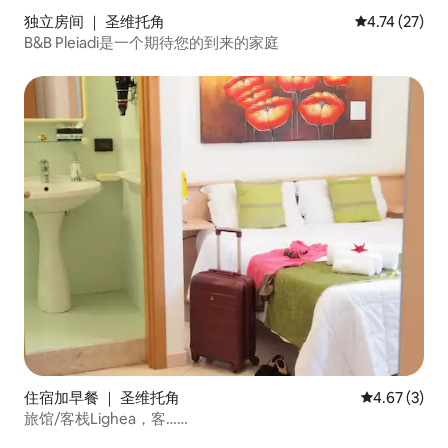
独立房间 ｜ 圣维托角
平均评分 4.7
4.74 (27)
B&B Pleiadi是一个期待您的到来的家庭
住宿加早餐 ｜ 圣维托角
平均评分 4.6
4.67 (3)
旅馆/客栈Lighea，客……