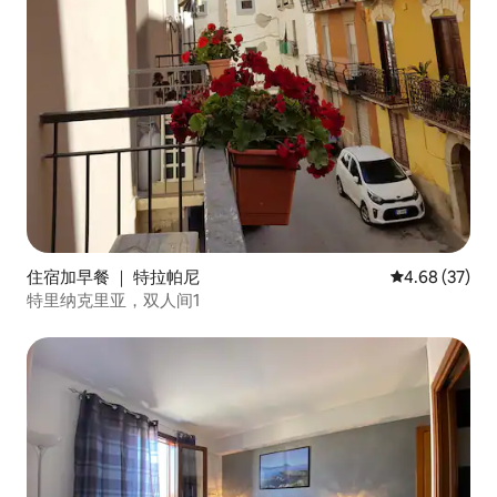
住宿加早餐 ｜ 特拉帕尼
平均评分 4.68
4.68 (37)
特里纳克里亚，双人间1