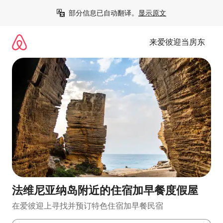
跳
部分信息已自动翻译。
显示原文
至
内
容
来爱彼迎当房东
法维尼亚纳岛附近的住宿加早餐度假屋
在爱彼迎上寻找并预订特色住宿加早餐民宿