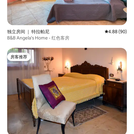
独立房间 ｜ 特拉帕尼
平均评分 4.88
4.88 (90)
B&B Angela's Home - 红色客房
房客推荐
房客推荐