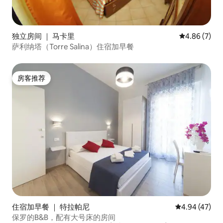
独立房间 ｜ 马卡里
平均评分 4.8
4.86 (7)
萨利纳塔（Torre Salina）住宿加早餐
房客推荐
房客推荐
住宿加早餐 ｜ 特拉帕尼
平均评分 4.9
4.94 (47)
保罗的B&B，配有大号床的房间