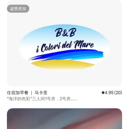
超赞房东
超赞房东
住宿加早餐 ｜ 马卡里
平均评分 4.95
4.95 (20)
“海洋的色彩”三人间1号房，2号房……