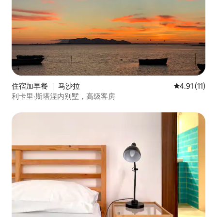
住宿加早餐 ｜ 马沙拉
平均评分 4.9
4.91 (11)
利卡里·斯塔涅内别墅，高级客房