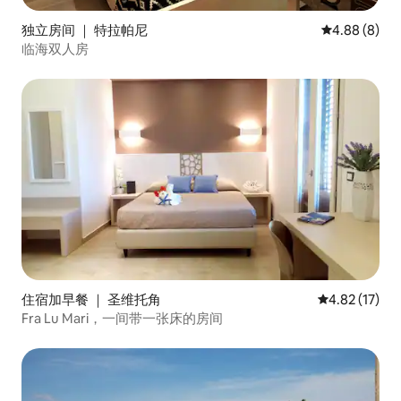
独立房间 ｜ 特拉帕尼
平均评分 4.8
4.88 (8)
临海双人房
住宿加早餐 ｜ 圣维托角
平均评分 4.8
4.82 (17)
Fra Lu Mari，一间带一张床的房间