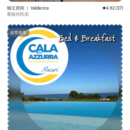
独立房间 ｜ Valderice
平均评分 4.9
4.92 (37)
爱丽丝民宿
超赞房东
超赞房东