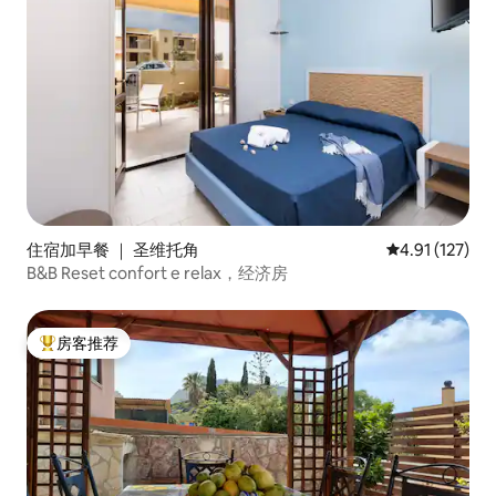
住宿加早餐 ｜ 圣维托角
平均评分 4.91
4.91 (127)
B&B Reset confort e relax，经济房
房客推荐
热门「房客推荐」