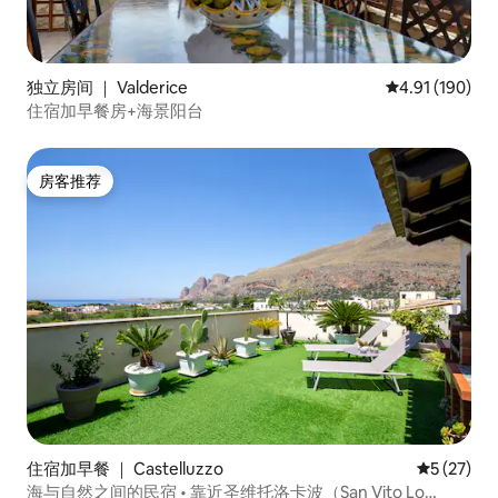
独立房间 ｜ Valderice
平均评分 4.91
4.91 (190)
住宿加早餐房+海景阳台
房客推荐
房客推荐
住宿加早餐 ｜ Castelluzzo
平均评分 5
5 (27)
海与自然之间的民宿 • 靠近圣维托洛卡波（San Vito Lo