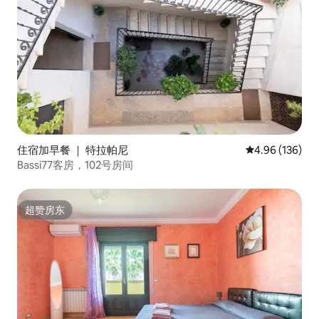
住宿加早餐 ｜ 特拉帕尼
平均评分 4.96
4.96 (136)
Bassi77客房，102号房间
超赞房东
超赞房东