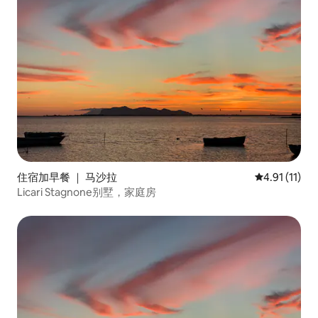
住宿加早餐 ｜ 马沙拉
平均评分 4.9
4.91 (11)
Licari Stagnone别墅，家庭房