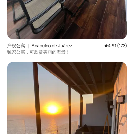
产权公寓 ｜ Acapulco de Juárez
平均评分 4.91
4.91 (173)
独家公寓，可欣赏美丽的海景！