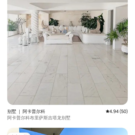
别墅 ｜ 阿卡普尔科
平均评分 4.94
4.94 (50)
阿卡普尔科布里萨斯吉塔龙别墅