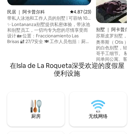
民居 ｜ 阿卡普尔科
平均评分 4.87 分（满分 5 分），
4.87 (23)
带私人泳池和工作人员的别墅 | 可容纳 10
位房客
✨ Lontananza别墅提供私密体验，带泳池
别墅 ｜ 阿卡普尔科
和别墅员工，一切均专为您的尽情享受而
苏斯皮罗别墅，可
设计 🏡 位置：Fraccionamiento Las
Brisas 🔐 27/7安全 🍽️ 工作人员包括：厨
奥蒂斯（ Otis 
师、服务员和宴会承办人 🛌 5间卧室 | 最多
的白色别墅，轻松
10位房客 🧑‍🤝‍🧑 非常适合家人或朋友团体
哥手工细节。 私人
入住 🌿 被大自然环绕的私密空间 💦 私人
间单间公寓、客厅
在Isla de La Roqueta深受欢迎的度假屋
游泳池 🛋️ 大露台，适合共度时光 🌅 部分
洋全景。 强烈建议
海湾景观 🎾 免费使用Club Deportivo Las
位。 俱乐部会所
便利设施
Brisas
健身房。 包括清
饪服务。24小时保
Brisas ） ，可
Acapulco bay 
厨房
无线网络