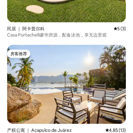
民居 ｜ 阿卡普尔科
平均评分 
5 (3)
Casa Portachelli豪华房源，配备泳池，享无边景观
房客推荐
房客推荐
产权公寓 ｜ Acapulco de Juárez
平均评分 4.8
4.85 (13)