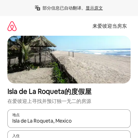
跳
部分信息已自动翻译。
显示原文
至
内
容
来爱彼迎当房东
Isla de La Roqueta的度假屋
在爱彼迎上寻找并预订独一无二的房源
地点
如有搜索结果，请使用上下方向键查看，或通过点击或滑动手势浏
入住