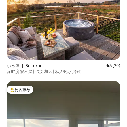
小木屋 ｜ Belturbet
平均评分 5
5 (20)
河畔度假木屋 | 卡文湖区 | 私人热水浴缸
房客推荐
热门「房客推荐」