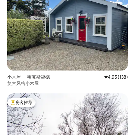
小木屋 ｜ 韦克斯福德
平均评分 4.95
4.95 (138)
复古风格小木屋
房客推荐
热门「房客推荐」