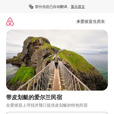
跳
部分信息已自动翻译。
显示原文
至
内
容
来爱彼迎当房东
带皮划艇的爱尔兰民宿
在爱彼迎上寻找并预订提供皮划艇的特色民宿