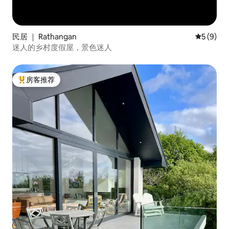
民居 ｜ Rathangan
平均评分 
5 (9)
迷人的乡村度假屋，景色迷人
房客推荐
热门「房客推荐」