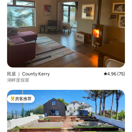
民居 ｜ County Kerry
平均评分 4.96
4.96 (75)
湖畔度假屋
房客推荐
热门「房客推荐」