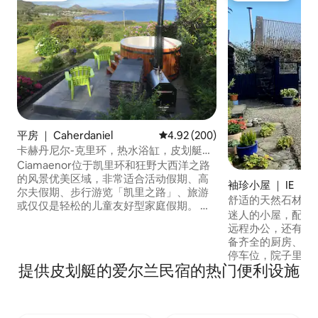
平房 ｜ Caherdaniel
平均评分 4.92 分（满分 5 分），共
4.92 (200)
卡赫丹尼尔-克里环，热水浴缸，皮划艇，
自行车
Ciamaenor位于凯里环和狂野大西洋之路
的风景优美区域，非常适合活动假期、高
袖珍小屋 ｜ IE
尔夫假期、步行游览「凯里之路」、旅游
舒适的天然石材乡
或仅仅是轻松的儿童友好型家庭假期。 这
线网络
迷人的小屋，配备
栋房子位于一条安静的乡村道路上，距离
远程办公，还有放
N70仅0.9英里，距离Caherdaniel仅2英
备齐全的厨房、洗
里，可前往当地酒吧、商店和餐厅。拉斯
停车位，院子里还有两只猫
海滩（Rath beach）-步行5分钟即可抵
提供皮划艇的爱尔兰民宿的热门便利设施
美的山坡上，靠近步行
达。 德里纳内国家公园（Derrynane
20 分钟 距离莫
National Park）距离这里仅4英里，那里有
岸45分钟 德格湖（Lough Derg）30分钟
长长的沙滩、水上运动和冲浪。
距恩尼斯25分钟 距