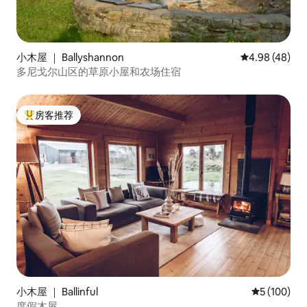
小木屋 ｜ Ballyshannon
平均评分 4.98
4.98 (48)
多尼戈尔山区的草原小屋和农场住宿
房客推荐
热门「房客推荐」
小木屋 ｜ Ballinful
平均评分 5 
5 (100)
度假木屋