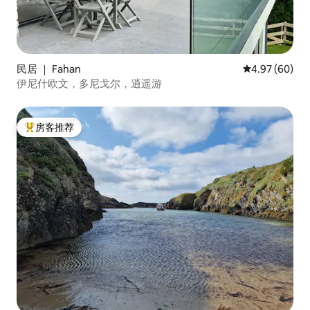
民居 ｜ Fahan
平均评分 4.97
4.97 (60)
伊尼什欧文，多尼戈尔，逍遥游
房客推荐
热门「房客推荐」