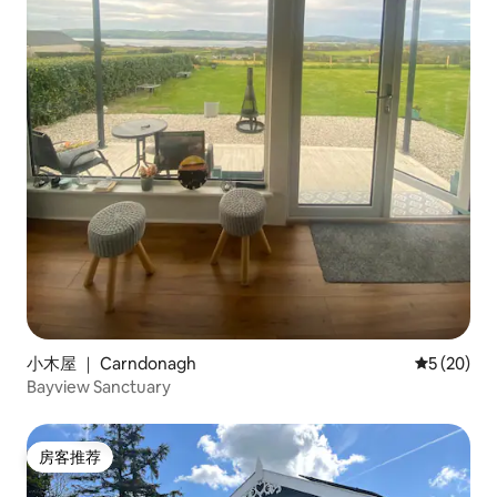
小木屋 ｜ Carndonagh
平均评分 5
5 (20)
Bayview Sanctuary
房客推荐
房客推荐