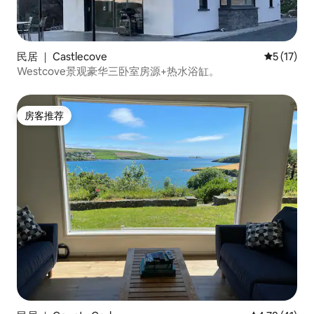
民居 ｜ Castlecove
平均评分 5
5 (17)
Westcove景观豪华三卧室房源+热水浴缸。
房客推荐
房客推荐