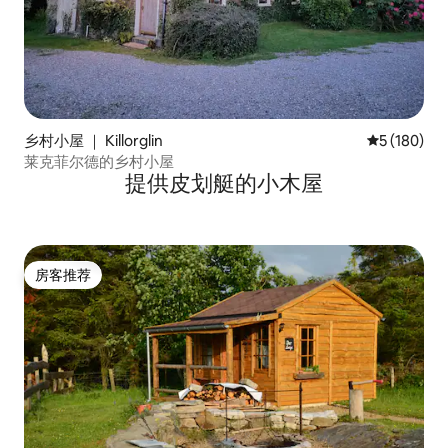
乡村小屋 ｜ Killorglin
平均评分 5 
5 (180)
莱克菲尔德的乡村小屋
提供皮划艇的小木屋
房客推荐
房客推荐