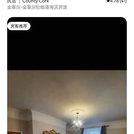
民居 ｜ County Cork
平均评分 4.7
4.78 (41)
金塞尔-金塞尔牡蛎港海滨房源
房客推荐
房客推荐