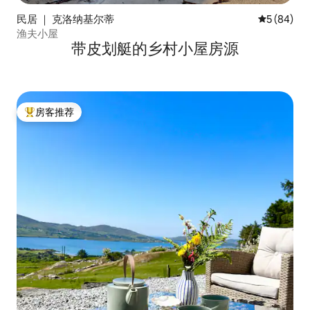
民居 ｜ 克洛纳基尔蒂
平均评分 5
5 (84)
渔夫小屋
带皮划艇的乡村小屋房源
房客推荐
热门「房客推荐」