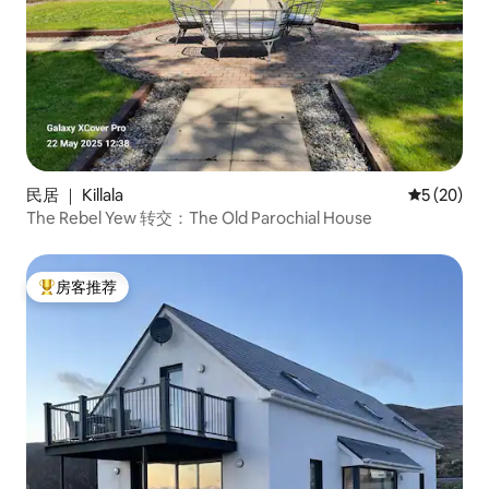
民居 ｜ Killala
平均评分 5
5 (20)
The Rebel Yew 转交：The Old Parochial House
房客推荐
热门「房客推荐」