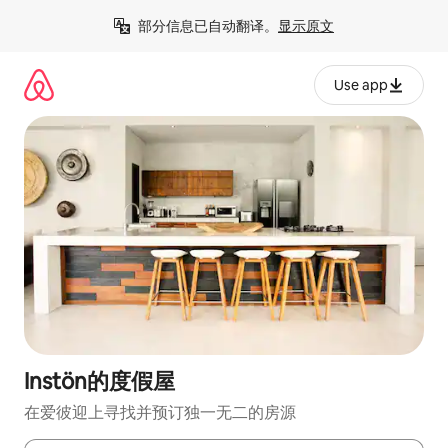
跳
部分信息已自动翻译。
显示原文
至
内
容
Use app
Instön的度假屋
在爱彼迎上寻找并预订独一无二的房源