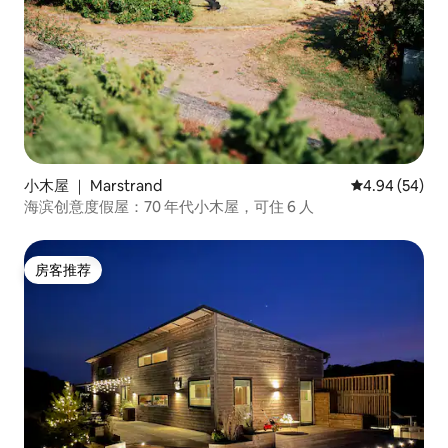
小木屋 ｜ Marstrand
平均评分 4.94
4.94 (54)
海滨创意度假屋：70 年代小木屋，可住 6 人
房客推荐
房客推荐