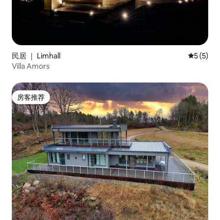
民居 ｜ Limhall
平均评分 
5 (5)
Villa Amors
房客推荐
房客推荐