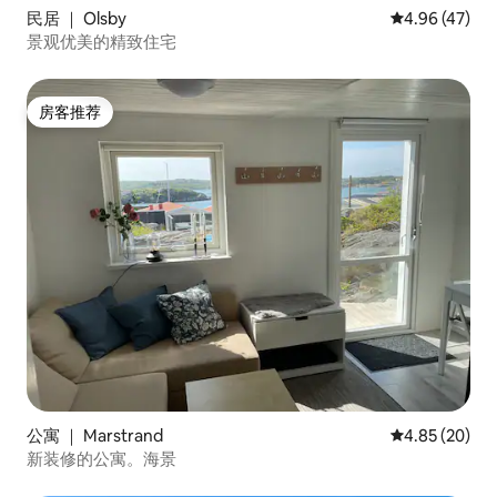
民居 ｜ Olsby
平均评分 4.9
4.96 (47)
景观优美的精致住宅
房客推荐
房客推荐
公寓 ｜ Marstrand
平均评分 4.85
4.85 (20)
新装修的公寓。海景