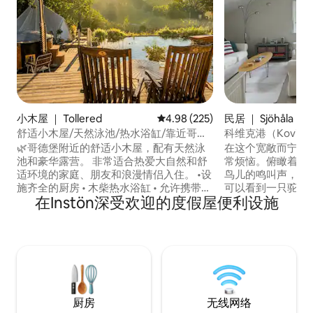
小木屋 ｜ Tollered
平均评分 4.98 分（满分 5 分），共
4.98 (225)
民居 ｜ Sjöhåla
舒适小木屋/天然泳池/热水浴缸/靠近哥德
科维克港（Koviks
堡
🌿哥德堡附近的舒适小木屋，配有天然泳
在这个宽敞而宁静
池和豪华露营。 非常适合热爱大自然和舒
常烦恼。俯瞰着田
适环境的家庭、朋友和浪漫情侣入住。 •设
鸟儿的鸣叫声，风
施齐全的厨房 • 木柴热水浴缸 • 允许携带宠
可以看到一只驼鹿
在Instön深受欢迎的度假屋便利设施
物 •豪华露营帐篷25平方米 •大花园 • 带屋
边散步，您可以享
顶的露台 • 空调+地暖 •无线网络 • 燃气烧
有许多徒步道和观景台
烤架 • NETFLIX/HBO • 淋浴间/浴缸 •洗衣
Skafferi - 
机/烘干机 • 床上用品/毛巾 • 记忆海绵床垫
15分钟即可到达Ly
• 夏季提供2辆自行车 • 2张日光浴床 •壁炉 •
在风景如画的艾格达
户外太阳能热水淋浴
岛马。马斯特兰德
厨房
无线网络